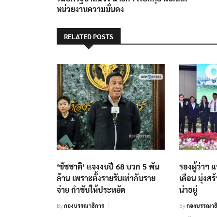
เรื่อง
หน่วยงานความมั่นคง
RELATED POSTS
‘ชัชชาติ‘ แจงงบปี 68 บวก 5 พัน
รองผู้ว่าฯ
ล้าน เพราะตั้งรายรับเท่ากับราย
เดือน มุ่งส
จ่าย กำชับให้ประหยัด
น่าอยู่
By
กองบรรณาธิการ
By
กองบรรณาธิ