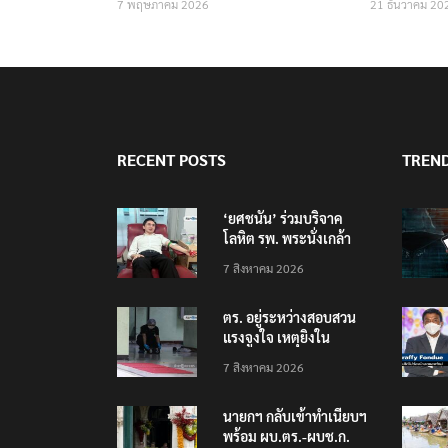
7 พฤษภาคม 2026
21 ธันวาคม 20
RECENT POSTS
TREN
‘ยศชนัน’ ร่วมบริจาค
โลหิต รพ. พระนั่งเกล้า
ช่วยเหยื่อเหตุ รร.
7 สิงหาคม 2026
เทพศิรินทร์ นนทบุรี
ตร. อยู่ระหว่างสอบสวน
แรงจูงใจ เหตุยิงใน
โรงเรียนเทพศิรินทร์
7 สิงหาคม 2026
นนทบุรี พบเด็กก่อเหตุ
เครียดเรื่องเรียน
นายกฯ กลับเข้าทำเนียบฯ
พร้อม ผบ.ตร.-ผบช.ก.