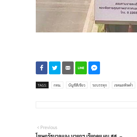
TAGS:
กทม.
บัญชีสีเขียว
รถบรรทุก
เขตมลพิษต่ำ
แนะแนว
Previous
Previous
post:
โฆษกรัฐบาลแจง นายกฯ เรียกคุย ผบ.สส. –