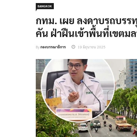
BANGKOK
กทม. เผย ลงดาบรถบรรทุ
คัน ฝ่าฝืนเข้าพื้นที่เขตม
By
กองบรรณาธิการ
19 มิถุนายน 2025