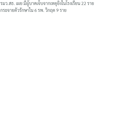
รมว.สธ. เผย มีผู้บาดเจ็บจากเหตุยิงในโรงเรียน 22 ราย
กระจายตัวรักษาใน 6 รพ. วิกฤต 9 ราย