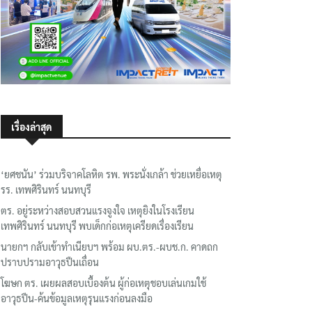
เรื่องล่าสุด
‘ยศชนัน’ ร่วมบริจาคโลหิต รพ. พระนั่งเกล้า ช่วยเหยื่อเหตุ
รร. เทพศิรินทร์ นนทบุรี
ตร. อยู่ระหว่างสอบสวนแรงจูงใจ เหตุยิงในโรงเรียน
เทพศิรินทร์ นนทบุรี พบเด็กก่อเหตุเครียดเรื่องเรียน
นายกฯ กลับเข้าทำเนียบฯ พร้อม ผบ.ตร.-ผบช.ก. คาดถก
ปราบปรามอาวุธปืนเถื่อน
โฆษก ตร. เผยผลสอบเบื้องต้น ผู้ก่อเหตุชอบเล่นเกมใช้
อาวุธปืน-ค้นข้อมูลเหตุรุนแรงก่อนลงมือ