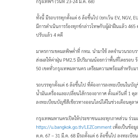
กรุงเทพฯ (วันที่ 23-24 ม.ค. 68)
ทั้งนี้ มีรถบรรทุกตั้งแต่ 6 ล้อขึ้นไป (ยกเว้น EV, NGV, E
มีการดำเนินการร้องทุกข์กล่าวโทษกับผู้ฝ่าฝืนแล้ว 465
ปรับแล้ว 4 คดี
มาตรการเขตมลพิษต่ำที่ กทม. นำมาใช้ ลดจำนวนรถบรรทุกตั้
ส่งผลให้ค่าฝุ่น PM2.5 มีปริมาณน้อยกว่าพื้นที่โดยรอบ 
50 เขตทั่วกรุงเทพมหานคร เตรียมความพร้อมสำหรับมา
รถบรรทุกตั้งแต่ 6 ล้อขึ้นไป ที่ต้องการลงทะเบียนในบั
น้ำมันเครื่องและเปลี่ยนไส้กรองอากาศ ตั้งแต่วันที่ 1
ลงทะเบียนบัญชีสีเขียวทางออนไลน์ได้ในช่วงเดือนตุล
กรุงเทพมหานครเปิดให้ประชาชนและทุกภาคส่วน ร่วมแสด
https://u.bangkok.go.th/LEZComment
เพื่อเป็นข้อ
ต.ค. 67 – 31 มี.ค. 68 มีรถตั้งแต่ 6 ล้อขึ้นไป ลงทะเบี