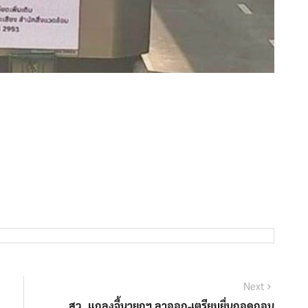
Next
Next
post:
สว. แถลงจี้นายกฯ ลาออก-เตรียมยื่นถอดถอน