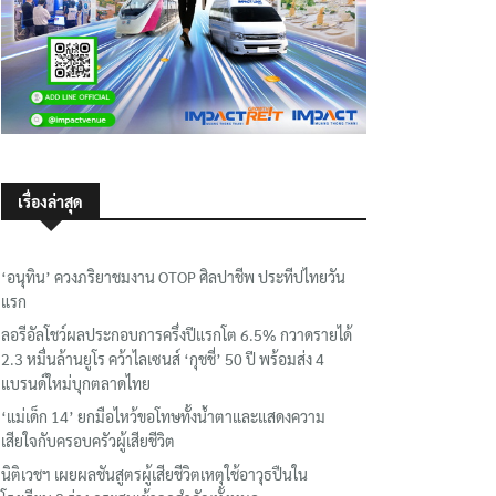
เรื่องล่าสุด
‘อนุทิน’ ควงภริยาชมงาน OTOP ศิลปาชีพ ประทีปไทยวัน
แรก
ลอรีอัลโชว์ผลประกอบการครึ่งปีแรกโต 6.5% กวาดรายได้
2.3 หมื่นล้านยูโร คว้าไลเซนส์ ‘กุชชี่’ 50 ปี พร้อมส่ง 4
แบรนด์ใหม่บุกตลาดไทย
‘แม่เด็ก 14’ ยกมือไหว้ขอโทษทั้งน้ำตาและแสดงความ
เสียใจกับครอบครัวผู้เสียชีวิต
นิติเวชฯ เผยผลชันสูตรผู้เสียชีวิตเหตุใช้อาวุธปืนใน