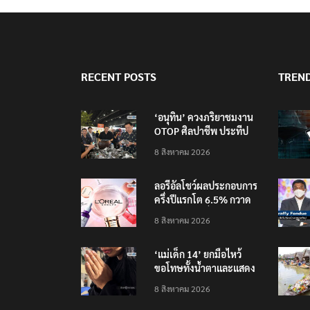
RECENT POSTS
TREN
‘อนุทิน’ ควงภริยาชมงาน
OTOP ศิลปาชีพ ประทีป
ไทยวันแรก
8 สิงหาคม 2026
ลอรีอัลโชว์ผลประกอบการ
ครึ่งปีแรกโต 6.5% กวาด
รายได้ 2.3 หมื่นล้านยูโร
8 สิงหาคม 2026
คว้าไลเซนส์ ‘กุชชี่’ 50 ปี
พร้อมส่ง 4 แบรนด์ใหม่บุก
‘แม่เด็ก 14’ ยกมือไหว้
ตลาดไทย
ขอโทษทั้งน้ำตาและแสดง
ความเสียใจกับครอบครัวผู้
8 สิงหาคม 2026
เสียชีวิต