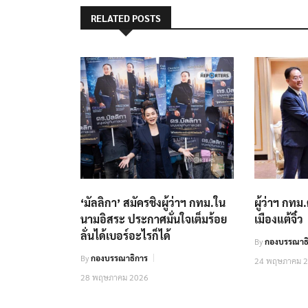
RELATED POSTS
‘มัลลิกา’ สมัครชิงผู้ว่าฯ กทม.ใน
ผู้ว่าฯ กทม
นามอิสระ ประกาศมั่นใจเต็มร้อย
เมืองแต้จิ๋ว
ลั่นได้เบอร์อะไรก็ได้
By
กองบรรณาธิ
By
กองบรรณาธิการ
24 พฤษภาคม 
28 พฤษภาคม 2026