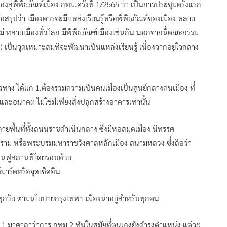
่พิพิธภัณฑ์เมือง กทม.ครั้งที่ 1/2565 ว่า เป็นการประชุมครั้งแรก
รุปว่า เมืองควรจะมีแหล่งเรียนรู้หรือพิพิธภัณฑ์ของเมือง หลาย
หม่ หลายเมืองทั่วโลก มีพิพิธภัณฑ์เมืองเช่นกัน นอกจากนี้คณะกรรม
) เป็นจุดเหมาะสมที่จะพัฒนาเป็นแหล่งเรียนรู้ เนื่องจากอยู่ใจกลาง
แนวทาง ได้แก่ 1.ต้องรวมความเป็นคนเมืองเป็นศูนย์กลางคนเมือง ที่
ะอนาคต ไม่ใช่มีเพียงสิ่งปลูกสร้างอาคารเท่านั้น
หลายพื้นที่ทั้งถนนราชดำเนินกลาง ซึ่งมีหอสมุดเมือง นิทรรศ
าราม หรือพระบรมมหาราชวังศาลหลักเมือง สนามหลวง ซึ่งถือว่า
รฟื้นฟูสถานที่โดยรอบด้วย
าร์คหรือจุดเช็คอิน
ศทุกวัย ตามนโยบายกรุงเทพฯ เมืองน่าอยู่สำหรับทุกคน
ม.1 มาศาลาว่าการ กทม.2 ทันในสมัยที่ตนเองยังดำรงตำแหน่ง แต่จะ