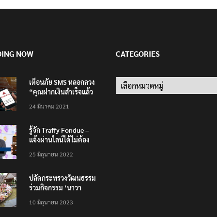
DING NOW
CATEGORIES
เตือนภัย SMS หลอกลวง
Categories
“คุณฝากเงินสำเร็จแล้ว
200,000 บาท”
24 มีนาคม 2021
รู้จัก Traffy Fondue –
แจ้งผ่านไลน์ได้ไม่ต้อง
โหลดแอพใหม่ – แจ้งได้
25 มิถุนายน 2022
ทั่วไทย ไม่ใช่แค่ในกรุง
ปลัดกระทรวงวัฒนธรรม
ร่วมกิจกรรม ‘นาวา
ภิกขาจาร’ แต่งชุดไทย
10 มิถุนายน 2023
ตักบาตรทางน้ำ