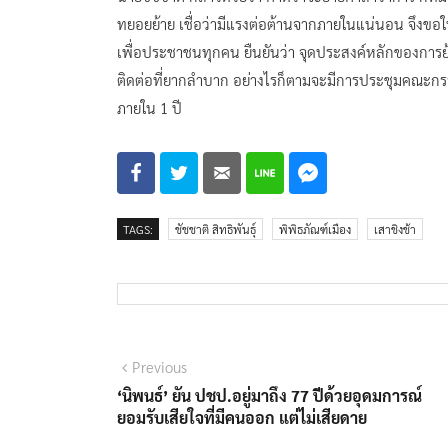
ทยอยย้าย เชื่อว่ามีแรงต่อต้านจากภายในแน่นอน จึงขอ
เพื่อประชาชนทุกคน ยืนยันว่า จุดประสงค์หลักของการย้า
ติดต่อที่ยากลำบาก อย่างไรก็ตามจะมีการประชุมคณะกรร
ภายใน 1 ปี
TAGS:
ชัชชาติ สิทธิพันธุ์
พิพิธภัณฑ์เมือง
เสาชิงช้า
แนะแนว
Previous
Previous
post:
‘นิพนธ์’ ยัน ปชป.อยู่มาถึง 77 ปีด้วยอุดมการณ์
เรื่อง
ยอมรับเสียใจที่มีคนออก แต่ไม่เสียดาย