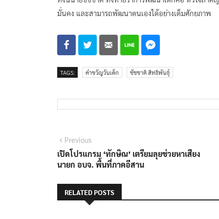
มั่นคง และสามารถพัฒนาตนเองได้อย่างเต็มศักยภาพ
TAGS:
คำขวัญวันเด็ก
ชัชชาติ สิทธิพันธุ์
แนะแนว
Previous
Previous
post:
เปิดโปรแกรม ‘ทักษิณ’ เตรียมลุยช่วยหาเสียง
เรื่อง
นายก อบจ. พื้นที่ภาคอีสาน
RELATED POSTS