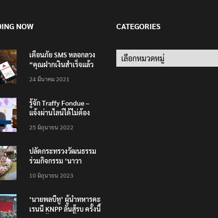
DING NOW
CATEGORIES
เตือนภัย SMS หลอกลวง
Categories
“คุณฝากเงินสำเร็จแล้ว
200,000 บาท”
24 มีนาคม 2021
รู้จัก Traffy Fondue –
แจ้งผ่านไลน์ได้ไม่ต้อง
โหลดแอพใหม่ – แจ้งได้
25 มิถุนายน 2022
ทั่วไทย ไม่ใช่แค่ในกรุง
ปลัดกระทรวงวัฒนธรรม
ร่วมกิจกรรม ‘นาวา
ภิกขาจาร’ แต่งชุดไทย
10 มิถุนายน 2023
ตักบาตรทางน้ำ
‘นายพลบีทู’ ผู้นำทหารคะ
เรนนี KNPP ลั่นสู้รบ ครั้งนี้