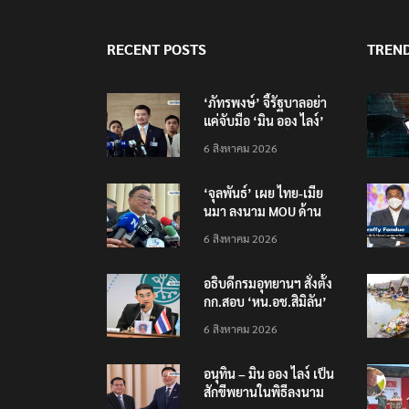
RECENT POSTS
TREN
‘ภัทรพงษ์’ จี้รัฐบาลอย่า
แค่จับมือ ‘มิน ออง ไลง์’
แต่ต้องถกประเด็นมลพิษ
6 สิงหาคม 2026
ข้ามแดน
‘จุลพันธ์’ เผย ไทย-เมีย
นมา ลงนาม MOU ด้าน
แรงงาน ฉบับใหม่ ขยาย
6 สิงหาคม 2026
กรอบความร่วมมือ 5 ปี
อธิบดีกรมอุทยานฯ​ สั่งตั้ง
กก.สอบ ‘หน.อช.สิมิลัน’
ปมอนุญาต ‘อ.วีระ’ พัก
6 สิงหาคม 2026
แรมฝ่าฝืนประกาศฯ
อนุทิน – มิน ออง ไลง์ เป็น
สักขีพยานในพิธีลงนาม