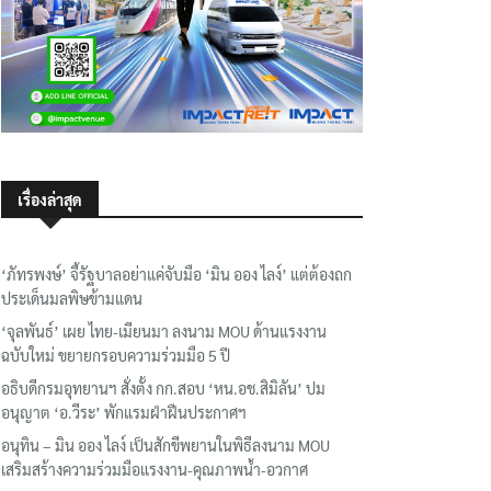
เรื่องล่าสุด
‘ภัทรพงษ์’ จี้รัฐบาลอย่าแค่จับมือ ‘มิน ออง ไลง์’ แต่ต้องถก
ประเด็นมลพิษข้ามแดน
‘จุลพันธ์’ เผย ไทย-เมียนมา ลงนาม MOU ด้านแรงงาน
ฉบับใหม่ ขยายกรอบความร่วมมือ 5 ปี
อธิบดีกรมอุทยานฯ​ สั่งตั้ง กก.สอบ ‘หน.อช.สิมิลัน’ ปม
อนุญาต ‘อ.วีระ’ พักแรมฝ่าฝืนประกาศฯ
อนุทิน – มิน ออง ไลง์ เป็นสักขีพยานในพิธีลงนาม MOU
เสริมสร้างความร่วมมือแรงงาน-คุณภาพน้ำ-อวกาศ