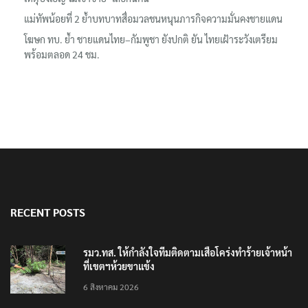
แม่ทัพน้อยที่ 2 ย้ำบทบาทสื่อมวลชนหนุนภารกิจความมั่นคงชายแดน
โฆษก ทบ. ย้ำ ชายแดนไทย–กัมพูชา ยังปกติ ยัน ไทยเฝ้าระวังเตรียม
พร้อมตลอด 24 ชม.
RECENT POSTS
รมว.ทส. ให้กำลังใจทีมติดตามเสือโคร่งทำร้ายเจ้าหน้า
ที่เขตฯห้วยขาแข้ง
6 สิงหาคม 2026