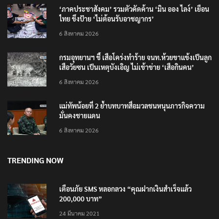
‘ภาคประชาสังคม’ รวมตัวคัดค้าน ‘มิน ออง ไลง์’ เยือน
ไทย ขึงป้าย ‘ไม่ต้อนรับอาชญากร’
6 สิงหาคม 2026
กรมอุทยานฯ ชี้ เสือโคร่งทำร้าย จนท.ห้วยขาแข้งเป็นลูก
เสือวัยซน เป็นเหตุบังเอิญ ไม่เข้าข่าย ‘เสือกินคน’
6 สิงหาคม 2026
แม่ทัพน้อยที่ 2 ย้ำบทบาทสื่อมวลชนหนุนภารกิจความ
มั่นคงชายแดน
6 สิงหาคม 2026
TRENDING NOW
เตือนภัย SMS หลอกลวง “คุณฝากเงินสำเร็จแล้ว
200,000 บาท”
24 มีนาคม 2021