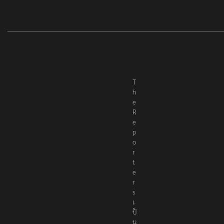
T
h
e
R
e
p
o
r
t
e
r
s
เ
ป็
น