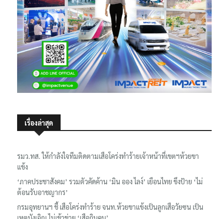
เรื่องล่าสุด
รมว.ทส. ให้กำลังใจทีมติดตามเสือโคร่งทำร้ายเจ้าหน้าที่เขตฯห้วยขา
แข้ง
‘ภาคประชาสังคม’ รวมตัวคัดค้าน ‘มิน ออง ไลง์’ เยือนไทย ขึงป้าย ‘ไม่
ต้อนรับอาชญากร’
กรมอุทยานฯ ชี้ เสือโคร่งทำร้าย จนท.ห้วยขาแข้งเป็นลูกเสือวัยซน เป็น
เหตุบังเอิญ ไม่เข้าข่าย ‘เสือกินคน’