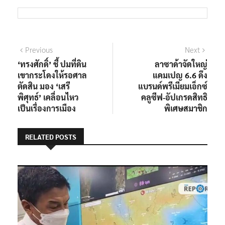
แนะแนว
Previous
Next
Previous
Next
post:
post:
‘ทรงศักดิ์’ ชี้ ปมที่ดิน
ลาซาด้าจัดใหญ่
เรื่อง
เขากระโดงให้รอศาล
แคมเปญ 6.6 ดึง
ตัดสิน มอง ‘เสรี
แบรนด์พรีเมียมเอ็กซ์
พิศุทธ์’ เคลื่อนไหว
คลูซีฟ-อัปเกรดสิทธิ
เป็นเรื่องการเมือง
พิเศษสมาชิก
RELATED POSTS