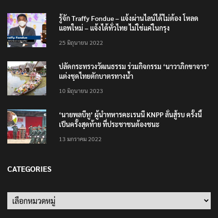
รู้จัก Traffy Fondue – แจ้งผ่านไลน์ได้ไม่ต้อง โหลด
แอพใหม่ – แจ้งได้ทั่วไทย ไม่ใช่แค่ในกรุง
25 มิถุนายน 2022
ปลัดกระทรวงวัฒนธรรม ร่วมกิจกรรม ‘นาวาภิกขาจาร’
แต่งชุดไทยตักบาตรทางน้ำ
10 มิถุนายน 2023
‘นายพลบีทู’ ผู้นำทหารคะเรนนี KNPP ลั่นสู้รบ ครั้งนี้
เป็นครั้งสุดท้าย ที่ประชาชนต้องชนะ
13 มกราคม 2022
CATEGORIES
Categories