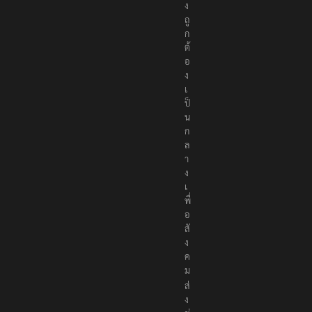
ง
ถู
ก
ต้
อ
ง
เ
ป็
น
ก
ล
า
ง
เ
พื่
อ
สั
ง
ค
ม
ส่
ง