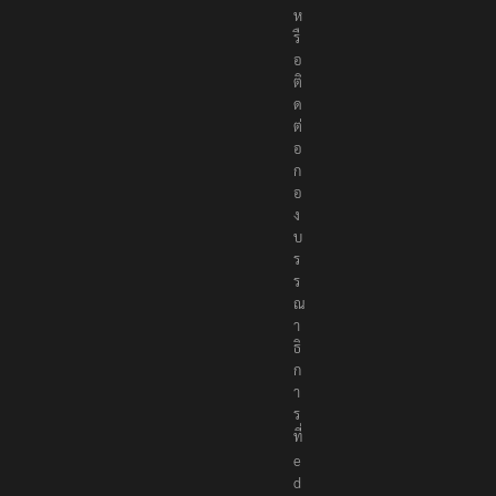
ห
รื
อ
ติ
ด
ต่
อ
ก
อ
ง
บ
ร
ร
ณ
า
ธิ
ก
า
ร
ที่
e
d