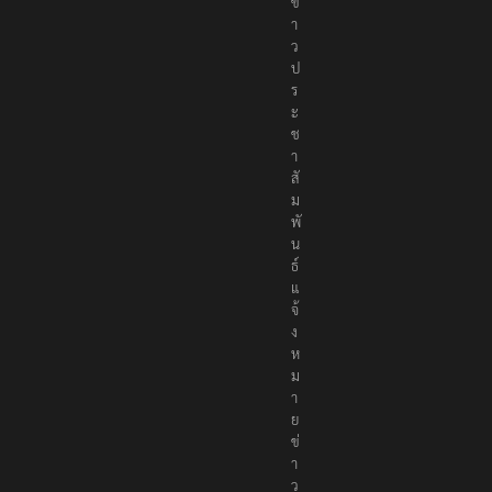
ข่
า
ว
ป
ร
ะ
ช
า
สั
ม
พั
น
ธ์
แ
จ้
ง
ห
ม
า
ย
ข่
า
ว