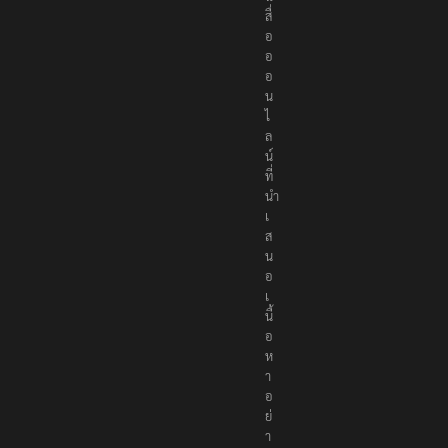
สื่
อ
อ
อ
น
ไ
ล
น์
ที่
นำ
เ
ส
น
อ
เ
นื้
อ
ห
า
อ
ย่
า