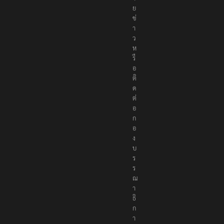
ย
ข่
า
ว
ห
รื
อ
ติ
ด
ต่
อ
ก
อ
ง
บ
ร
ร
ณ
า
ธิ
ก
า