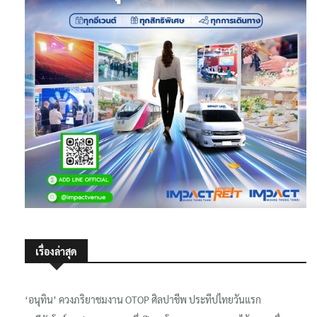
เรื่องล่าสุด
‘อนุทิน’ ควงภริยาชมงาน OTOP ศิลปาชีพ ประทีปไทยวันแรก