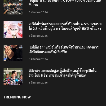
‘อนุทิน’ ควงภริยาชมงาน OTOP ศิลปาชีพ ประทีปไทย
วันแรก
8 สิงหาคม 2026
ลอรีอัลโชว์ผลประกอบการครึ่งปีแรกโต 6.5% กวาดราย
ได้ 2.3 หมื่นล้านยูโร คว้าไลเซนส์ ‘กุชชี่’ 50 ปี พร้อมส่ง
4 แบรนด์ใหม่บุกตลาดไทย
8 สิงหาคม 2026
‘แม่เด็ก 14’ ยกมือไหว้ขอโทษทั้งน้ำตาและแสดงความ
เสียใจกับครอบครัวผู้เสียชีวิต
8 สิงหาคม 2026
นิติเวชฯ เผยผลชันสูตรผู้เสียชีวิตเหตุใช้อาวุธปืนใน
โรงเรียน 8 ร่าง กระสุนเข้าจุดสำคัญทั้งหมด
8 สิงหาคม 2026
TRENDING NOW