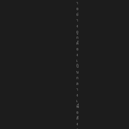
า
อ
ย่
า
ง
ถู
ก
ต้
อ
ง
เ
ป็
น
ก
ล
า
ง
เ
พื่
อ
สั
ง