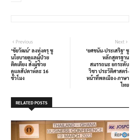
แนะแนว
Previous
Next
Previous
Next
post:
post:
‘ชัยวัฒน์’ ลงทุ่งครุ ชู
‘ยศชนัน-ประเสริฐ’ ชู
เรื่อง
นโยบายดูแลผู้ป่วย
หลักสูตรฐาน
ติดเตียง ส่งผู้ช่วย
สมรรถนะ ยกระดับ
ดูแลสัปดาห์ละ 16
วิชา ประวัติศาสตร์-
ชั่วโมง
หน้าที่พลเมือง-ภาษา
ไทย
RELATED POSTS