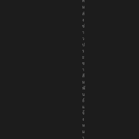
ค
ม
ส่
ง
ข่
า
ว
ป
ร
ะ
ช
า
สั
ม
พั
น
ธ์
แ
จ้
ง
ห
ม
า