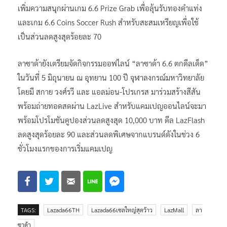
เพิ่มความสนุกผ่านเกม 6.6 Prize Grab เพื่อลุ้นรับทองคำแท่ง
และเกม 6.6 Coins Soccer Rush สำหรับสะสมเหรียญเพื่อใช้
เป็นส่วนลดสูงสุดร้อยละ 70
ลาซาด้ายังเตรียมจัดกิจกรรมออฟไลน์ “ลาซาด้า 6.6 ตกดีลเด็ด”
ในวันที่ 5 มิถุนายน ณ อุทยาน 100 ปี จุฬาลงกรณ์มหาวิทยาลัย
โดยมี สกาย วงศ์รวี และ แอลม่อน-โปรเกรส มาร่วมสร้างสีสัน
พร้อมถ่ายทอดสดผ่าน LazLive สำหรับแคมเปญออนไลน์จะมา
พร้อมโปรโมชันคูปองส่วนลดสูงสุด 10,000 บาท ดีล LazFlash
ลดสูงสุดร้อยละ 90 และส่วนลดพิเศษจากแบรนด์ดังในช่วง 6
ชั่วโมงแรกของการเริ่มแคมเปญ
TAGS:
Lazada66TH
Lazada66เซลใหญ่สุดว้าว
LazMall
ลา
ซาด้า