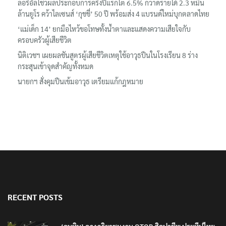
ลอรีอัลโชว์ผลประกอบการครึ่งปีแรกโต 6.5% กวาดรายได้ 2.3 หมื่น
ล้านยูโร คว้าไลเซนส์ ‘กุชชี่’ 50 ปี พร้อมส่ง 4 แบรนด์ใหม่บุกตลาดไทย
‘แม่เด็ก 14’ ยกมือไหว้ขอโทษทั้งน้ำตาและแสดงความเสียใจกับ
ครอบครัวผู้เสียชีวิต
นิติเวชฯ เผยผลชันสูตรผู้เสียชีวิตเหตุใช้อาวุธปืนในโรงเรียน 8 ร่าง
กระสุนเข้าจุดสำคัญทั้งหมด
นายกฯ สั่งคุมปืนเข้มอาวุธ เตรียมแก้กฎหมาย
RECENT POSTS