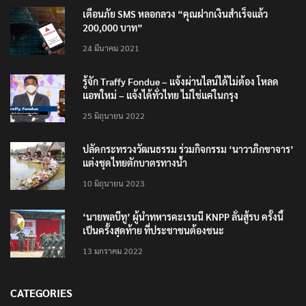
เตือนภัย SMS หลอกลวง “คุณฝากเงินสำเร็จแล้ว
200,000 บาท”
24 มีนาคม 2021
รู้จัก Traffy Fondue – แจ้งผ่านไลน์ได้ไม่ต้อง โหลด
แอพใหม่ – แจ้งได้ทั่วไทย ไม่ใช่แค่ในกรุง
25 มิถุนายน 2022
ปลัดกระทรวงวัฒนธรรม ร่วมกิจกรรม ‘นาวาภิกขาจาร’
แต่งชุดไทยตักบาตรทางน้ำ
10 มิถุนายน 2023
‘นายพลบีทู’ ผู้นำทหารคะเรนนี KNPP ลั่นสู้รบ ครั้งนี้
เป็นครั้งสุดท้าย ที่ประชาชนต้องชนะ
13 มกราคม 2022
CATEGORIES