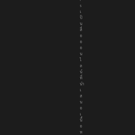
s
เ
ป็
น
สื่
อ
อ
อ
น
ไ
ล
น์
ที่
นำ
เ
ส
น
อ
เ
นื้
อ
ห