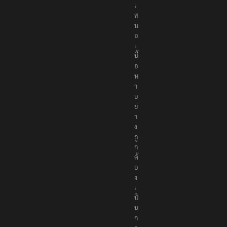
เ
ส
น
อ
เ
นื้
อ
ห
า
อ
ย่
า
ง
ถู
ก
ต้
อ
ง
เ
ป็
น
ก