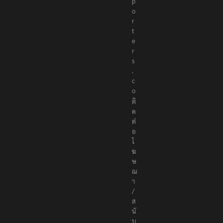
p
o
r
t
e
r
s
.
c
o
ติ
ด
ต่
อ
โ
ฆ
ษ
ณ
า
/
ส
นั
บ