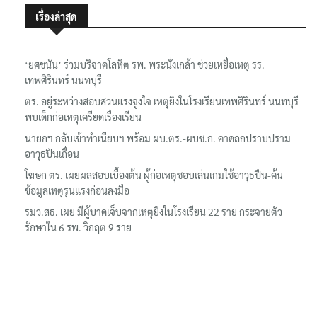
เรื่องล่าสุด
‘ยศชนัน’ ร่วมบริจาคโลหิต รพ. พระนั่งเกล้า ช่วยเหยื่อเหตุ รร.
เทพศิรินทร์ นนทบุรี
ตร. อยู่ระหว่างสอบสวนแรงจูงใจ เหตุยิงในโรงเรียนเทพศิรินทร์ นนทบุรี
พบเด็กก่อเหตุเครียดเรื่องเรียน
นายกฯ กลับเข้าทำเนียบฯ พร้อม ผบ.ตร.-ผบช.ก. คาดถกปราบปราม
อาวุธปืนเถื่อน
โฆษก ตร. เผยผลสอบเบื้องต้น ผู้ก่อเหตุชอบเล่นเกมใช้อาวุธปืน-ค้น
ข้อมูลเหตุรุนแรงก่อนลงมือ
รมว.สธ. เผย มีผู้บาดเจ็บจากเหตุยิงในโรงเรียน 22 ราย กระจายตัว
รักษาใน 6 รพ. วิกฤต 9 ราย