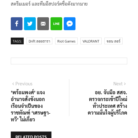
สตรีมเมอร์ และทีมอีสปอร์ตชื่อดังมากมาย
TAGS:
Drift ลอยธารา
Riot Games
VALORANT
จอน ลอร์
แนะแนว
Previous
Next
Previous
Next
post:
post:
‘พร้อมพงศ์’ แจง
อย. จับมือ สสจ.
เรื่อง
อำนาจสั่งขังนอก
ตรวจกระเช้าปีใหม่
เรือนจำเป็นของ
ทั่วประเทศ สร้าง
ราชทัณฑ์ ‘เศรษฐา-
ความมั่นใจผู้บริโภค
ทวี’ ไม่เกี่ยว
RELATED POSTS