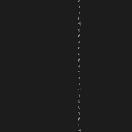
ล
า
ง
เ
พื่
อ
สั
ง
ค
ม
ส่
ง
ข่
า
ว
ป
ร
ะ
ช
า
สั
ม
พั