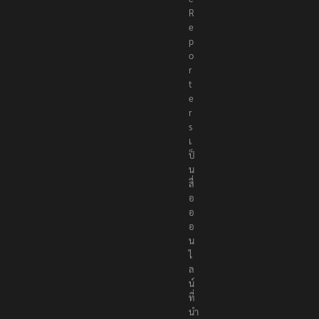
R
e
p
o
r
t
e
r
s
เ
ป็
น
สื่
อ
อ
อ
น
ไ
ล
น์
ที่
นำ