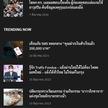
โฆษก ตร. เผยผลสอบเบื้องต้น ผู้ก่อเหตุชอบเล่นเกมใช้
อาวุธปืน-ค้นข้อมูลเหตุรุนแรงก่อนลงมือ
7 สิงหาคม 2026
TRENDING NOW
เตือนภัย SMS หลอกลวง “คุณฝากเงินสำเร็จแล้ว
200,000 บาท”
24 มีนาคม 2021
รู้จัก Traffy Fondue – แจ้งผ่านไลน์ได้ไม่ต้อง โหลด
แอพใหม่ – แจ้งได้ทั่วไทย ไม่ใช่แค่ในกรุง
25 มิถุนายน 2022
ปลัดกระทรวงวัฒนธรรม ร่วมกิจกรรม ‘นาวาภิกขาจาร’
แต่งชุดไทยตักบาตรทางน้ำ
10 มิถุนายน 2023