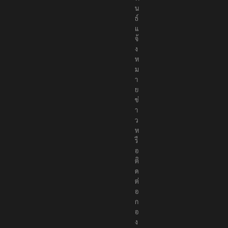
น
ธ์
แ
จ้
ง
ห
ม
า
ย
ข่
า
ว
ห
รื
อ
ติ
ด
ต่
อ
ก
อ
ง