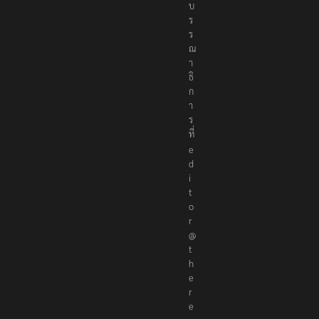
บ
ร
ร
ณ
า
ธิ
ก
า
ร
ที่
e
d
i
t
o
r
@
t
h
e
r
e