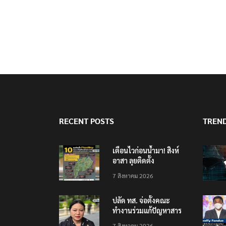
RECENT POSTS
TREN
เตือนไวก่อนน้ำมา! สิงห์
อาสา ลุยติดตั้ง
‘FloodBoy’ 10 จุด
7 สิงหาคม 2026
ปลัด ทส. จ่อตั้งคณะ
ทำงานร่วมแก้ปัญหาสาร
พิษในแม่น้ำข้ามพรมแดน
7 สิงหาคม 2026