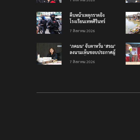
ไทย-เมียนมา
คืบหน้าเหตุกราดยิง
โรงเรียนเทพศิรินทร์
นนทบุรี บาดเจ็บอย่างน้อย
7 สิงหาคม 2026
15 เสียชีวิตแล้ว 5
‘ภคมน’ จับตาหวั่น ‘สรณ’
ลงนามเห็นชอบประกาศผู้
ชนะจัดซื้อจัดจ้าง
7 สิงหาคม 2026
โครงการกองทุน USO