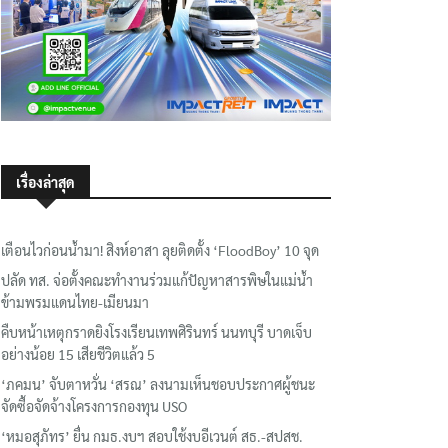
เรื่องล่าสุด
เตือนไวก่อนน้ำมา! สิงห์อาสา ลุยติดตั้ง ‘FloodBoy’ 10 จุด
ปลัด ทส. จ่อตั้งคณะทำงานร่วมแก้ปัญหาสารพิษในแม่น้ำ
ข้ามพรมแดนไทย-เมียนมา
คืบหน้าเหตุกราดยิงโรงเรียนเทพศิรินทร์ นนทบุรี บาดเจ็บ
อย่างน้อย 15 เสียชีวิตแล้ว 5
‘ภคมน’ จับตาหวั่น ‘สรณ’ ลงนามเห็นชอบประกาศผู้ชนะ
จัดซื้อจัดจ้างโครงการกองทุน USO
‘หมอสุภัทร’ ยื่น กมธ.งบฯ สอบใช้งบอีเวนต์ สธ.-สปสช.