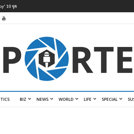
รพิษในแม่น้ำ
ITICS
BIZ
NEWS
WORLD
LIFE
SPECIAL
SU