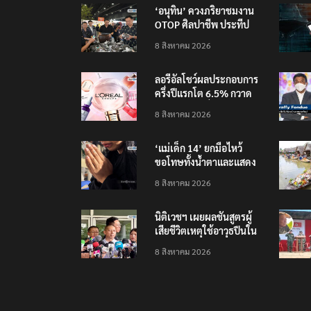
‘อนุทิน’ ควงภริยาชมงาน
OTOP ศิลปาชีพ ประทีป
ไทยวันแรก
8 สิงหาคม 2026
ลอรีอัลโชว์ผลประกอบการ
ครึ่งปีแรกโต 6.5% กวาด
รายได้ 2.3 หมื่นล้านยูโร
8 สิงหาคม 2026
คว้าไลเซนส์ ‘กุชชี่’ 50 ปี
พร้อมส่ง 4 แบรนด์ใหม่บุก
‘แม่เด็ก 14’ ยกมือไหว้
ตลาดไทย
ขอโทษทั้งน้ำตาและแสดง
ความเสียใจกับครอบครัวผู้
8 สิงหาคม 2026
เสียชีวิต
นิติเวชฯ เผยผลชันสูตรผู้
เสียชีวิตเหตุใช้อาวุธปืนใน
โรงเรียน 8 ร่าง กระสุนเข้า
8 สิงหาคม 2026
จุดสำคัญทั้งหมด