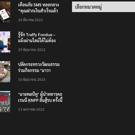
เตือนภัย SMS หลอกลวง
Categories
“คุณฝากเงินสำเร็จแล้ว
200,000 บาท”
24 มีนาคม 2021
รู้จัก Traffy Fondue –
แจ้งผ่านไลน์ได้ไม่ต้อง
โหลดแอพใหม่ – แจ้งได้
25 มิถุนายน 2022
ทั่วไทย ไม่ใช่แค่ในกรุง
ปลัดกระทรวงวัฒนธรรม
ร่วมกิจกรรม ‘นาวา
ภิกขาจาร’ แต่งชุดไทย
10 มิถุนายน 2023
ตักบาตรทางน้ำ
‘นายพลบีทู’ ผู้นำทหารคะ
เรนนี KNPP ลั่นสู้รบ ครั้งนี้
เป็นครั้งสุดท้าย ที่
13 มกราคม 2022
ประชาชนต้องชนะ