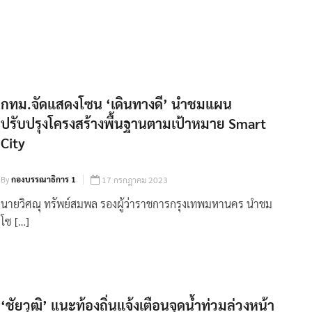
กทม.จัดแสดงโซน ‘เดินทางดี’ นำชมแผน
ปรับปรุงโครงสร้างพื้นฐานตามเป้าหมาย Smart
City
By
กองบรรณาธิการ 1
17 กรกฎาคม 2023
นายวิศณุ ทรัพย์สมพล รองผู้ว่าราชการกรุงเทพมหานคร นำชม
โซ […]
‘ชัยวุฒิ’ แนะท้องถิ่นแจ้งเตือนจุดน้ำท่วมล่วงหน้า