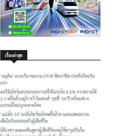
เรื่องล่าสุด
‘อนุทิน’ ควงภริยาชมงาน OTOP ศิลปาชีพ ประทีปไทยวัน
แรก
ลอรีอัลโชว์ผลประกอบการครึ่งปีแรกโต 6.5% กวาดรายได้
2.3 หมื่นล้านยูโร คว้าไลเซนส์ ‘กุชชี่’ 50 ปี พร้อมส่ง 4
แบรนด์ใหม่บุกตลาดไทย
‘แม่เด็ก 14’ ยกมือไหว้ขอโทษทั้งน้ำตาและแสดงความ
เสียใจกับครอบครัวผู้เสียชีวิต
นิติเวชฯ เผยผลชันสูตรผู้เสียชีวิตเหตุใช้อาวุธปืนใน