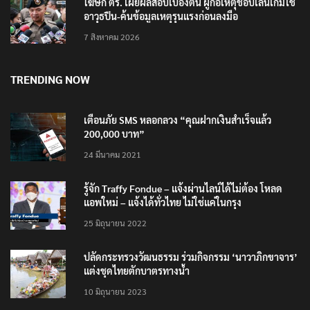
โฆษก ตร. เผยผลสอบเบื้องต้น ผู้ก่อเหตุชอบเล่นเกมใช้
อาวุธปืน-ค้นข้อมูลเหตุรุนแรงก่อนลงมือ
7 สิงหาคม 2026
TRENDING NOW
เตือนภัย SMS หลอกลวง “คุณฝากเงินสำเร็จแล้ว
200,000 บาท”
24 มีนาคม 2021
รู้จัก Traffy Fondue – แจ้งผ่านไลน์ได้ไม่ต้อง โหลด
แอพใหม่ – แจ้งได้ทั่วไทย ไม่ใช่แค่ในกรุง
25 มิถุนายน 2022
ปลัดกระทรวงวัฒนธรรม ร่วมกิจกรรม ‘นาวาภิกขาจาร’
แต่งชุดไทยตักบาตรทางน้ำ
10 มิถุนายน 2023