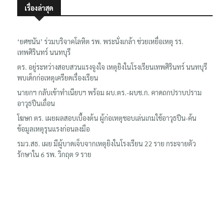
เรื่องล่าสุด
‘ยศชนัน’ ร่วมบริจาคโลหิต รพ. พระนั่งเกล้า ช่วยเหยื่อเหตุ รร.
เทพศิรินทร์ นนทบุรี
ตร. อยู่ระหว่างสอบสวนแรงจูงใจ เหตุยิงในโรงเรียนเทพศิรินทร์ นนทบุรี
พบเด็กก่อเหตุเครียดเรื่องเรียน
นายกฯ กลับเข้าทำเนียบฯ พร้อม ผบ.ตร.-ผบช.ก. คาดถกปราบปราม
อาวุธปืนเถื่อน
โฆษก ตร. เผยผลสอบเบื้องต้น ผู้ก่อเหตุชอบเล่นเกมใช้อาวุธปืน-ค้น
ข้อมูลเหตุรุนแรงก่อนลงมือ
รมว.สธ. เผย มีผู้บาดเจ็บจากเหตุยิงในโรงเรียน 22 ราย กระจายตัว
รักษาใน 6 รพ. วิกฤต 9 ราย