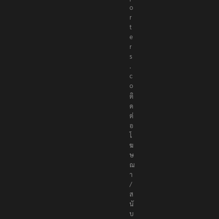
o
r
t
e
r
s
.
c
o
ติ
ด
ต่
อ
โ
ฆ
ษ
ณ
า
/
ส
นั
บ