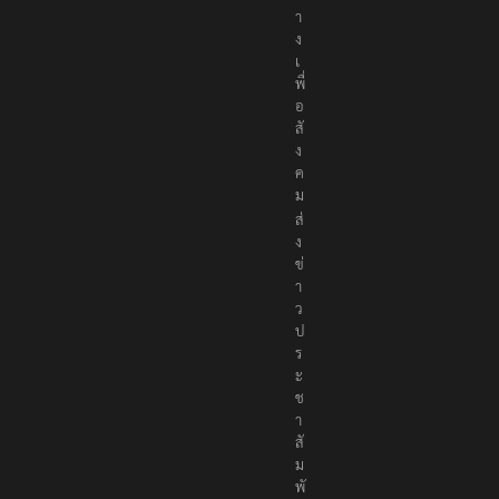
า
ง
เ
พื่
อ
สั
ง
ค
ม
ส่
ง
ข่
า
ว
ป
ร
ะ
ช
า
สั
ม
พั