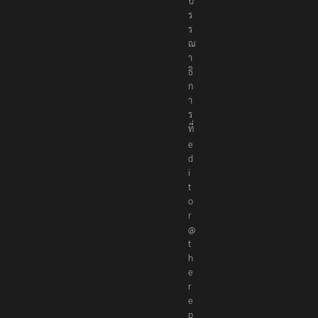
บ
ร
ร
ณ
า
ธิ
ก
า
ร
ที่
e
d
i
t
o
r
@
t
h
e
r
e
p