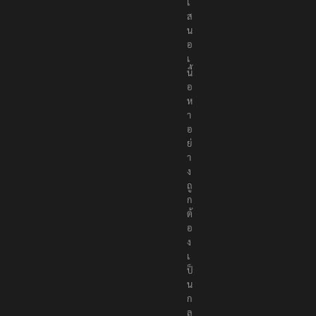
เ
ส
น
อ
เ
นื้
อ
ห
า
อ
ย่
า
ง
ถู
ก
ต้
อ
ง
เ
ป็
น
ก
ล