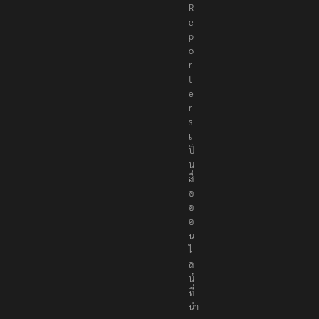
R
e
p
o
r
t
e
r
s
เ
ป็
น
สื่
อ
อ
อ
น
ไ
ล
น์
ที่
นำ