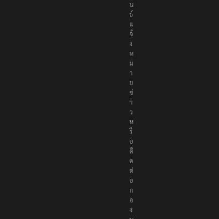
น
ธ์
แ
จ้
ง
ห
ม
า
ย
ข่
า
ว
ห
รื
อ
ติ
ด
ต่
อ
ก
อ
ง