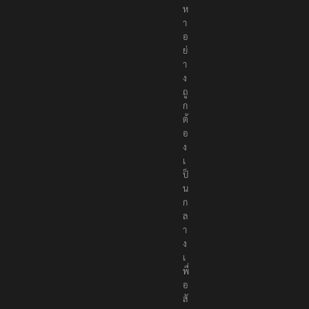
นื้
อ
ห
า
อ
ย่
า
ง
ถู
ก
ต้
อ
ง
เ
ป็
น
ก
ล
า
ง
เ
พื่