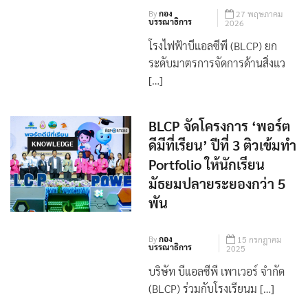
แวดล้อม
By
กอง
27 พฤษภาคม
บรรณาธิการ
2026
โรงไฟฟ้าบีแอลซีพี (BLCP) ยก
ระดับมาตรการจัดการด้านสิ่งแว
[…]
BLCP จัดโครงการ ‘พอร์ต
ดีมีที่เรียน’ ปีที่ 3 ติวเข้มทำ
KNOWLEDGE
Portfolio ให้นักเรียน
มัธยมปลายระยองกว่า 5
พัน
By
กอง
15 กรกฎาคม
บรรณาธิการ
2025
บริษัท บีแอลซีพี เพาเวอร์ จำกัด