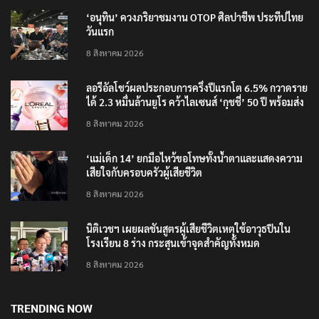
RECENT POSTS
‘อนุทิน’ ควงภริยาชมงาน OTOP ศิลปาชีพ ประทีปไทย
วันแรก
8 สิงหาคม 2026
ลอรีอัลโชว์ผลประกอบการครึ่งปีแรกโต 6.5% กวาดราย
ได้ 2.3 หมื่นล้านยูโร คว้าไลเซนส์ ‘กุชชี่’ 50 ปี พร้อมส่ง
4 แบรนด์ใหม่บุกตลาดไทย
8 สิงหาคม 2026
‘แม่เด็ก 14’ ยกมือไหว้ขอโทษทั้งน้ำตาและแสดงความ
เสียใจกับครอบครัวผู้เสียชีวิต
8 สิงหาคม 2026
นิติเวชฯ เผยผลชันสูตรผู้เสียชีวิตเหตุใช้อาวุธปืนใน
โรงเรียน 8 ร่าง กระสุนเข้าจุดสำคัญทั้งหมด
8 สิงหาคม 2026