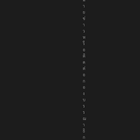
ง
ห
ม
า
ย
ข่
า
ว
ห
รื
อ
ติ
ด
ต่
อ
ก
อ
ง
บ
ร
ร
ณ
า