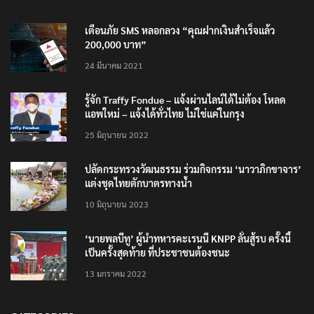
TRENDING NOW
เตือนภัย SMS หลอกลวง “คุณฝากเงินสำเร็จแล้ว
200,000 บาท”
24 มีนาคม 2021
รู้จัก Traffy Fondue – แจ้งผ่านไลน์ได้ไม่ต้อง โหลด
แอพใหม่ – แจ้งได้ทั่วไทย ไม่ใช่แค่ในกรุง
25 มิถุนายน 2022
ปลัดกระทรวงวัฒนธรรม ร่วมกิจกรรม ‘นาวาภิกขาจาร’
แต่งชุดไทยตักบาตรทางน้ำ
10 มิถุนายน 2023
‘นายพลบีทู’ ผู้นำทหารคะเรนนี KNPP ลั่นสู้รบ ครั้งนี้
เป็นครั้งสุดท้าย ที่ประชาชนต้องชนะ
13 มกราคม 2022