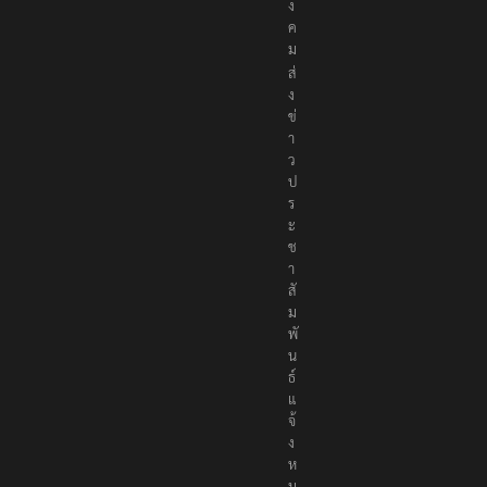
อ
สั
ง
ค
ม
ส่
ง
ข่
า
ว
ป
ร
ะ
ช
า
สั
ม
พั
น
ธ์
แ
จ้