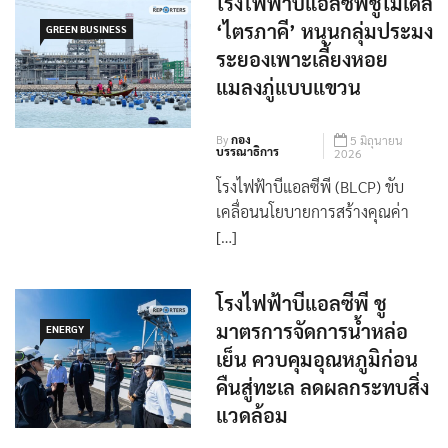
โรงไฟฟ้าบีแอลซีพีชูโมเดล
‘ไตรภาคี’ หนุนกลุ่มประมง
GREEN BUSINESS
ระยองเพาะเลี้ยงหอย
แมลงภู่แบบแขวน
By
กอง
5 มิถุนายน
บรรณาธิการ
2026
โรงไฟฟ้าบีแอลซีพี (BLCP) ขับ
เคลื่อนนโยบายการสร้างคุณค่า
[…]
โรงไฟฟ้าบีแอลซีพี ชู
มาตรการจัดการน้ำหล่อ
ENERGY
เย็น ควบคุมอุณหภูมิก่อน
คืนสู่ทะเล ลดผลกระทบสิ่ง