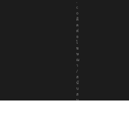
r
s
.
c
o
ติ
ด
ต่
อ
โ
ฆ
ษ
ณ
า
/
ส
นั
บ
ส
นุ
น
a