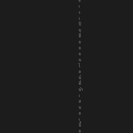
r
t
e
r
s
เ
ป็
น
สื่
อ
อ
อ
น
ไ
ล
น์
ที่
นำ
เ
ส
น
อ
เ