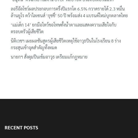
‘อนุทิน’ ควงภริยาชมงาน OTOP ศิลปาชีพ ประทีปไทยวันแรก
ลอรีอัลโชว์ผลประกอบการครึ่งปีแรกโต 6.5% กวาดรายได้ 2.3 หมื่น
ล้านยูโร คว้าไลเซนส์ ‘กุชชี่’ 50 ปี พร้อมส่ง 4 แบรนด์ใหม่บุกตลาดไทย
‘แม่เด็ก 14’ ยกมือไหว้ขอโทษทั้งน้ำตาและแสดงความเสียใจกับ
ครอบครัวผู้เสียชีวิต
นิติเวชฯ เผยผลชันสูตรผู้เสียชีวิตเหตุใช้อาวุธปืนในโรงเรียน 8 ร่าง
กระสุนเข้าจุดสำคัญทั้งหมด
นายกฯ สั่งคุมปืนเข้มอาวุธ เตรียมแก้กฎหมาย