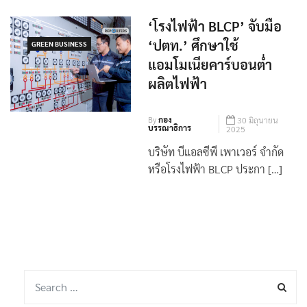
(BLCP) ร่วมกับโรงเรียนม […]
‘โรงไฟฟ้า BLCP’ จับมือ
‘ปตท.’ ศึกษาใช้
GREEN BUSINESS
แอมโมเนียคาร์บอนต่ำ
ผลิตไฟฟ้า
By
กอง
30 มิถุนายน
บรรณาธิการ
2025
บริษัท บีแอลซีพี เพาเวอร์ จำกัด
หรือโรงไฟฟ้า BLCP ประกา […]