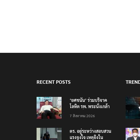
RECENT POSTS
TREN
‘ยศชนัน’ ร่วมบริจาค
โลหิต รพ. พระนั่งเกล้า
ช่วยเหยื่อเหตุ รร.
7 สิงหาคม 2026
เทพศิรินทร์ นนทบุรี
ตร. อยู่ระหว่างสอบสวน
แรงจูงใจ เหตุยิงใน