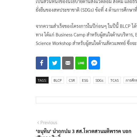
เป็นส่วนหนึ่งของนโยบายด้านสิ่งแวดล้อม สังคม และธ
ยั่งยืนของสหประชาชาติ (SDGs) ข้อที่ 4 ด้านการศึกษาท
จากความสำเร็จของโครงการในปีก่อนๆ ในปีนี้ BLCP ได้ข
ทาง ได้แก่ Business Camp สำหรับผู้สนใจด้านบริหาร, 
Science Workshop สำหรับผู้สนใจด้านสัตวแพทย์ ซึ่งจะจ
TAGS:
BLCP
CSR
ESG
SDGs
TCAS
การศึก
แนะแนว
Previous
Previous
post:
‘อนุทิน’ นำถกปม 3 สส.โหวตสวนมติพรรค บอก
เรื่อง