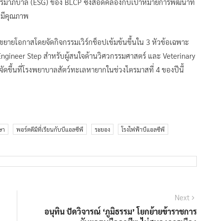
รรมาภิบาล (ESG) ของ BLCP ซึ่งสอดคล้องกับเป้าหมายการพัฒนาที่
ี่มีคุณภาพ
ยายโอกาสโดยจัดกิจกรรมเวิร์กช็อปเข้มข้นขึ้นใน 3 หัวข้อเฉพาะ
Engineer Step สำหรับผู้สนใจด้านวิศวกรรมศาสตร์ และ Veterinary
ัดขึ้นที่โรงพยาบาลสัตว์ทะเลหายากในช่วงไตรมาสที่ 4 ของปีนี้
ษา
พอร์ตดีมีที่เรียนกับบีแอลซีพี
ระยอง
โรงไฟฟ้าบีแอลซีพี
Next
Next
post:
อนุทิน ปัดวิจารณ์ ‘ภูมิธรรม’ โยกย้ายข้าราชการ