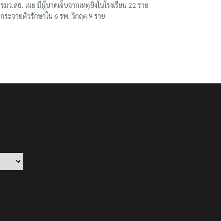
รมว.สธ. เผย มีผู้บาดเจ็บจากเหตุยิงในโรงเรียน 22 ราย
กระจายตัวรักษาใน 6 รพ. วิกฤต 9 ราย