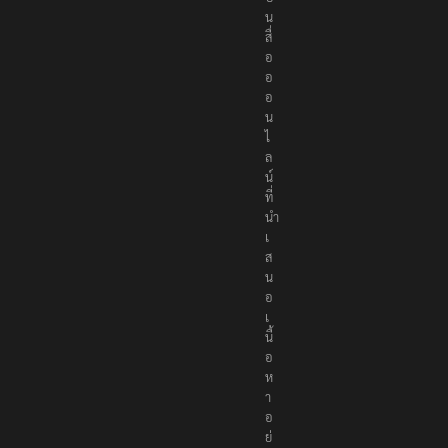
เ
ป็
น
สื่
อ
อ
อ
น
ไ
ล
น์
ที่
นำ
เ
ส
น
อ
เ
นื้
อ
ห
า