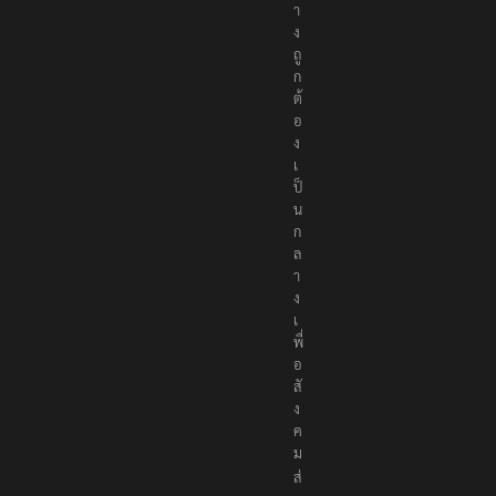
อ
ย่
า
ง
ถู
ก
ต้
อ
ง
เ
ป็
น
ก
ล
า
ง
เ
พื่
อ
สั
ง
ค