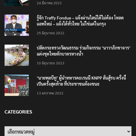
เตือนภัย SMS หลอกลวง “คุณฝากเงินสำเร็จแล้ว
200,000 บาท”
24 มีนาคม 2021
รู้จัก Traffy Fondue – แจ้งผ่านไลน์ได้ไม่ต้อง โหลด
แอพใหม่ – แจ้งได้ทั่วไทย ไม่ใช่แค่ในกรุง
25 มิถุนายน 2022
ปลัดกระทรวงวัฒนธรรม ร่วมกิจกรรม ‘นาวาภิกขาจาร’
แต่งชุดไทยตักบาตรทางน้ำ
10 มิถุนายน 2023
‘นายพลบีทู’ ผู้นำทหารคะเรนนี KNPP ลั่นสู้รบ ครั้งนี้
เป็นครั้งสุดท้าย ที่ประชาชนต้องชนะ
13 มกราคม 2022
CATEGORIES