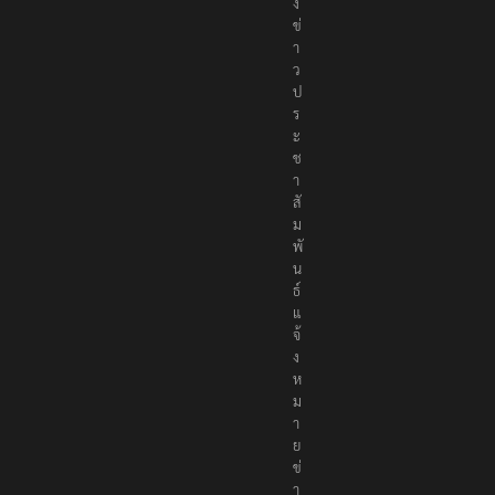
ม
ส่
ง
ข่
า
ว
ป
ร
ะ
ช
า
สั
ม
พั
น
ธ์
แ
จ้
ง
ห
ม
า
ย