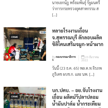
By
กอง
9 พฤศจิกายน
บรรณาธิการ
2024
นายเอกนัฏ พร้อมพันธุ์ รัฐมนตรี
ว่าการกระทรวงอุตสาหกรรม ส
[…]
ทลายโรงงานเถื่อน
จ.สุพรรณบุรี ลักลอบผลิต
CRIME
ซิลิโคนเสริมจมูก-หน้าผาก
By
กองบรรณาธิการ
23 ธันวาคม
1
2022
วันนี้ (23 ธ.ค. 65) พล.ต.ท.จิรภพ
ภูริเดช ผบช.ก. และ นพ. […]
บก.ปคบ. – อย.จับโรงงาน
เถื่อน ผลิตนำ้ปลาปลอม
CRIME