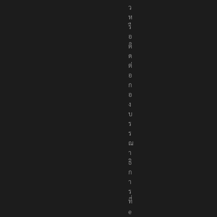
ข่
า
ว
ห
รื
อ
ติ
ด
ต่
อ
ก
อ
ง
บ
ร
ร
ณ
า
ธิ
ก
า
ร