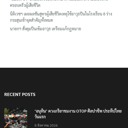
ล้านยูโร คว้าไลเซนส์ ‘กุชชี่’ 50 ปี พร้อมส่ง 4 แบรนด์ใหม่บุกตลาดไทย
‘แม่เด็ก 14’ ยกมือไหว้ขอโทษทั้งน้ำตาและแสดงความเสียใจกับ
ครอบครัวผู้เสียชีวิต
นิติเวชฯ เผยผลชันสูตรผู้เสียชีวิตเหตุใช้อาวุธปืนในโรงเรียน 8 ร่าง
กระสุนเข้าจุดสำคัญทั้งหมด
นายกฯ สั่งคุมปืนเข้มอาวุธ เตรียมแก้กฎหมาย
RECENT POSTS
‘อนุทิน’ ควงภริยาชมงาน OTOP ศิลปาชีพ ประทีปไทย