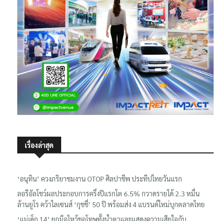
เรื่องล่าสุด
‘อนุทิน’ ควงภริยาชมงาน OTOP ศิลปาชีพ ประทีปไทยวันแรก
ลอรีอัลโชว์ผลประกอบการครึ่งปีแรกโต 6.5% กวาดรายได้ 2.3 หมื่น