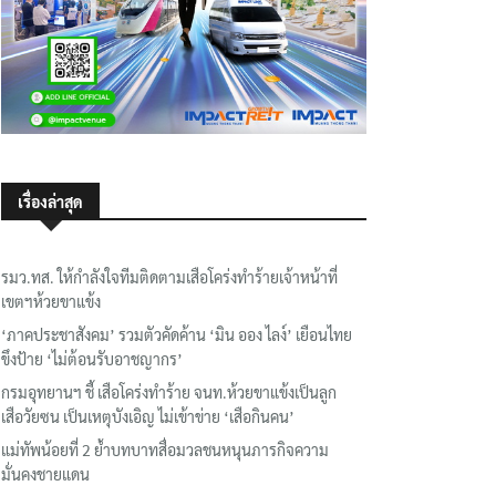
เรื่องล่าสุด
รมว.ทส. ให้กำลังใจทีมติดตามเสือโคร่งทำร้ายเจ้าหน้าที่
เขตฯห้วยขาแข้ง
‘ภาคประชาสังคม’ รวมตัวคัดค้าน ‘มิน ออง ไลง์’ เยือนไทย
ขึงป้าย ‘ไม่ต้อนรับอาชญากร’
กรมอุทยานฯ ชี้ เสือโคร่งทำร้าย จนท.ห้วยขาแข้งเป็นลูก
เสือวัยซน เป็นเหตุบังเอิญ ไม่เข้าข่าย ‘เสือกินคน’
แม่ทัพน้อยที่ 2 ย้ำบทบาทสื่อมวลชนหนุนภารกิจความ
มั่นคงชายแดน