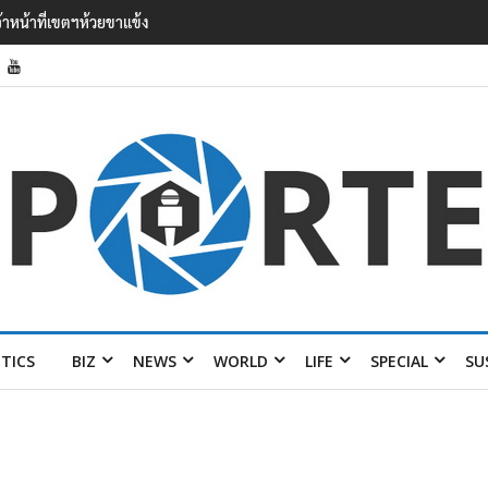
 ออง ไลง์’ เยือนไทย ขึงป้าย ‘ไม่
ITICS
BIZ
NEWS
WORLD
LIFE
SPECIAL
SU