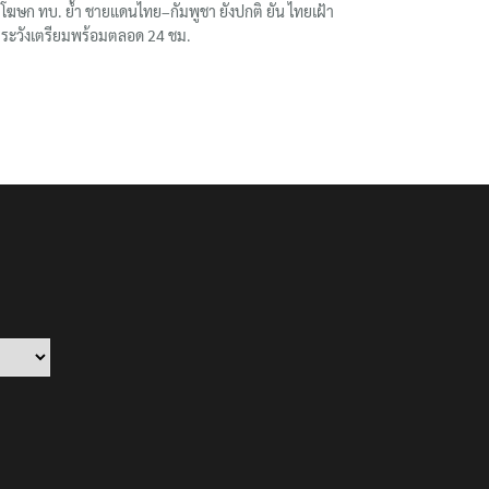
โฆษก ทบ. ย้ำ ชายแดนไทย–กัมพูชา ยังปกติ ยัน ไทยเฝ้า
ระวังเตรียมพร้อมตลอด 24 ชม.