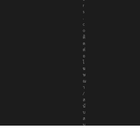
r
s
.
c
o
ติ
ด
ต่
อ
โ
ฆ
ษ
ณ
า
/
ส
นั
บ
ส
นุ
น
a