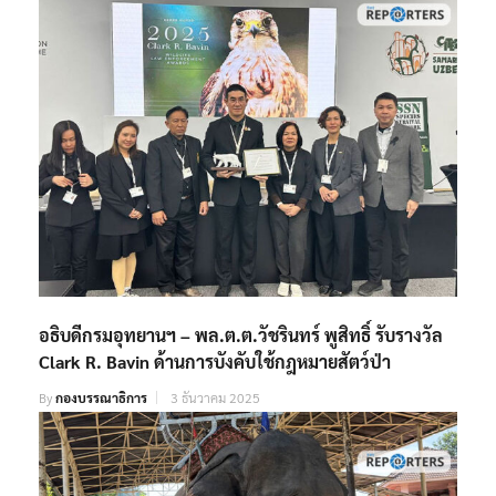
อธิบดีกรมอุทยานฯ – พล.ต.ต.วัชรินทร์ พูสิทธิ์ รับรางวัล
Clark R. Bavin ด้านการบังคับใช้กฎหมายสัตว์ป่า​
By
กองบรรณาธิการ
3 ธันวาคม 2025