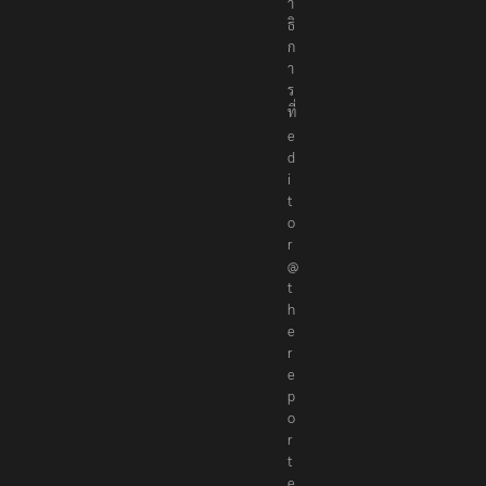
า
ธิ
ก
า
ร
ที่
e
d
i
t
o
r
@
t
h
e
r
e
p
o
r
t
e