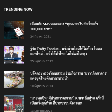
TRENDING NOW
เตือนภัย SMS หลอกลวง “คุณฝากเงินสำเร็จแล้ว
200,000 บาท”
24 มีนาคม 2021
รู้จัก Traffy Fondue – แจ้งผ่านไลน์ได้ไม่ต้อง โหลด
แอพใหม่ – แจ้งได้ทั่วไทย ไม่ใช่แค่ในกรุง
25 มิถุนายน 2022
ปลัดกระทรวงวัฒนธรรม ร่วมกิจกรรม ‘นาวาภิกขาจาร’
แต่งชุดไทยตักบาตรทางน้ำ
10 มิถุนายน 2023
‘นายพลบีทู’ ผู้นำทหารคะเรนนี KNPP ลั่นสู้รบ ครั้งนี้
เป็นครั้งสุดท้าย ที่ประชาชนต้องชนะ
13 มกราคม 2022