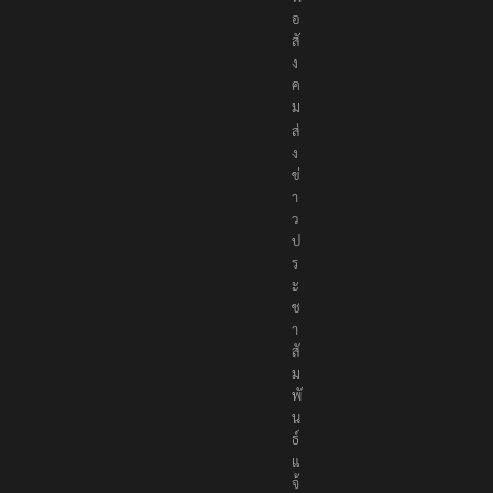
อ
สั
ง
ค
ม
ส่
ง
ข่
า
ว
ป
ร
ะ
ช
า
สั
ม
พั
น
ธ์
แ
จ้