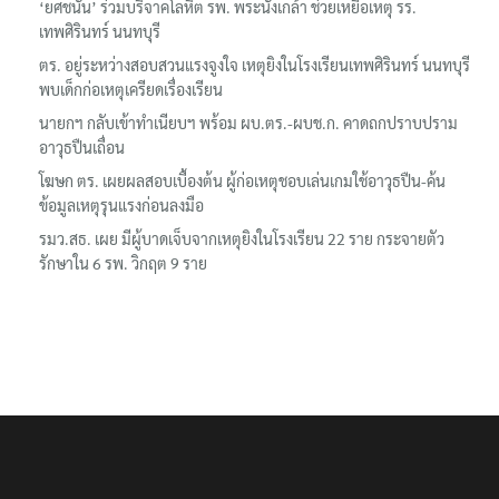
‘ยศชนัน’ ร่วมบริจาคโลหิต รพ. พระนั่งเกล้า ช่วยเหยื่อเหตุ รร.
เทพศิรินทร์ นนทบุรี
ตร. อยู่ระหว่างสอบสวนแรงจูงใจ เหตุยิงในโรงเรียนเทพศิรินทร์ นนทบุรี
พบเด็กก่อเหตุเครียดเรื่องเรียน
นายกฯ กลับเข้าทำเนียบฯ พร้อม ผบ.ตร.-ผบช.ก. คาดถกปราบปราม
อาวุธปืนเถื่อน
โฆษก ตร. เผยผลสอบเบื้องต้น ผู้ก่อเหตุชอบเล่นเกมใช้อาวุธปืน-ค้น
ข้อมูลเหตุรุนแรงก่อนลงมือ
รมว.สธ. เผย มีผู้บาดเจ็บจากเหตุยิงในโรงเรียน 22 ราย กระจายตัว
รักษาใน 6 รพ. วิกฤต 9 ราย