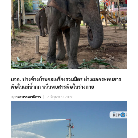
ผจก. ปางช้างบ้านกะเหรี่ยงรวมมิตร ห่วงผลกระทบสาร
พิษในแม่น้ำกก หวั่นพบสารพิษในร่างกาย
By
กองบรรณาธิการ
4 มิถุนายน 2026