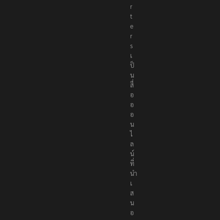
r
t
e
r
s
เ
ป็
น
สื่
อ
อ
อ
น
ไ
ล
น์
ที่
นำ
เ
ส
น
อ