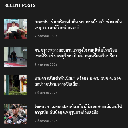
RECENT POSTS
‘ยศชนัน’ ร่วมบริจาคโลหิต รพ. พระนั่งเกล้า ช่วยเหยื่อ
เหตุ รร. เทพศิรินทร์ นนทบุรี
7 สิงหาคม 2026
ตร. อยู่ระหว่างสอบสวนแรงจูงใจ เหตุยิงในโรงเรียน
เทพศิรินทร์ นนทบุรี พบเด็กก่อเหตุเครียดเรื่องเรียน
7 สิงหาคม 2026
นายกฯ กลับเข้าทำเนียบฯ พร้อม ผบ.ตร.-ผบช.ก. คาด
ถกปราบปรามอาวุธปืนเถื่อน
7 สิงหาคม 2026
โฆษก ตร. เผยผลสอบเบื้องต้น ผู้ก่อเหตุชอบเล่นเกมใช้
อาวุธปืน-ค้นข้อมูลเหตุรุนแรงก่อนลงมือ
7 สิงหาคม 2026