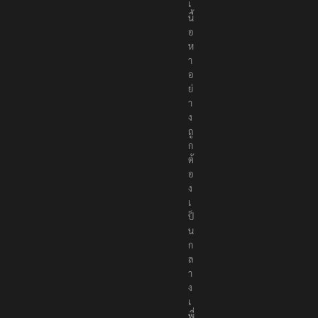
เ
นื้
อ
ห
า
อ
ย่
า
ง
ถู
ก
ต้
อ
ง
เ
ป็
น
ก
ล
า
ง
เ
พื่