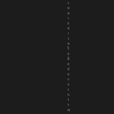
ง
ห
ม
า
ย
ข่
า
ว
ห
รื
อ
ติ
ด
ต่
อ
ก
อ
ง
บ
ร
ร
ณ