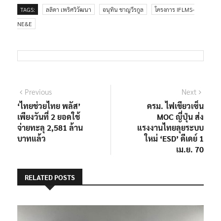
TAGS:
ลลิดา เพริศวิวัฒนา
อนุทิน ชาญวีรกูล
โครงการ IFLMS-
NE&E
แนะแนว
Previous
Next
Previous
Next
post:
post:
‘ไทยช่วยไทย พลัส’
ครม. ไฟเขียวเซ็น
เรื่อง
เพียงวันที่ 2 ยอดใช้
MOC ญี่ปุ่น ส่ง
จ่ายทะลุ 2,581 ล้าน
แรงงานไทยลุยระบบ
บาทแล้ว
ใหม่ ‘ESD’ ดีเดย์ 1
เม.ย. 70
RELATED POSTS