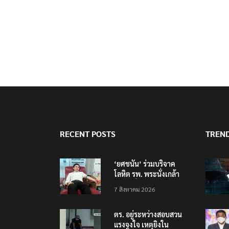
RECENT POSTS
TREN
‘ยศชนัน’ ร่วมบริจาค
โลหิต รพ. พระนั่งเกล้า
ช่วยเหยื่อเหตุ รร.
7 สิงหาคม 2026
เทพศิรินทร์ นนทบุรี
ตร. อยู่ระหว่างสอบสวน
แรงจูงใจ เหตุยิงใน