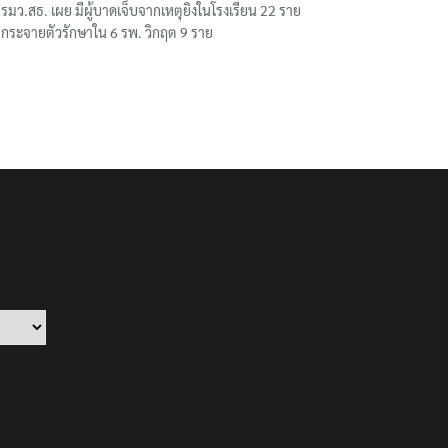
รมว.สธ. เผย มีผู้บาดเจ็บจากเหตุยิงในโรงเรียน 22 ราย
กระจายตัวรักษาใน 6 รพ. วิกฤต 9 ราย