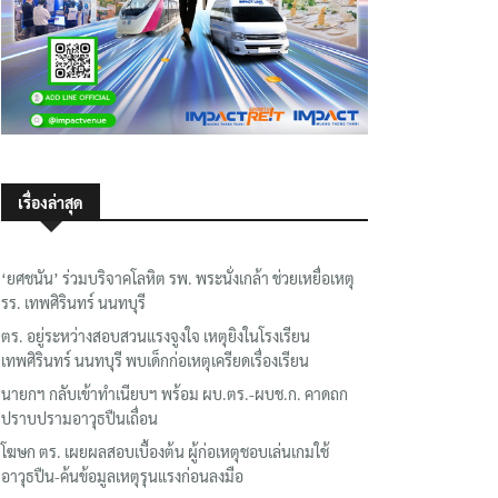
เรื่องล่าสุด
‘ยศชนัน’ ร่วมบริจาคโลหิต รพ. พระนั่งเกล้า ช่วยเหยื่อเหตุ
รร. เทพศิรินทร์ นนทบุรี
ตร. อยู่ระหว่างสอบสวนแรงจูงใจ เหตุยิงในโรงเรียน
เทพศิรินทร์ นนทบุรี พบเด็กก่อเหตุเครียดเรื่องเรียน
นายกฯ กลับเข้าทำเนียบฯ พร้อม ผบ.ตร.-ผบช.ก. คาดถก
ปราบปรามอาวุธปืนเถื่อน
โฆษก ตร. เผยผลสอบเบื้องต้น ผู้ก่อเหตุชอบเล่นเกมใช้
อาวุธปืน-ค้นข้อมูลเหตุรุนแรงก่อนลงมือ