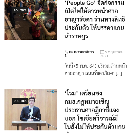
‘People Go’ จัดกิจกรรม
เปิดไฟให้ดาวหน้าศาล
POLITICS
อาญารัชดา ร่วมทวงสิทธิ
ประกันตัว ให้บรรดาแกน
นำราษฎร
By
กองบรรณาธิการ
5 พฤษภาคม
1
2021
วันนี้ (5 พ.ค. 64) บริเวณด้านหน้า
ศาลอาญา ถนนรัชดาภิเษก […]
‘โรม’ เตรียมชง
กมธ.กฎหมายเชิญ
POLITICS
ประธานศาลฎีกาชี้แจง
บอก โซเชียลวิจารณ์มี
ใบสั่งไม่ให้ประกันตัวแกน