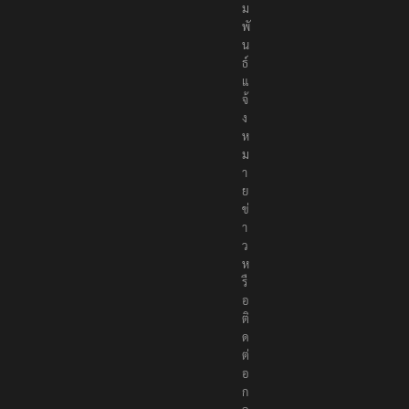
สั
ม
พั
น
ธ์
แ
จ้
ง
ห
ม
า
ย
ข่
า
ว
ห
รื
อ
ติ
ด
ต่
อ