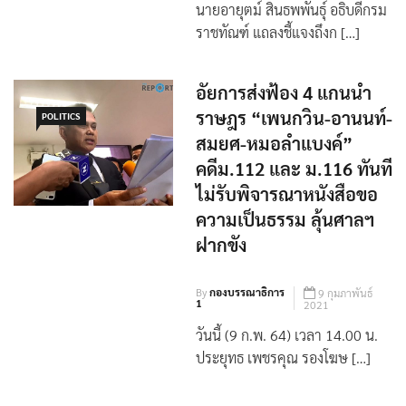
นายอายุตม์ สินธพพันธุ์ อธิบดีกรม
ราชทัณฑ์ แถลงชี้แจงถึงก […]
อัยการส่งฟ้อง 4 แกนนำ
ราษฎร “เพนกวิน-อานนท์-
POLITICS
สมยศ-หมอลำแบงค์”
คดีม.112 และ ม.116 ทันที
ไม่รับพิจารณาหนังสือขอ
ความเป็นธรรม ลุ้นศาลฯ
ฝากขัง
By
กองบรรณาธิการ
9 กุมภาพันธ์
1
2021
วันนี้ (9 ก.พ. 64) เวลา 14.00 น.
ประยุทธ เพชรคุณ รองโฆษ […]