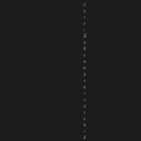
น
ก
ล
า
ง
เ
พื่
อ
สั
ง
ค
ม
ส่
ง
ข่
า
ว
ป
ร
ะ
ช
า