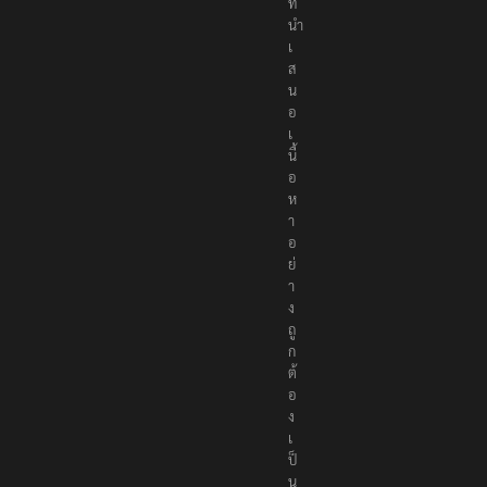
น์
ที่
นำ
เ
ส
น
อ
เ
นื้
อ
ห
า
อ
ย่
า
ง
ถู
ก
ต้
อ
ง
เ
ป็