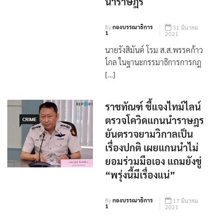
นำราษฎร
By
กองบรรณาธิการ
31 มีนาคม
1
2021
นายรังสิมันต์ โรม ส.ส.พรรคก้าว
ไกล ในฐานะกรรมาธิการการกฎ
[…]
ราชทัณฑ์ ชี้แจงไทม์ไลน์
ตรวจโควิดแกนนำราษฎร
CRIME
ยันตรวจยามวิกาลเป็น
เรื่องปกติ เผยแกนนำไม่
ยอมร่วมมือเอง แถมยังขู่
“พรุ่งนี้มีเรื่องแน่”
By
กองบรรณาธิการ
17 มีนาคม
1
2021