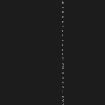
T
h
e
R
e
p
o
r
t
e
r
s
เ
ป็
น
สื่
อ
อ
อ
น
ไ
ล