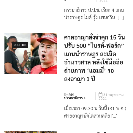
By
กองบรรณาธิการ
16 มิถุนายน
1
2021
กรรมาธิการ ป.ป.ช. เรียก 4 แกน
นำราษฎร ไมค์-รุ้ง-เพนกวิน- […]
ศาลอาญาสั่งจำคุก 15 วัน
ปรับ 500 “ไบรท์-ฟอร์ด”
POLITICS
แกนนำราษฎร ละเมิด
อำนาจศาล หลังใช้มือถือ
ถ่ายภาพ ‘แอมมี่’ รอ
ลงอาญา 1 ปี
By
กอง
31 พฤษภาคม
บรรณาธิการ 1
2021
เมื่อเวลา 09.30 น.วันนี้ (31 พ.ค.)
ศาลอาญานัดไต่สวนคดีล […]