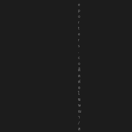
r
e
p
o
r
t
e
r
s
.
c
o
ติ
ด
ต่
อ
โ
ฆ
ษ
ณ
า
/