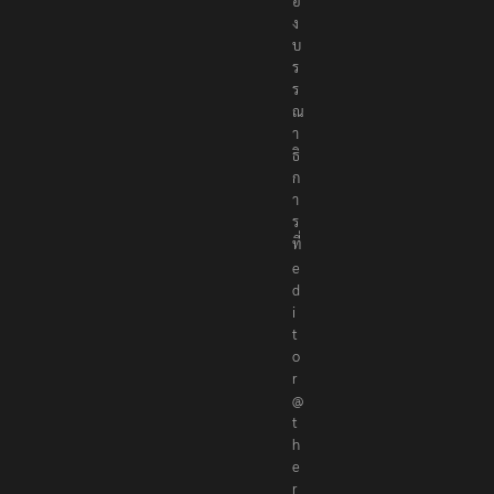
ก
อ
ง
บ
ร
ร
ณ
า
ธิ
ก
า
ร
ที่
e
d
i
t
o
r
@
t
h
e