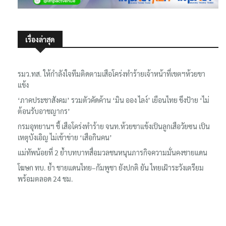
เรื่องล่าสุด
รมว.ทส. ให้กำลังใจทีมติดตามเสือโคร่งทำร้ายเจ้าหน้าที่เขตฯห้วยขา
แข้ง
‘ภาคประชาสังคม’ รวมตัวคัดค้าน ‘มิน ออง ไลง์’ เยือนไทย ขึงป้าย ‘ไม่
ต้อนรับอาชญากร’
กรมอุทยานฯ ชี้ เสือโคร่งทำร้าย จนท.ห้วยขาแข้งเป็นลูกเสือวัยซน เป็น
เหตุบังเอิญ ไม่เข้าข่าย ‘เสือกินคน’
แม่ทัพน้อยที่ 2 ย้ำบทบาทสื่อมวลชนหนุนภารกิจความมั่นคงชายแดน
โฆษก ทบ. ย้ำ ชายแดนไทย–กัมพูชา ยังปกติ ยัน ไทยเฝ้าระวังเตรียม
พร้อมตลอด 24 ชม.