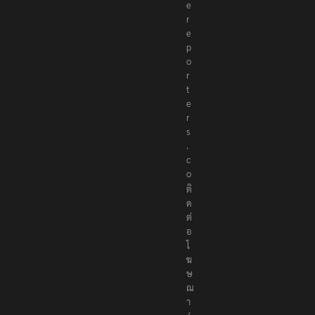
t
h
e
r
e
p
o
r
t
e
r
s
.
c
o
ติ
ด
ต่
อ
โ
ฆ
ษ