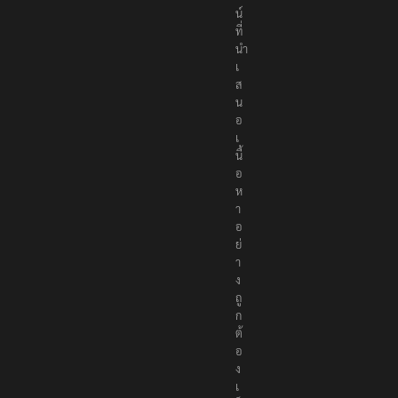
ไ
ล
น์
ที่
นำ
เ
ส
น
อ
เ
นื้
อ
ห
า
อ
ย่
า
ง
ถู
ก
ต้
อ