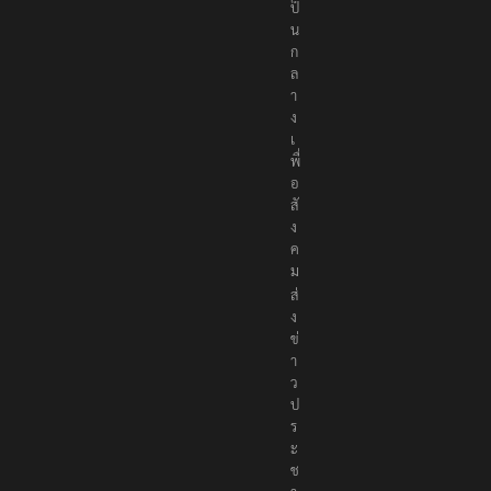
ง
เ
ป็
น
ก
ล
า
ง
เ
พื่
อ
สั
ง
ค
ม
ส่
ง
ข่
า
ว
ป
ร