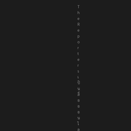
T
h
e
R
e
p
o
r
t
e
r
s
เ
ป็
น
สื่
อ
อ
อ
น