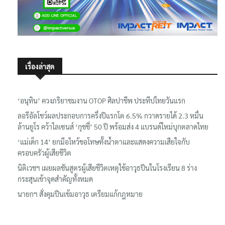
เรื่องล่าสุด
‘อนุทิน’ ควงภริยาชมงาน OTOP ศิลปาชีพ ประทีปไทยวันแรก
ลอรีอัลโชว์ผลประกอบการครึ่งปีแรกโต 6.5% กวาดรายได้ 2.3 หมื่น
ล้านยูโร คว้าไลเซนส์ ‘กุชชี่’ 50 ปี พร้อมส่ง 4 แบรนด์ใหม่บุกตลาดไทย
‘แม่เด็ก 14’ ยกมือไหว้ขอโทษทั้งน้ำตาและแสดงความเสียใจกับ
ครอบครัวผู้เสียชีวิต
นิติเวชฯ เผยผลชันสูตรผู้เสียชีวิตเหตุใช้อาวุธปืนในโรงเรียน 8 ร่าง
กระสุนเข้าจุดสำคัญทั้งหมด
นายกฯ สั่งคุมปืนเข้มอาวุธ เตรียมแก้กฎหมาย