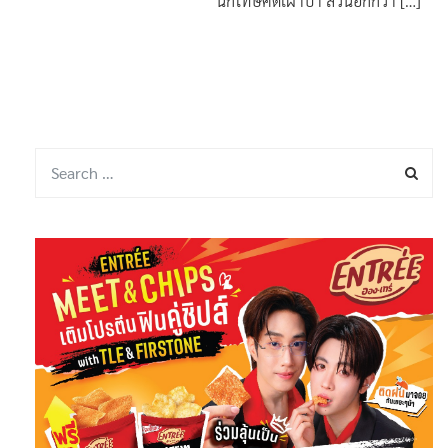
ซีเรีย ประกาศประหารหมู่ 24
นักโทษคดีเผาป่า ส่วนอีกกว่า […]