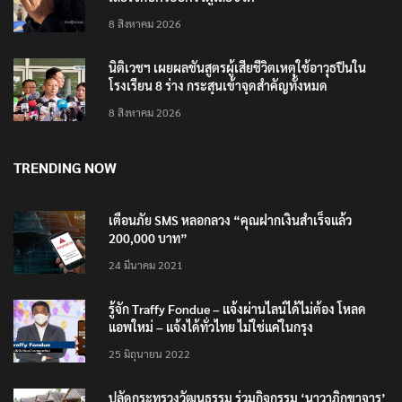
‘แม่เด็ก 14’ ยกมือไหว้ขอโทษทั้งน้ำตาและแสดงความ
เสียใจกับครอบครัวผู้เสียชีวิต
8 สิงหาคม 2026
นิติเวชฯ เผยผลชันสูตรผู้เสียชีวิตเหตุใช้อาวุธปืนใน
โรงเรียน 8 ร่าง กระสุนเข้าจุดสำคัญทั้งหมด
8 สิงหาคม 2026
TRENDING NOW
เตือนภัย SMS หลอกลวง “คุณฝากเงินสำเร็จแล้ว
200,000 บาท”
24 มีนาคม 2021
รู้จัก Traffy Fondue – แจ้งผ่านไลน์ได้ไม่ต้อง โหลด
แอพใหม่ – แจ้งได้ทั่วไทย ไม่ใช่แค่ในกรุง
25 มิถุนายน 2022