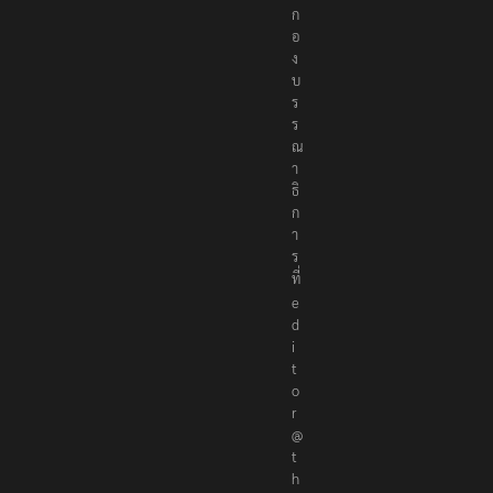
ต่
อ
ก
อ
ง
บ
ร
ร
ณ
า
ธิ
ก
า
ร
ที่
e
d
i
t
o
r
@