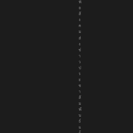
เ
พื่
อ
สั
ง
ค
ม
ส่
ง
ข่
า
ว
ป
ร
ะ
ช
า
สั
ม
พั
น
ธ์
แ