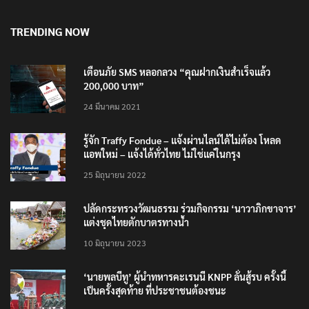
10 สิงหาคม 2026
TRENDING NOW
เตือนภัย SMS หลอกลวง “คุณฝากเงินสำเร็จแล้ว
200,000 บาท”
24 มีนาคม 2021
รู้จัก Traffy Fondue – แจ้งผ่านไลน์ได้ไม่ต้อง โหลด
แอพใหม่ – แจ้งได้ทั่วไทย ไม่ใช่แค่ในกรุง
25 มิถุนายน 2022
ปลัดกระทรวงวัฒนธรรม ร่วมกิจกรรม ‘นาวาภิกขาจาร’
แต่งชุดไทยตักบาตรทางน้ำ
10 มิถุนายน 2023
‘นายพลบีทู’ ผู้นำทหารคะเรนนี KNPP ลั่นสู้รบ ครั้งนี้
เป็นครั้งสุดท้าย ที่ประชาชนต้องชนะ