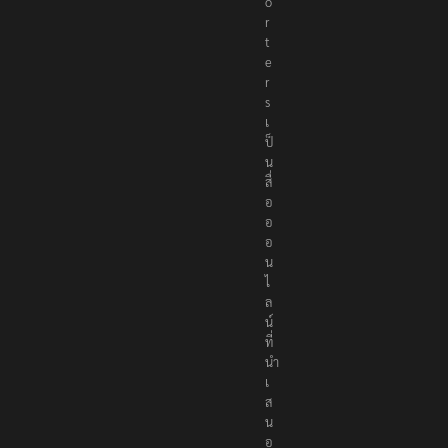
p
o
r
t
e
r
s
เ
ป็
น
สื่
อ
อ
อ
น
ไ
ล
น์
ที่
นำ
เ
ส
น