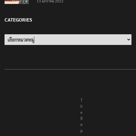
13 มกราคม 2022
CATEGORIES
Categories
T
h
e
R
e