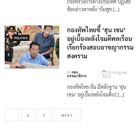
กระทรวงการต่างประเทศ ปฏิเสธ
ข้อกล่าวหาหลัง ‘กัมพูช […]
กองทัพไทยชี้ ‘ฮุน เซน’
อยู่เบื้องหลังโจมตีพลเรือน
POLITICS
เรียกร้องสอบอาชญากรรม
สงคราม
By
กอง
25 กรกฎาคม
บรรณาธิการ
2025
กองทัพไทย ยัน มีหลักฐาน ‘ฮุน
เซน’ อยู่เบื้องหลังโจมตีเป […]
1
2
3
NEXT