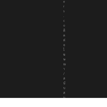
t
e
r
s
.
c
o
ติ
ด
ต่
อ
โ
ฆ
ษ
ณ
า
/
ส
นั
บ
ส
นุ
น