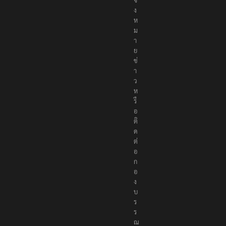
จ้
ง
ห
ม
า
ย
ข่
า
ว
ห
รื
อ
ติ
ด
ต่
อ
ก
อ
ง
บ
ร
ร