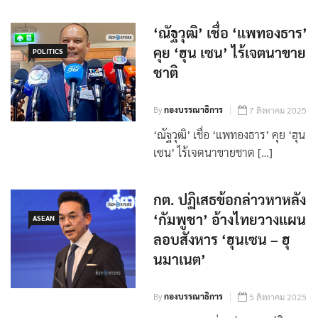
‘ณัฐวุฒิ’ เชื่อ ‘แพทองธาร’
คุย ‘ฮุน เซน’ ไร้เจตนาขาย
POLITICS
ชาติ
By
กองบรรณาธิการ
7 สิงหาคม 2025
‘ณัฐวุฒิ’ เชื่อ ‘แพทองธาร’ คุย ‘ฮุน
เซน’ ไร้เจตนาขายชาต […]
กต. ปฏิเสธข้อกล่าวหาหลัง
‘กัมพูชา’ อ้างไทยวางแผน
ASEAN
ลอบสังหาร ‘ฮุนเซน – ฮุ
นมาเนต’
By
กองบรรณาธิการ
5 สิงหาคม 2025