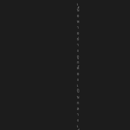
อ
เ
นื้
อ
ห
า
อ
ย่
า
ง
ถู
ก
ต้
อ
ง
เ
ป็
น
ก
ล
า
ง