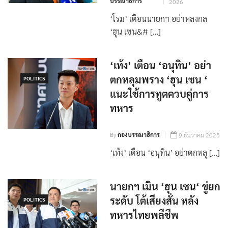
By
กอง
14 มกราคม
บรรณาธิการ
2026
‘โรม’ เตือนนายกฯ อย่าหลงกล
‘ฮุน เซน&# […]
‘เท้ง’ เตือน ‘อนุทิน’ อย่า
ตกหลุมพราง ‘ฮุน เซน ‘
POLITICS
แนะใช้การทูตควบคู่การ
ทหาร
By
กองบรรณาธิการ
9 ธันวาคม 2025
‘เท้ง’ เตือน ‘อนุทิน’ อย่าตกหลุ […]
นายกฯ เมิน ‘ฮุน เซน‘ ขู่ยก
ระดับ โต้เสียงสั่น หลัง
POLITICS
ทหารไทยพลีชีพ