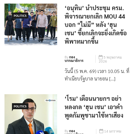
‘อนุทิน’ นำประชุม ครม.
พิจารณายกเลิก MOU 44
POLITICS
บอก “ไม่มี” หลัง ‘ฮุน
เซน’ ชี้ยกเลิกจะยิ่งเกิดข้อ
พิพาทมากขึ้น
By
กอง
5 พฤษภาคม
บรรณาธิการ
2026
วันนี้ (5 พ.ค. 69) เวลา 10.05 น. ที่
ทำเนียบรัฐบาล นายอน […]
‘โรม’ เตือนนายกฯ อย่า
หลงกล ‘ฮุน เซน’ เอาคำ
POLITICS
พูดกัมพูชามาใช้หาเสียง