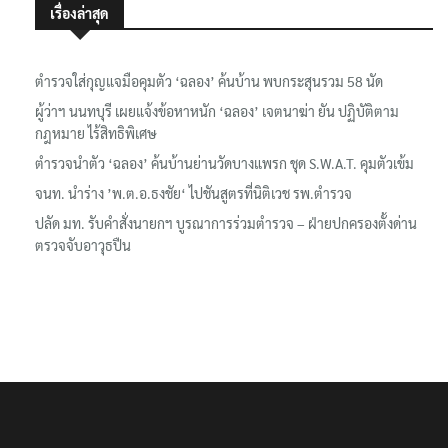
เรื่องล่าสุด
ตำรวจใส่กุญแจมือคุมตัว ‘ฉลอง’ ค้นบ้าน พบกระสุนรวม 58 นัด
ผู้ว่าฯ นนทบุรี เผยแจ้งข้อหาหนัก ‘ฉลอง’ เจตนาฆ่า ยัน ปฏิบัติตาม
กฎหมาย ไร้สิทธิพิเศษ
ตำรวจนำตัว ‘ฉลอง’ ค้นบ้านย่านวัดบางแพรก ชุด S.W.A.T. คุมตัวเข้ม
จนท. นำร่าง ’พ.ต.อ.ธงชัย‘ ไปชันสูตรที่นิติเวช รพ.ตำรวจ
ปลัด มท. รับคำสั่งนายกฯ บูรณาการร่วมตำรวจ – ฝ่ายปกครองตั้งด่าน
ตรวจจับอาวุธปืน