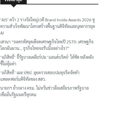
‘AIS’ คว้า 2 รางวัลใหญ่เวที Brand Inside Awards 2026 ชู
ความสำเร็จพัฒนาโครงสร้างพื้นฐานดิจิทัลและบุคลากรยุค
AI
เสวนา “ถอดรหัสจุดเดือดเศรษฐกิจไทยปี 2570: เศรษฐกิจ
โลกผันผวน… ธุรกิจไทยจะรับมืออย่างไร?”
‘อภิสิทธิ์’ จี้รัฐบาลเคลียร์ปม ‘แลนด์บริดจ์’ ให้ชัด หลังคลัง
ชี้ไม่คุ้มค่า
‘อภิสิทธิ์’ เผย ปชป. ลุยตรวจสอบปมทุจริตจัดทำ
แพลตฟอร์มดิจิทัลของ สสว.
นายกฯ ย้ำกลาง ครม. ไม่หวั่นข่าวลือเสถียรภาพรัฐบาล
เชื่อมั่นรัฐมนตรีทุกคน