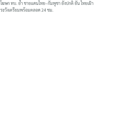
โฆษก ทบ. ย้ำ ชายแดนไทย–กัมพูชา ยังปกติ ยัน ไทยเฝ้า
ระวังเตรียมพร้อมตลอด 24 ชม.