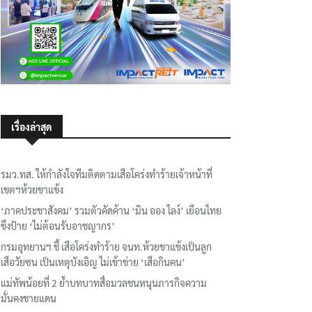
เรื่องล่าสุด
รมว.ทส. ให้กำลังใจทีมติดตามเสือโคร่งทำร้ายเจ้าหน้าที่
เขตฯห้วยขาแข้ง
‘ภาคประชาสังคม’ รวมตัวคัดค้าน ‘มิน ออง ไลง์’ เยือนไทย
ขึงป้าย ‘ไม่ต้อนรับอาชญากร’
กรมอุทยานฯ ชี้ เสือโคร่งทำร้าย จนท.ห้วยขาแข้งเป็นลูก
เสือวัยซน เป็นเหตุบังเอิญ ไม่เข้าข่าย ‘เสือกินคน’
แม่ทัพน้อยที่ 2 ย้ำบทบาทสื่อมวลชนหนุนภารกิจความ
มั่นคงชายแดน