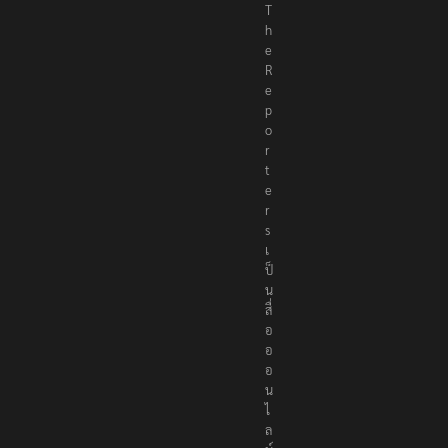
T
h
e
R
e
p
o
r
t
e
r
s
เ
ป็
น
สื่
อ
อ
อ
น
ไ
ล