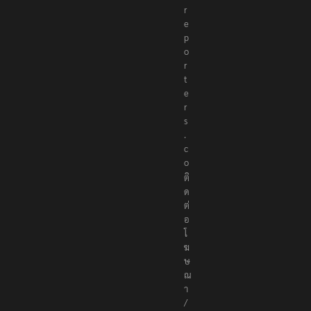
r
e
p
o
r
t
e
r
s
.
c
o
ติ
ด
ต่
อ
โ
ฆ
ษ
ณ
า
/