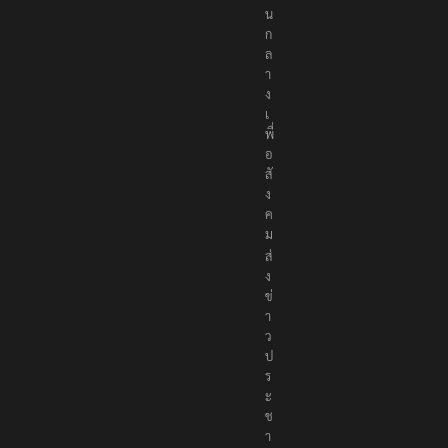
น
ก
ล
า
ง
เ
พื่
อ
สั
ง
ค
ม
ส่
ง
ข่
า
ว
ป
ร
ะ
ช
า