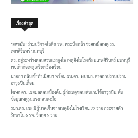
เรื่องล่าสุด
‘ยศชนัน’ ร่วมบริจาคโลหิต รพ. พระนั่งเกล้า ช่วยเหยื่อเหตุ รร.
เทพศิรินทร์ นนทบุรี
ตร. อยู่ระหว่างสอบสวนแรงจูงใจ เหตุยิงในโรงเรียนเทพศิรินทร์ นนทบุรี
พบเด็กก่อเหตุเครียดเรื่องเรียน
นายกฯ กลับเข้าทำเนียบฯ พร้อม ผบ.ตร.-ผบช.ก. คาดถกปราบปราม
อาวุธปืนเถื่อน
โฆษก ตร. เผยผลสอบเบื้องต้น ผู้ก่อเหตุชอบเล่นเกมใช้อาวุธปืน-ค้น
ข้อมูลเหตุรุนแรงก่อนลงมือ
รมว.สธ. เผย มีผู้บาดเจ็บจากเหตุยิงในโรงเรียน 22 ราย กระจายตัว
รักษาใน 6 รพ. วิกฤต 9 ราย