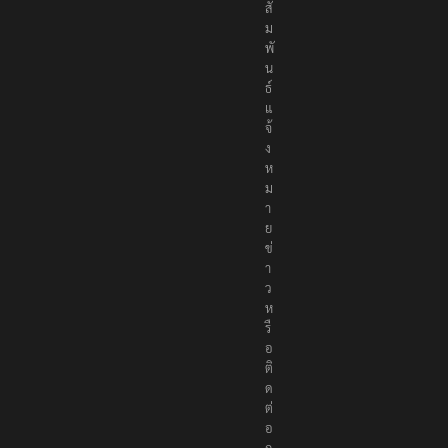
สั
ม
พั
น
ธ์
แ
จ้
ง
ห
ม
า
ย
ข่
า
ว
ห
รื
อ
ติ
ด
ต่
อ
ก