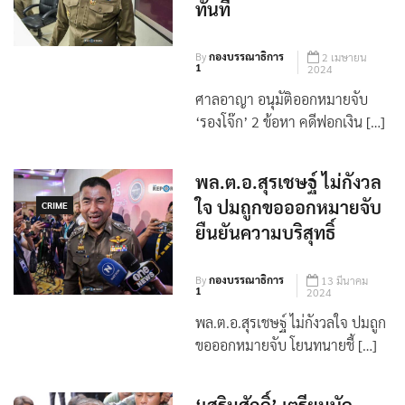
ทันที
By
กองบรรณาธิการ
2 เมษายน
1
2024
ศาลอาญา อนุมัติออกหมายจับ
‘รองโจ๊ก’ 2 ข้อหา คดีฟอกเงิน […]
พล.ต.อ.สุรเชษฐ์ ไม่กังวล
ใจ ปมถูกขอออกหมายจับ
CRIME
ยืนยันความบริสุทธิ์
By
กองบรรณาธิการ
13 มีนาคม
1
2024
พล.ต.อ.สุรเชษฐ์ ไม่กังวลใจ ปมถูก
ขอออกหมายจับ โยนทนายชี้ […]