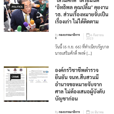
‘เสริมศักดิ์’ เตรียมนัด
‘อิทธิพล คุณปลื้ม’ คุยงาน
POLITICS
วธ. ส่วนเรื่องหมายจับเป็น
เรื่องเก่า ไม่ได้ติดตาม
By
กองบรรณาธิการ
6 กันยายน
1
2023
วันนี้ (6 ก.ย. 66) ที่ทำเนียบรัฐบาล
นายเสริมศักดิ์ พงษ์ […]
องค์กรวิชาชีพตำรวจ
ยืนยัน จนท.สืบสวนมี
CRIME
อำนาจขอหมายจับจาก
ศาล ไม่ต้องเสนอผู้บังคับ
บัญชาก่อน
By
กองบรรณาธิการ
16 มีนาคม