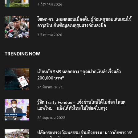
7 สิงหาคม 2026
โฆษก ตร. เผยผลสอบเบื้องต้น ผู้ก่อเหตุชอบเล่นเกมใช้
อาวุธปืน-ค้นข้อมูลเหตุรุนแรงก่อนลงมือ
7 สิงหาคม 2026
TRENDING NOW
เตือนภัย SMS หลอกลวง “คุณฝากเงินสำเร็จแล้ว
200,000 บาท”
24 มีนาคม 2021
รู้จัก Traffy Fondue – แจ้งผ่านไลน์ได้ไม่ต้อง โหลด
แอพใหม่ – แจ้งได้ทั่วไทย ไม่ใช่แค่ในกรุง
25 มิถุนายน 2022
ปลัดกระทรวงวัฒนธรรม ร่วมกิจกรรม ‘นาวาภิกขาจาร’