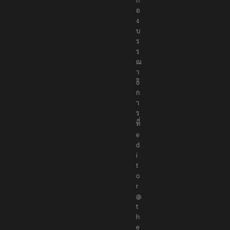
อ
ง
บ
ร
ร
ณ
า
ธิ
ก
า
ร
ที่
e
d
i
t
o
r
@
t
h
e