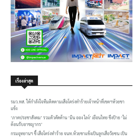
เรื่องล่าสุด
รมว.ทส. ให้กำลังใจทีมติดตามเสือโคร่งทำร้ายเจ้าหน้าที่เขตฯห้วยขา
แข้ง
‘ภาคประชาสังคม’ รวมตัวคัดค้าน ‘มิน ออง ไลง์’ เยือนไทย ขึงป้าย ‘ไม่
ต้อนรับอาชญากร’
กรมอุทยานฯ ชี้ เสือโคร่งทำร้าย จนท.ห้วยขาแข้งเป็นลูกเสือวัยซน เป็น