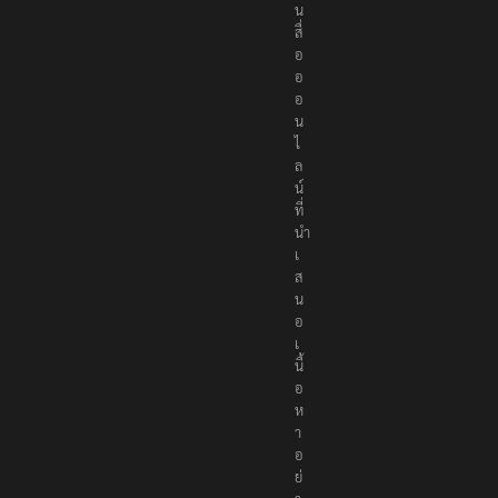
น
สื่
อ
อ
อ
น
ไ
ล
น์
ที่
นำ
เ
ส
น
อ
เ
นื้
อ
ห
า
อ
ย่