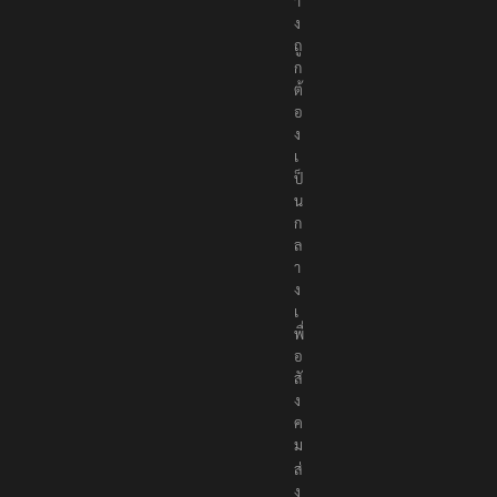
า
ง
ถู
ก
ต้
อ
ง
เ
ป็
น
ก
ล
า
ง
เ
พื่
อ
สั
ง
ค
ม
ส่
ง