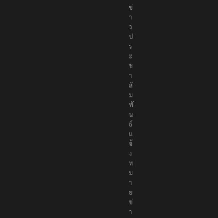
ข่
า
ว
ป
ร
ะ
ช
า
สั
ม
พั
น
ธ์
แ
จ้
ง
ห
ม
า
ย
ข่
า