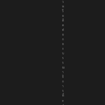
ว
ห
รื
อ
ติ
ด
ต่
อ
ก
อ
ง
บ
ร
ร
ณ
า
ธิ
ก
า
ร
ที่
e