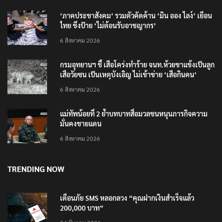
‘ภาคประชาสังคม’ รวมตัวคัดค้าน ‘มิน ออง ไลง์’ เยือน
ไทย ขึงป้าย ‘ไม่ต้อนรับอาชญากร’
6 สิงหาคม 2026
กรมอุทยานฯ ชี้ เสือโคร่งทำร้าย จนท.ห้วยขาแข้งเป็นลูก
เสือวัยซน เป็นเหตุบังเอิญ ไม่เข้าข่าย ‘เสือกินคน’
6 สิงหาคม 2026
แม่ทัพน้อยที่ 2 ย้ำบทบาทสื่อมวลชนหนุนภารกิจความ
มั่นคงชายแดน
6 สิงหาคม 2026
TRENDING NOW
เตือนภัย SMS หลอกลวง “คุณฝากเงินสำเร็จแล้ว
200,000 บาท”