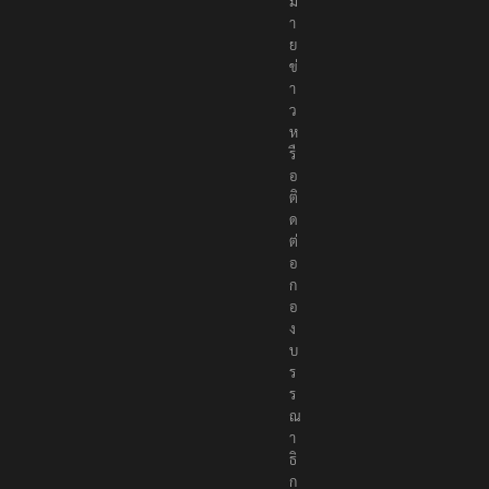
ข่
า
ว
ห
รื
อ
ติ
ด
ต่
อ
ก
อ
ง
บ
ร
ร
ณ
า
ธิ
ก
า
ร