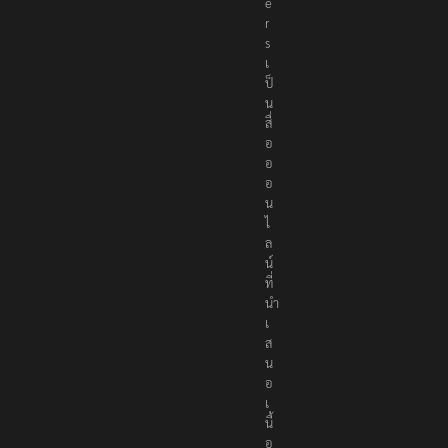
เ
ป็
น
สื่
อ
อ
อ
น
ไ
ล
น์
ที่
นำ
เ
ส
น
อ
เ
นื้
อ
ห
า