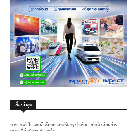
เรื่องล่าสุด
นายกฯ เสียใจ เหตุนักเรียนก่อเหตุใช้อาวุธปืนยิงภายในโรงเรียนย่าน
นนทบุรี สั่งเร่งช่วยผู้บาดเจ็บ
เตือนไวก่อนน้ำมา! สิงห์อาสา ลุยติดตั้ง ‘FloodBoy’ 10 จุด