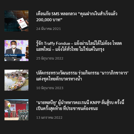
เตือนภัย SMS หลอกลวง “คุณฝากเงินสำเร็จแล้ว
200,000 บาท”
24 มีนาคม 2021
รู้จัก Traffy Fondue – แจ้งผ่านไลน์ได้ไม่ต้อง โหลด
แอพใหม่ – แจ้งได้ทั่วไทย ไม่ใช่แค่ในกรุง
25 มิถุนายน 2022
ปลัดกระทรวงวัฒนธรรม ร่วมกิจกรรม ‘นาวาภิกขาจาร’
แต่งชุดไทยตักบาตรทางน้ำ
10 มิถุนายน 2023
‘นายพลบีทู’ ผู้นำทหารคะเรนนี KNPP ลั่นสู้รบ ครั้งนี้
เป็นครั้งสุดท้าย ที่ประชาชนต้องชนะ
13 มกราคม 2022
CATEGORIES