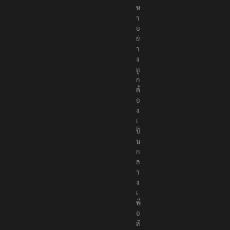
อ
ย่
า
ง
ถู
ก
ต้
อ
ง
เ
ป็
น
ก
ล
า
ง
เ
พื่
อ
สั
ง
ค