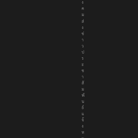
ม
ส่
ง
ข่
า
ว
ป
ร
ะ
ช
า
สั
ม
พั
น
ธ์
แ
จ้
ง
ห
ม
า
ย