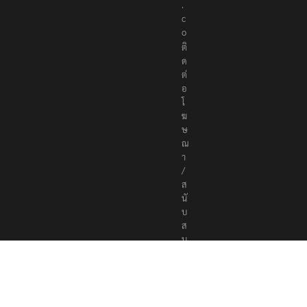
o
ติ
ด
ต่
อ
โ
ฆ
ษ
ณ
า
/
ส
นั
บ
ส
นุ
น
a
d
v
e
r
t