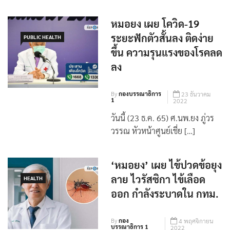
หมอยง เผย โควิด-19
ระยะฟักตัวสั้นลง ติดง่าย
PUBLIC HEALTH
ขึ้น ความรุนแรงของโรคลด
ลง
By
กองบรรณาธิการ
23 ธันวาคม
1
2022
วันนี้ (23 ธ.ค. 65) ศ.นพ.ยง ภู่วร
วรรณ หัวหน้าศูนย์เชี่ย […]
‘หมอยง’ เผย ไข้ปวดข้อยุง
ลาย ไวรัสซิกา ไข้เลือด
HEALTH
ออก กำลังระบาดใน กทม.
By
กอง
4 พฤศจิกายน
บรรณาธิการ 1
2022
ศ.นพ.ยง ภู่วรวรรณ หัวหน้าศูนย์