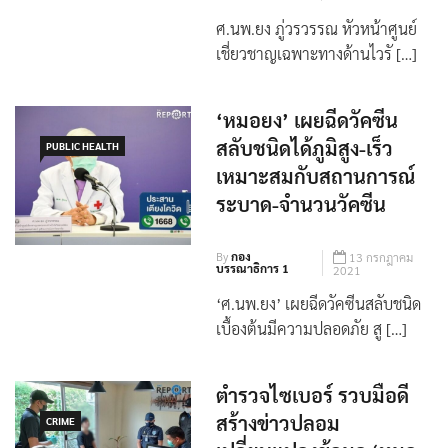
เชี่ยวชาญเฉพาะทางด้านไวรั […]
‘หมอยง’ เผยฉีดวัคซีน
สลับชนิดได้ภูมิสูง-เร็ว
PUBLIC HEALTH
เหมาะสมกับสถานการณ์
ระบาด-จำนวนวัคซีน
By
กอง
13 กรกฎาคม
บรรณาธิการ 1
2021
‘ศ.นพ.ยง’ เผยฉีดวัคซีนสลับชนิด
เบื้องต้นมีความปลอดภัย สู […]
ตำรวจไซเบอร์ รวบมือดี
สร้างข่าวปลอม
CRIME
เปลี่ยนแปลงข้อมูล ‘หมอ
ยง’ ในเว็บวีกิพีเดีย