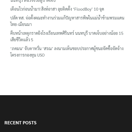
ปลัด ทส. จ่อตั้งคณะทำงานร่วมแก้ปัญหาสารพิษในแม่น้ำข้ามพรมแดน
ไทย-เมียนมา
คืบหน้าเหตุกราดยิงโรงเรียนเทพศิรินทร์ นนทบุรี บาดเจ็บอย่างน้อย 15
เสียชีวิตแล้ว 5
‘ภคมน’ จับตาหวั่น ‘สรณ’ ลงนามเห็นชอบประกาศผู้ชนะจัดซื้อจัดจ้าง
โครงการกองทุน USO
RECENT POSTS
นายกฯ เสียใจ เหตุนักเรียนก่อเหตุใช้อาวุธปืนยิงภายใน