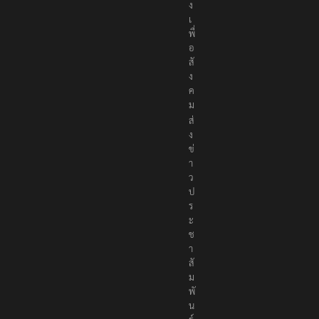
า
ง
เ
พื่
อ
สั
ง
ค
ม
ส่
ง
ข่
า
ว
ป
ร
ะ
ช
า
สั
ม
พั