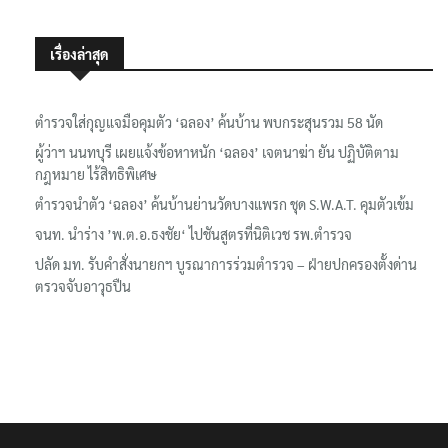
เรื่องล่าสุด
ตำรวจใส่กุญแจมือคุมตัว ‘ฉลอง’ ค้นบ้าน พบกระสุนรวม 58 นัด
ผู้ว่าฯ นนทบุรี เผยแจ้งข้อหาหนัก ‘ฉลอง’ เจตนาฆ่า ยัน ปฏิบัติตาม
กฎหมาย ไร้สิทธิพิเศษ
ตำรวจนำตัว ‘ฉลอง’ ค้นบ้านย่านวัดบางแพรก ชุด S.W.A.T. คุมตัวเข้ม
จนท. นำร่าง ’พ.ต.อ.ธงชัย‘ ไปชันสูตรที่นิติเวช รพ.ตำรวจ
ปลัด มท. รับคำสั่งนายกฯ บูรณาการร่วมตำรวจ – ฝ่ายปกครองตั้งด่าน
ตรวจจับอาวุธปืน