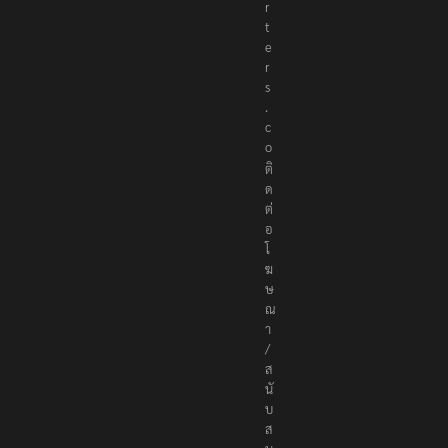
o
r
t
e
r
s
.
c
o
ติ
ด
ต่
อ
โ
ฆ
ษ
ณ
า
/
ส
นั
บ