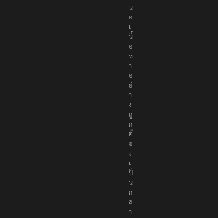
ส
น
อ
เ
นื้
อ
ห
า
อ
ย่
า
ง
ถู
ก
ต้
อ
ง
เ
ป็
น
ก
ล