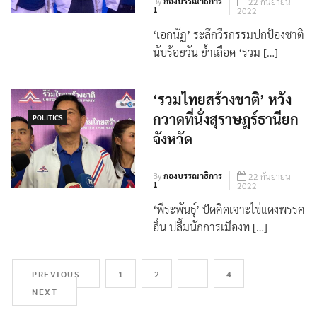
By
กองบรรณาธิการ
22 กันยายน
1
2022
‘เอกนัฏ’ ระลึกวีรกรรมปกป้องชาติ
นับร้อยวัน ย้ำเลือด ‘รวม […]
‘รวมไทยสร้างชาติ’ หวัง
กวาดที่นั่งสุราษฎร์ธานียก
POLITICS
จังหวัด
By
กองบรรณาธิการ
22 กันยายน
1
2022
‘พีระพันธุ์’ ปัดคิดเจาะไข่แดงพรรค
อื่น ปลื้มนักการเมืองท […]
PREVIOUS
1
2
3
4
NEXT