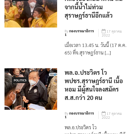
คลองป้องกันน้ำท่วม ลั่น
POLITICS
จากนี้น้ำไม่ท่วม
สุราษฎร์ธานีอีกแล้ว
By
กองบรรณาธิการ
17 ตุลาคม
1
2022
เมื่อเวลา 13.45 น. วันนี้ (17 ต.ค.
65) ที่จ.สุราษฎร์ธาน […]
พล.อ.ประวิตร โว
พปชร.สุราษฎร์ธานี เนื้อ
POLITICS
หอม มีผู้สนใจลงสมัคร
ส.ส.กว่า 20 คน
By
กองบรรณาธิการ
17 ตุลาคม
1
2022
พล.อ.ประวิตร โว