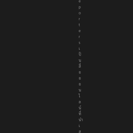
R
e
p
o
r
t
e
r
s
เ
ป็
น
สื่
อ
อ
อ
น
ไ
ล
น์
ที่
นำ
เ