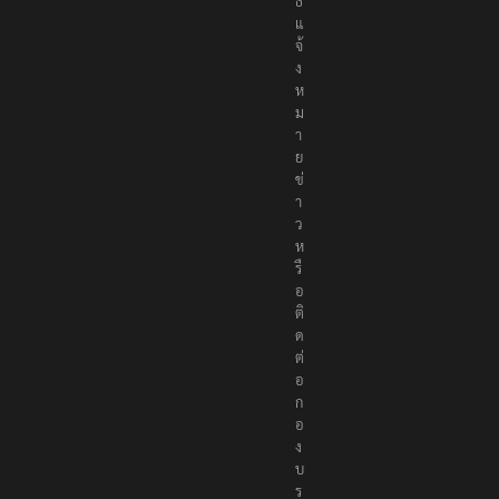
น
ธ์
แ
จ้
ง
ห
ม
า
ย
ข่
า
ว
ห
รื
อ
ติ
ด
ต่
อ
ก
อ
ง
บ