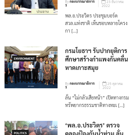
By
กองบรรณาธิการ
23 ธันวาคม
1
2022
พล.อ.ประวิตร ประชุมบอร์ด
สวล.แห่งชาติ เห็นชอบหลายโครง
กา […]
กรมโยธาฯ รับปากยุติการ
ศึกษาสร้างกำแพงกันคลื่น
ENVIRONMENT
หาดเกาะสมุย
By
กองบรรณาธิการ
25 ตุลาคม
1
2022
ลั่น “ไม่กลัวเสียหน้า” เปิดทางกรม
ทรัพยากรธรรมชาติทางทะเ […]
‘พล.อ.ประวิตร’ ตรวจ