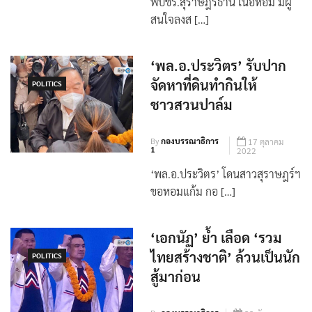
พปชร.สุราษฎร์ธานี เนื้อหอม มีผู้
สนใจลงส […]
‘พล.อ.ประวิตร’ รับปาก
จัดหาที่ดินทำกินให้
POLITICS
ชาวสวนปาล์ม
By
กองบรรณาธิการ
17 ตุลาคม
1
2022
‘พล.อ.ประวิตร’ โดนสาวสุราษฎร์ฯ
ขอหอมแก้ม กอ […]
‘เอกนัฏ’ ย้ำ เลือด ‘รวม
ไทยสร้างชาติ’ ล้วนเป็นนัก
POLITICS
สู้มาก่อน