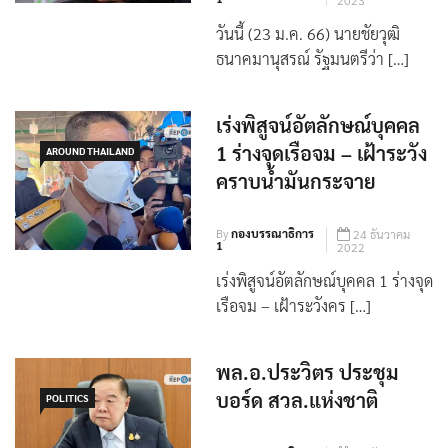
By
กองบรรณาธิการ
23 มกราคม
1
2023
วันนี้ (23 ม.ค. 66) นายชัยวุฒิ
ธนาคมานุสรณ์ รัฐมนตรีว่า […]
เร่งพิสูจน์อัตลักษณ์บุคคล
1 ร่างจุดเรือจม – เฝ้าระวัง
AROUND THAILAND
คราบน้ำมันกระจาย
By
กองบรรณาธิการ
24 ธันวาคม
1
2022
เร่งพิสูจน์อัตลักษณ์บุคคล 1 ร่างจุด
เรือจม – เฝ้าระวังคร […]
พล.อ.ประวิตร ประชุม
บอร์ด สวล.แห่งชาติ
POLITICS