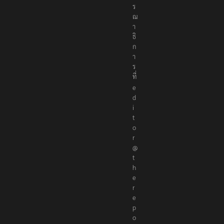
ร
ร
ณ
า
ธิ
ก
า
ร
ที่
e
d
i
t
o
r
@
t
h
e
r
e
p