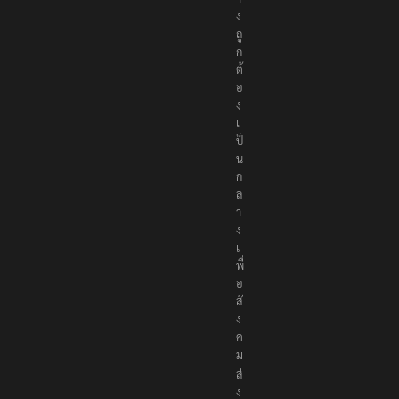
ง
ถู
ก
ต้
อ
ง
เ
ป็
น
ก
ล
า
ง
เ
พื่
อ
สั
ง
ค
ม
ส่
ง