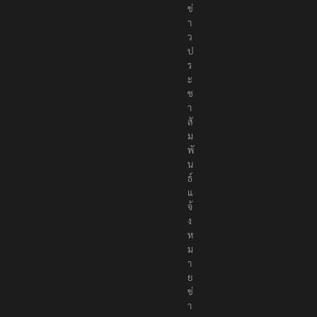
ข่
า
ว
ป
ร
ะ
ช
า
สั
ม
พั
น
ธ์
แ
จ้
ง
ห
ม
า
ย
ข่
า