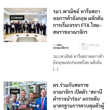
รมว.พาณิชย์ หารือสภา
หอการค้าอังกฤษ ผลักดัน
ECONOMY
การเริ่มเจรจา FTA ไทย–
สหราชอาณาจักร
By
กอง
23 สิงหาคม
บรรณาธิการ
2025
รมว.พาณิชย์ หารือสภาหอการค้า
อังกฤษแห่งประเทศไทย ผลักดัน
[…]
ตร.ร่วมกับสหราช
อาณาจักร เปิดตัว ‘สถานี
CRIME
ตำรวจนำร่อง’ ยกระดับ
มาตรฐานการควบคุมตัวผู้