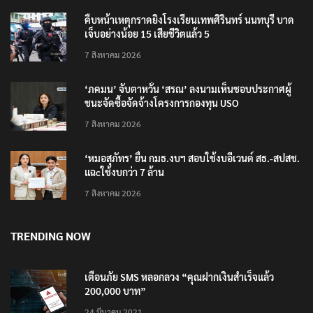
คืบหน้าเหตุกราดยิงโรงเรียนเทพศิรินทร์ นนทบุรี บาด
เจ็บอย่างน้อย 15 เสียชีวิตแล้ว 5
7 สิงหาคม 2026
‘ภคมน’ จับตาหวั่น ‘สรณ’ ลงนามเห็นชอบประกาศผู้
ชนะจัดซื้อจัดจ้างโครงการกองทุน USO
7 สิงหาคม 2026
‘หมอสุภัทร’ ยื่น กมธ.งบฯ สอบใช้งบอีเวนต์ สธ.-สปสช.
แฉcใช้งบกว่า 7 ล้าน
7 สิงหาคม 2026
TRENDING NOW
เตือนภัย SMS หลอกลวง “คุณฝากเงินสำเร็จแล้ว
200,000 บาท”
24 มีนาคม 2021