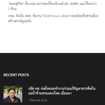
‘หมอสุภัทร’ ยื่น กมธ.งบฯ สอบใช้งบอีเวนต์ สธ.-สปสช. แฉcใช้งบกว่า
7 ล้าน
กทม. จับมือ อพท. จัดงาน TCCN Forum 2026 รวมพลังเครือข่ายเมือง
สร้างสรรค์ยูเนสโก
RECENT POSTS
ปลัด ทส. จ่อตั้งคณะทำงานร่วมแก้ปัญหาสารพิษใน
แม่น้ำข้ามพรมแดนไทย-เมียนมา
7 สิงหาคม 2026