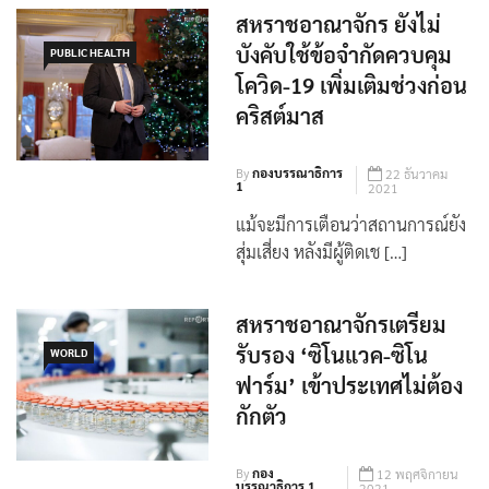
สหราชอาณาจักร ยังไม่
บังคับใช้ข้อจำกัดควบคุม
PUBLIC HEALTH
โควิด-19 เพิ่มเติมช่วงก่อน
คริสต์มาส
By
กองบรรณาธิการ
22 ธันวาคม
1
2021
แม้จะมีการเตือนว่าสถานการณ์ยัง
สุ่มเสี่ยง หลังมีผู้ติดเช […]
สหราชอาณาจักรเตรียม
รับรอง ‘ซิโนแวค-ซิโน
WORLD
ฟาร์ม’ เข้าประเทศไม่ต้อง
กักตัว
By
กอง
12 พฤศจิกายน
บรรณาธิการ 1
2021