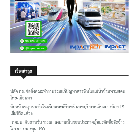
เรื่องล่าสุด
ปลัด ทส. จ่อตั้งคณะทำงานร่วมแก้ปัญหาสารพิษในแม่น้ำข้ามพรมแดน
ไทย-เมียนมา
คืบหน้าเหตุกราดยิงโรงเรียนเทพศิรินทร์ นนทบุรี บาดเจ็บอย่างน้อย 15
เสียชีวิตแล้ว 5
‘ภคมน’ จับตาหวั่น ‘สรณ’ ลงนามเห็นชอบประกาศผู้ชนะจัดซื้อจัดจ้าง
โครงการกองทุน USO