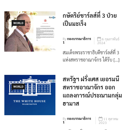
กษัตริย์ชาร์ลส์ที่ 3 ป่วย
เป็นมะเร็ง
WORLD
By
กองบรรณาธิการ
6 กุมภาพันธ์
1
2024
สมเด็จพระราชาธิบดีชาร์ลส์ที่ 3
แห่งสหราชอาณาจักร ได้รับ […]
สหรัฐฯ ฝรั่งเศส เยอรมนี
สหราชอาณาจักร ออก
WORLD
แถลงการณ์ประณามกลุ่ม
ฮามาส
By
กองบรรณาธิการ
11 ตุลาคม
1
2023