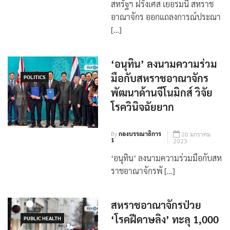
สหรัฐฯ ฝรั่งเศส เยอรมนี สหราช
อาณาจักร ออกแถลงการณ์ประณา
[…]
‘อนุทิน’ ลงนามความร่วม
มือกับสหราชอาณาจักร
POLITICS
พัฒนาด้านจีโนมิกส์ วิจัย
โรควินิจฉัยยาก
By
กองบรรณาธิการ
20 มกราคม
1
2023
‘อนุทิน’ ลงนามความร่วมมือกับสห
ราชอาณาจักรพั […]
สหราชอาณาจักรป่วย
‘โรคฝีดาษลิง’ ทะลุ 1,000
PUBLIC HEALTH