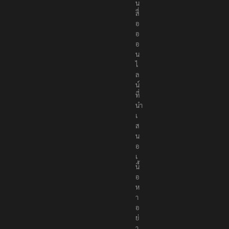
น
สื่
อ
อ
อ
น
ไ
ล
น์
ที่
นำ
เ
ส
น
อ
เ
นื้
อ
ห
า
อ
ย่
า