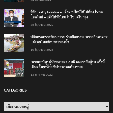
รู้จัก Traffy Fondue – แจ้งผ่านไลน์ได้ไม่ต้อง โหลด
แอพใหม่ – แจ้งได้ทั่วไทย ไม่ใช่แค่ในกรุง
25 มิถุนายน 2022
ปลัดกระทรวงวัฒนธรรม ร่วมกิจกรรม ‘นาวาภิกขาจาร’
แต่งชุดไทยตักบาตรทางน้ำ
10 มิถุนายน 2023
‘นายพลบีทู’ ผู้นำทหารคะเรนนี KNPP ลั่นสู้รบ ครั้งนี้
เป็นครั้งสุดท้าย ที่ประชาชนต้องชนะ
13 มกราคม 2022
CATEGORIES
Categories