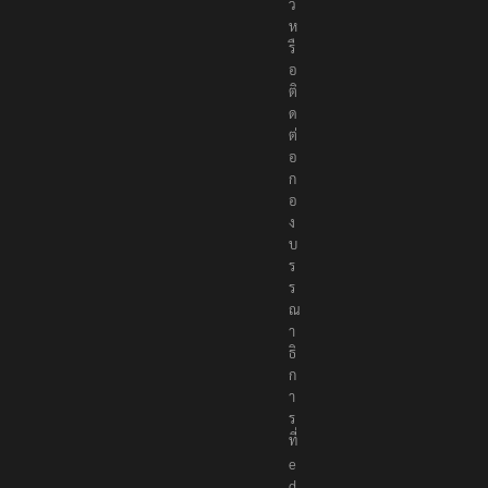
ว
ห
รื
อ
ติ
ด
ต่
อ
ก
อ
ง
บ
ร
ร
ณ
า
ธิ
ก
า
ร
ที่
e
d