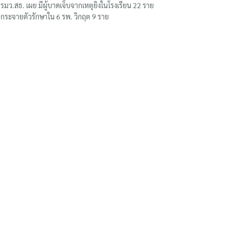
รมว.สธ. เผย มีผู้บาดเจ็บจากเหตุยิงในโรงเรียน 22 ราย
กระจายตัวรักษาใน 6 รพ. วิกฤต 9 ราย