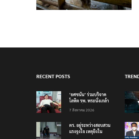
RECENT POSTS
TREN
‘ยศชนัน’ ร่วมบริจาค
โลหิต รพ. พระนั่งเกล้า
ช่วยเหยื่อเหตุ รร.
7 สิงหาคม 2026
เทพศิรินทร์ นนทบุรี
ตร. อยู่ระหว่างสอบสวน
แรงจูงใจ เหตุยิงใน
โรงเรียนเทพศิรินทร์