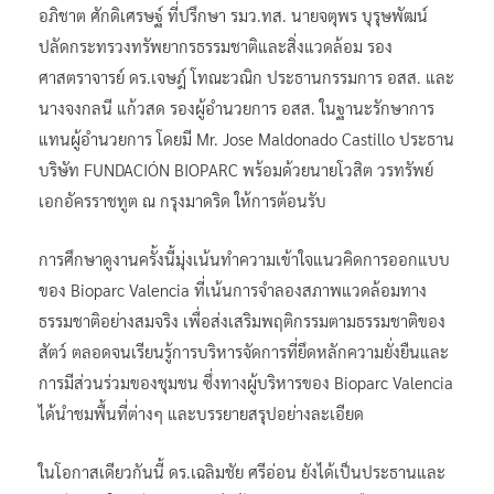
อภิชาต ศักดิเศรษฐ์ ที่ปรึกษา รมว.ทส. นายจตุพร บุรุษพัฒน์
ปลัดกระทรวงทรัพยากรธรรมชาติและสิ่งแวดล้อม รอง
ศาสตราจารย์ ดร.เจษฎ์ โทณะวณิก ประธานกรรมการ อสส. และ
นางจงกลนี แก้วสด รองผู้อำนวยการ อสส. ในฐานะรักษาการ
แทนผู้อำนวยการ โดยมี Mr. Jose Maldonado Castillo ประธาน
บริษัท FUNDACIÓN BIOPARC พร้อมด้วยนายโวสิต วรทรัพย์
เอกอัครราชทูต ณ กรุงมาดริด ให้การต้อนรับ
การศึกษาดูงานครั้งนี้มุ่งเน้นทำความเข้าใจแนวคิดการออกแบบ
ของ Bioparc Valencia ที่เน้นการจำลองสภาพแวดล้อมทาง
ธรรมชาติอย่างสมจริง เพื่อส่งเสริมพฤติกรรมตามธรรมชาติของ
สัตว์ ตลอดจนเรียนรู้การบริหารจัดการที่ยึดหลักความยั่งยืนและ
การมีส่วนร่วมของชุมชน ซึ่งทางผู้บริหารของ Bioparc Valencia
ได้นำชมพื้นที่ต่างๆ และบรรยายสรุปอย่างละเอียด
ในโอกาสเดียวกันนี้ ดร.เฉลิมชัย ศรีอ่อน ยังได้เป็นประธานและ