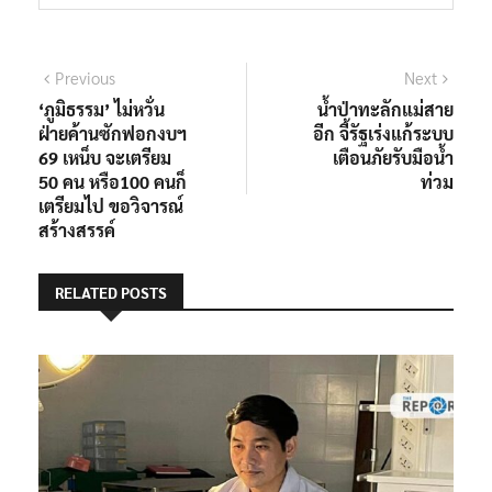
แนะแนว
Previous
Next
Previous
Next
post:
post:
‘ภูมิธรรม’ ไม่หวั่น
น้ำป่าทะลักแม่สาย
เรื่อง
ฝ่ายค้านซักฟอกงบฯ
อีก จี้รัฐเร่งแก้ระบบ
69 เหน็บ จะเตรียม
เตือนภัยรับมือน้ำ
50 คน หรือ100 คนก็
ท่วม
เตรียมไป ขอวิจารณ์
สร้างสรรค์
RELATED POSTS