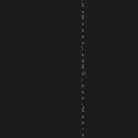
ป็
น
สื่
อ
อ
อ
น
ไ
ล
น์
ที่
นำ
เ
ส
น
อ
เ
นื้
อ
ห
า
อ