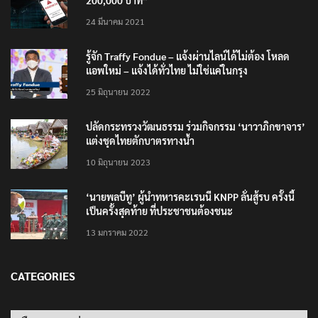
200,000 บาท”
24 มีนาคม 2021
รู้จัก Traffy Fondue – แจ้งผ่านไลน์ได้ไม่ต้อง โหลด
แอพใหม่ – แจ้งได้ทั่วไทย ไม่ใช่แค่ในกรุง
25 มิถุนายน 2022
ปลัดกระทรวงวัฒนธรรม ร่วมกิจกรรม ‘นาวาภิกขาจาร’
แต่งชุดไทยตักบาตรทางน้ำ
10 มิถุนายน 2023
‘นายพลบีทู’ ผู้นำทหารคะเรนนี KNPP ลั่นสู้รบ ครั้งนี้
เป็นครั้งสุดท้าย ที่ประชาชนต้องชนะ
13 มกราคม 2022
CATEGORIES