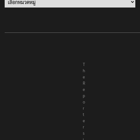
Categories
T
h
e
R
e
p
o
r
t
e
r
s
เ