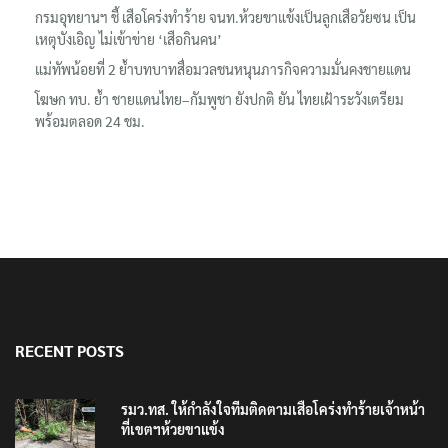
กรมอุทยานฯ ชี้ เสือโคร่งทำร้าย จนท.ห้วยขาแข้งเป็นลูกเสือวัยซน เป็น
เหตุบังเอิญ ไม่เข้าข่าย ‘เสือกินคน’
แม่ทัพน้อยที่ 2 ย้ำบทบาทสื่อมวลชนหนุนภารกิจความมั่นคงชายแดน
โฆษก ทบ. ย้ำ ชายแดนไทย–กัมพูชา ยังปกติ ยัน ไทยเฝ้าระวังเตรียม
พร้อมตลอด 24 ชม.
RECENT POSTS
รมว.ทส. ให้กำลังใจทีมติดตามเสือโคร่งทำร้ายเจ้าหน้า
ที่เขตฯห้วยขาแข้ง