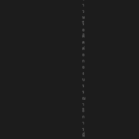
า
ว
ห
รื
อ
ติ
ด
ต่
อ
ก
อ
ง
บ
ร
ร
ณ
า
ธิ
ก
า
ร
ที่