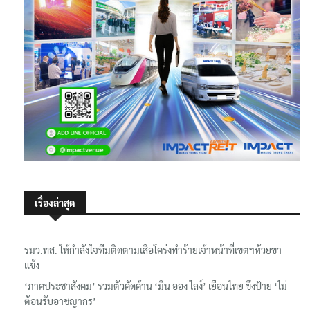
เรื่องล่าสุด
รมว.ทส. ให้กำลังใจทีมติดตามเสือโคร่งทำร้ายเจ้าหน้าที่เขตฯห้วยขา
แข้ง
‘ภาคประชาสังคม’ รวมตัวคัดค้าน ‘มิน ออง ไลง์’ เยือนไทย ขึงป้าย ‘ไม่
ต้อนรับอาชญากร’