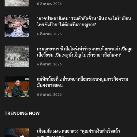
6 สิงหาคม 2026
‘ภาคประชาสังคม’ รวมตัวคัดค้าน ‘มิน ออง ไลง์’ เยือน
ไทย ขึงป้าย ‘ไม่ต้อนรับอาชญากร’
6 สิงหาคม 2026
กรมอุทยานฯ ชี้ เสือโคร่งทำร้าย จนท.ห้วยขาแข้งเป็นลูก
เสือวัยซน เป็นเหตุบังเอิญ ไม่เข้าข่าย ‘เสือกินคน’
6 สิงหาคม 2026
แม่ทัพน้อยที่ 2 ย้ำบทบาทสื่อมวลชนหนุนภารกิจความ
มั่นคงชายแดน
6 สิงหาคม 2026
TRENDING NOW
เตือนภัย SMS หลอกลวง “คุณฝากเงินสำเร็จแล้ว