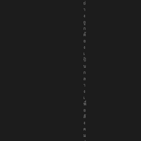
ย่
า
ง
ถู
ก
ต้
อ
ง
เ
ป็
น
ก
ล
า
ง
เ
พื่
อ
สั
ง
ค
ม