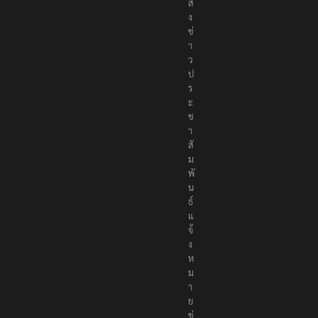
ส่
ง
ข่
า
ว
ป
ร
ะ
ช
า
สั
ม
พั
น
ธ์
แ
จ้
ง
ห
ม
า
ย
ข่