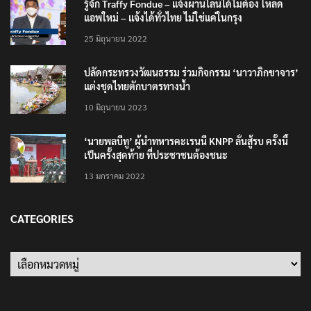
รู้จัก Traffy Fondue – แจ้งผ่านไลน์ได้ไม่ต้อง โหลด
แอพใหม่ – แจ้งได้ทั่วไทย ไม่ใช่แค่ในกรุง
25 มิถุนายน 2022
ปลัดกระทรวงวัฒนธรรม ร่วมกิจกรรม ‘นาวาภิกขาจาร’
แต่งชุดไทยตักบาตรทางน้ำ
10 มิถุนายน 2023
‘นายพลบีทู’ ผู้นำทหารคะเรนนี KNPP ลั่นสู้รบ ครั้งนี้
เป็นครั้งสุดท้าย ที่ประชาชนต้องชนะ
13 มกราคม 2022
CATEGORIES
Categories