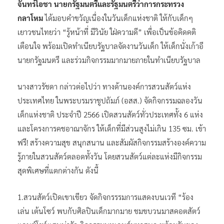
จันทร์โอชา นายกรัฐมนตรีและรัฐมนตรีว่าการกระทรวง
กลาโหม
ได้มอบคำขวัญเนื่องในวันเด็กแห่งชาติ ให้กับเด็กๆ
เยาวชนไทยว่า “รู้หน้าที่ มีวินัย ใฝ่ความดี” เพื่อเป็นข้อคิดคติ
เตือนใจ พร้อมเปิดทำเนียบรัฐบาลจัดงานวันเด็ก ให้เด็กนั่งเก้าอี
นายกรัฐมนตรี และร่วมกิจกรรมมากมายภายในทำเนียบรัฐบาล
นางสาวรัชดา กล่าวต่อไปว่า ทางด้านองค์การสวนสัตว์แห่ง
ประเทศไทย ในพระบรมราชูปถัมภ์ (อสส.) จัดกิจกรรมฉลองวัน
เด็กแห่งชาติ ประจำปี 2566 เปิดสวนสัตว์ทั่วประเทศทั้ง 6 แห่ง
และโครงการคชอาณาจักร ให้เด็กที่มีส่วนสูงไม่เกิน 135 ซม. เข้า
ฟรี! สร้างความสุข สนุกสนาน และสัมผัสกิจกรรมสร้างองค์ความ
รู้ภายในสวนสัตว์ตลอดทั้งวัน โดยสวนสัตว์แต่ละแห่งมีกิจกรรม
สุดพิเศษที่แตกต่างกัน ดังนี้
1.สวนสัตว์เปิดเขาเขียว จัดกิจกรรรมการแสดงบนเวที “ร้อง
เล่น เต้นโซว์ พบกับศิลปินเด็กมากมาย ชมขบวนมาสคอตสัตว์