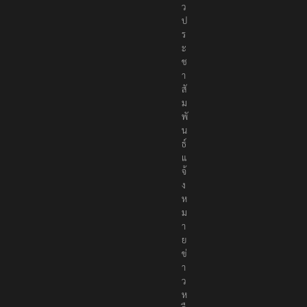
ว
ป
ร
ะ
ช
า
สั
ม
พั
น
ธ์
แ
จ้
ง
ห
ม
า
ย
ข่
า
ว
ห