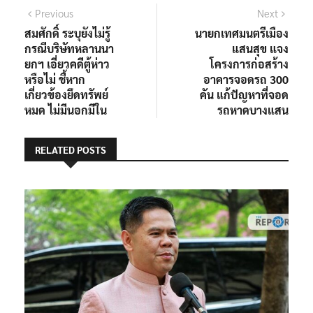
แนะแนว
Previous
Next
Previous
Next
post:
post:
สมศักดิ์ ระบุยังไม่รู้
นายกเทศมนตรีเมือง
เรื่อง
กรณีบริษัทหลานนา
แสนสุข แจง
ยกฯ เอี่ยวคดีตู้ห่าว
โครงการก่อสร้าง
หรือไม่ ชี้หาก
อาคารจอดรถ 300
เกี่ยวข้องยึดทรัพย์
คัน แก้ปัญหาที่จอด
หมด ไม่มีนอกมีใน
รถหาดบางแสน
RELATED POSTS