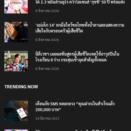
ได้ 2.3 หมื่นล้านยูโร คว้าไลเซนส์ ‘กุชชี่’ 50 ปี พร้อมส่ง
4 แบรนด์ใหม่บุกตลาดไทย
8 สิงหาคม 2026
‘แม่เด็ก 14’ ยกมือไหว้ขอโทษทั้งน้ำตาและแสดงความ
เสียใจกับครอบครัวผู้เสียชีวิต
8 สิงหาคม 2026
นิติเวชฯ เผยผลชันสูตรผู้เสียชีวิตเหตุใช้อาวุธปืนใน
โรงเรียน 8 ร่าง กระสุนเข้าจุดสำคัญทั้งหมด
8 สิงหาคม 2026
TRENDING NOW
เตือนภัย SMS หลอกลวง “คุณฝากเงินสำเร็จแล้ว
200,000 บาท”
24 มีนาคม 2021