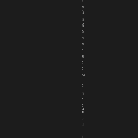
รื
อ
ติ
ด
ต่
อ
ก
อ
ง
บ
ร
ร
ณ
า
ธิ
ก
า
ร
ที่
e
d
i
t