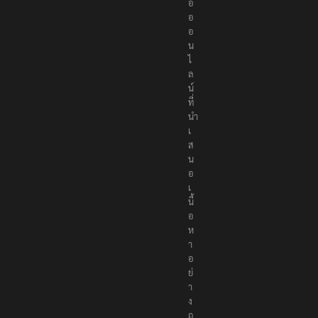
อ
อ
อ
น
ไ
ล
น์
ที่
นำ
เ
ส
น
อ
เ
นื้
อ
ห
า
อ
ย่
า
ง
ถู