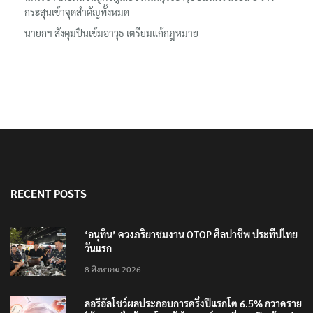
กระสุนเข้าจุดสำคัญทั้งหมด
นายกฯ สั่งคุมปืนเข้มอาวุธ เตรียมแก้กฎหมาย
RECENT POSTS
‘อนุทิน’ ควงภริยาชมงาน OTOP ศิลปาชีพ ประทีปไทย
วันแรก
8 สิงหาคม 2026
ลอรีอัลโชว์ผลประกอบการครึ่งปีแรกโต 6.5% กวาดราย