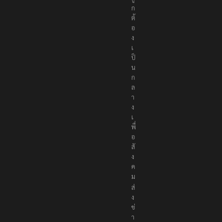
ก
ต้
อ
ง
เ
ป็
น
ก
ล
า
ง
เ
พื่
อ
สั
ง
ค
ม
ส่
ง
ข่
า