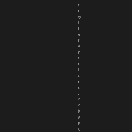
o
r
@
t
h
e
r
e
p
o
r
t
e
r
s
.
c
o
ติ
ด
ต่
อ