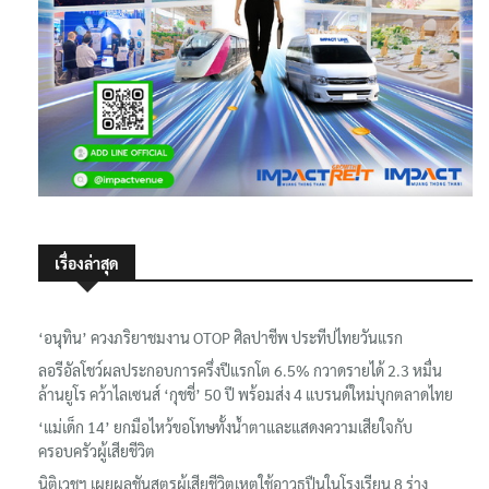
เรื่องล่าสุด
‘อนุทิน’ ควงภริยาชมงาน OTOP ศิลปาชีพ ประทีปไทยวันแรก
ลอรีอัลโชว์ผลประกอบการครึ่งปีแรกโต 6.5% กวาดรายได้ 2.3 หมื่น
ล้านยูโร คว้าไลเซนส์ ‘กุชชี่’ 50 ปี พร้อมส่ง 4 แบรนด์ใหม่บุกตลาดไทย
‘แม่เด็ก 14’ ยกมือไหว้ขอโทษทั้งน้ำตาและแสดงความเสียใจกับ
ครอบครัวผู้เสียชีวิต
นิติเวชฯ เผยผลชันสูตรผู้เสียชีวิตเหตุใช้อาวุธปืนในโรงเรียน 8 ร่าง