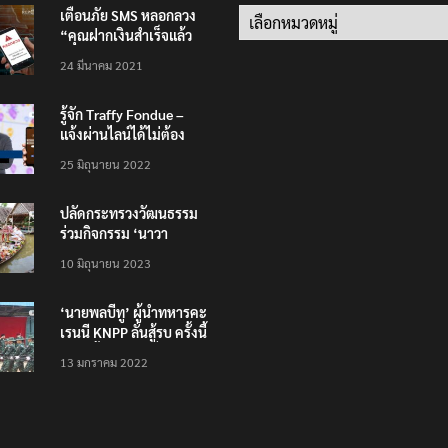
เตือนภัย SMS หลอกลวง
Categories
“คุณฝากเงินสำเร็จแล้ว
200,000 บาท”
24 มีนาคม 2021
รู้จัก Traffy Fondue –
แจ้งผ่านไลน์ได้ไม่ต้อง
โหลดแอพใหม่ – แจ้งได้
25 มิถุนายน 2022
ทั่วไทย ไม่ใช่แค่ในกรุง
ปลัดกระทรวงวัฒนธรรม
ร่วมกิจกรรม ‘นาวา
ภิกขาจาร’ แต่งชุดไทย
10 มิถุนายน 2023
ตักบาตรทางน้ำ
‘นายพลบีทู’ ผู้นำทหารคะ
เรนนี KNPP ลั่นสู้รบ ครั้งนี้
เป็นครั้งสุดท้าย ที่
13 มกราคม 2022
ประชาชนต้องชนะ