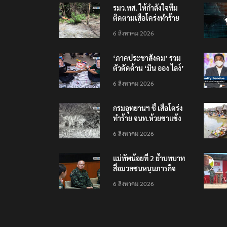
รมว.ทส. ให้กำลังใจทีม
ติดตามเสือโคร่งทำร้าย
เจ้าหน้าที่เขตฯห้วยขาแข้ง
6 สิงหาคม 2026
‘ภาคประชาสังคม’ รวม
ตัวคัดค้าน ‘มิน ออง ไลง์’
เยือนไทย ขึงป้าย ‘ไม่
6 สิงหาคม 2026
ต้อนรับอาชญากร’
กรมอุทยานฯ ชี้ เสือโคร่ง
ทำร้าย จนท.ห้วยขาแข้ง
เป็นลูกเสือวัยซน เป็นเหตุ
6 สิงหาคม 2026
บังเอิญ ไม่เข้าข่าย ‘เสือ
กินคน’
แม่ทัพน้อยที่ 2 ย้ำบทบาท
สื่อมวลชนหนุนภารกิจ
ความมั่นคงชายแดน
6 สิงหาคม 2026