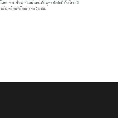
โฆษก ทบ. ย้ำ ชายแดนไทย–กัมพูชา ยังปกติ ยัน ไทยเฝ้า
ระวังเตรียมพร้อมตลอด 24 ชม.