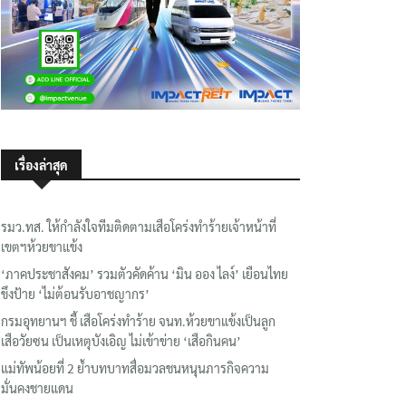
เรื่องล่าสุด
รมว.ทส. ให้กำลังใจทีมติดตามเสือโคร่งทำร้ายเจ้าหน้าที่
เขตฯห้วยขาแข้ง
‘ภาคประชาสังคม’ รวมตัวคัดค้าน ‘มิน ออง ไลง์’ เยือนไทย
ขึงป้าย ‘ไม่ต้อนรับอาชญากร’
กรมอุทยานฯ ชี้ เสือโคร่งทำร้าย จนท.ห้วยขาแข้งเป็นลูก
เสือวัยซน เป็นเหตุบังเอิญ ไม่เข้าข่าย ‘เสือกินคน’
แม่ทัพน้อยที่ 2 ย้ำบทบาทสื่อมวลชนหนุนภารกิจความ
มั่นคงชายแดน