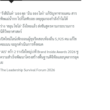
‘รังสิมันต์’ มอง คุย ‘มิน ออง ไลง์’ แก้ปัญหาชายแดน-สาร
พิษแม่น้ำกก ไปก็ไลฟ์บอย เหตุคุมกองกำลังว้าไม่ได้
ร่าง ‘ฮลุน โซโล่’ ถึงไทยแล้ว ส่งชันสูตรตามกระบวนการ
นิติวิทยาศาสตร์
เปิดไทม์ไลน์เพิกถอนผู้ทุจริตสอบท้องถิ่น 5,925 คน แก้ไข
คะแนน จะถูกดำเนินการทั้งหมด
‘AIS’ คว้า 2 รางวัลใหญ่เวที Brand Inside Awards 2026 ชู
ความสำเร็จพัฒนาโครงสร้างพื้นฐานดิจิทัลและบุคลากรยุค
AI
The Leadership Survival Forum 2026