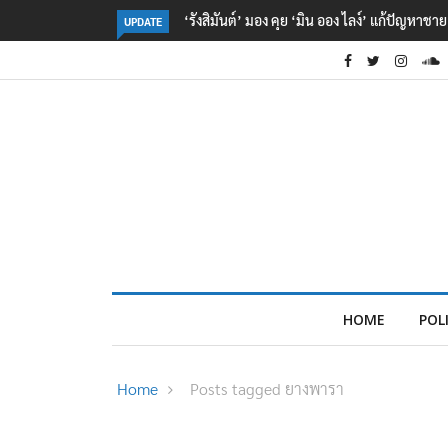
‘รังสิมันต์’ มอง คุย ‘มิน ออง ไลง์’ แก้ปัญหาช
UPDATE
HOME
POL
Home
Posts tagged ยางพารา