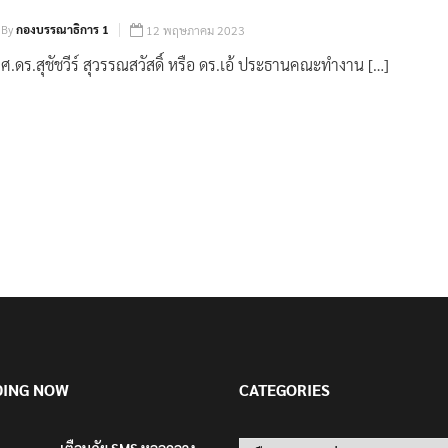
By
กองบรรณาธิการ 1
12 พฤษภาคม 2023
ศ.ดร.สุชัชวีร์ สุวรรณสวัสดิ์ หรือ ดร.เอ้ ประธานคณะทำงาน […]
DING NOW
CATEGORIES
เตือนภัย SMS หลอกลวง