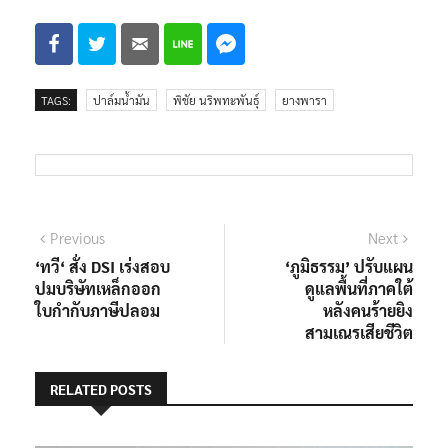
TAGS:
ปาล์มน้ำมัน
พิชัย นริพทะพันธุ์
ยางพารา
แนะแนว
Previous
Next
Previous
Next
post:
post:
‘ทวี‘ สั่ง DSI เร่งสอบ
‘ภูมิธรรม’ ปรับแผน
เรื่อง
ปมบริษัทเหล็กออก
ดูแลพื้นที่ภาคใต้
ใบกำกับภาษีปลอม
หลังคนร้ายยิง
สามเณรเสียชีวิต
RELATED POSTS