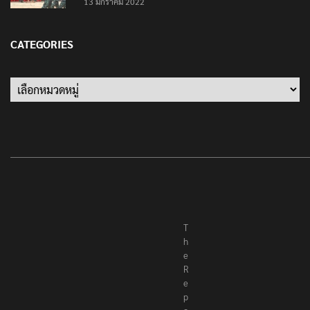
13 มกราคม 2022
CATEGORIES
Categories
T
h
e
R
e
p