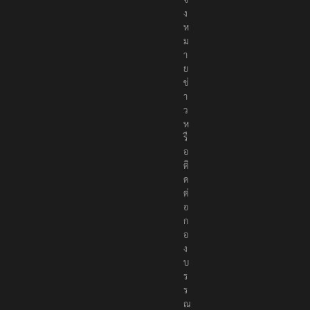
ง
ห
ม
า
ย
ข่
า
ว
ห
รื
อ
ติ
ด
ต่
อ
ก
อ
ง
บ
ร
ร
ณ