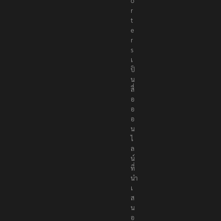
o
r
t
e
r
s
เ
ป็
น
สื่
อ
อ
อ
น
ไ
ล
น์
ที่
นำ
เ
ส
น
อ