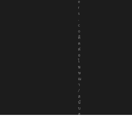
e
r
s
.
c
o
ติ
ด
ต่
อ
โ
ฆ
ษ
ณ
า
/
ส
นั
บ
ส
นุ
น
a