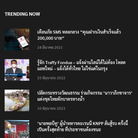
TRENDING NOW
เตือนภัย SMS หลอกลวง “คุณฝากเงินสำเร็จแล้ว
200,000 บาท”
24 มีนาคม 2021
รู้จัก Traffy Fondue – แจ้งผ่านไลน์ได้ไม่ต้อง โหลด
แอพใหม่ – แจ้งได้ทั่วไทย ไม่ใช่แค่ในกรุง
25 มิถุนายน 2022
ปลัดกระทรวงวัฒนธรรม ร่วมกิจกรรม ‘นาวาภิกขาจาร’
แต่งชุดไทยตักบาตรทางน้ำ
10 มิถุนายน 2023
‘นายพลบีทู’ ผู้นำทหารคะเรนนี KNPP ลั่นสู้รบ ครั้งนี้
เป็นครั้งสุดท้าย ที่ประชาชนต้องชนะ