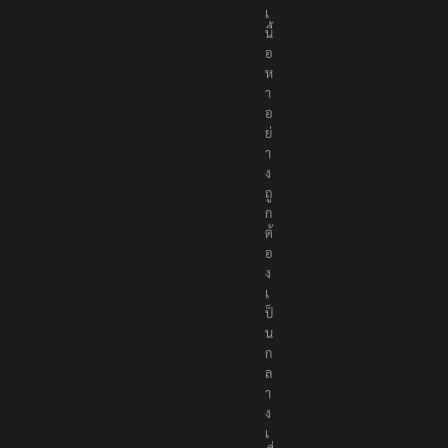
เ
นื้
อ
ห
า
อ
ย่
า
ง
ถู
ก
ต้
อ
ง
เ
ป็
น
ก
ล
า
ง
เ