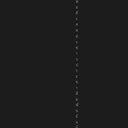
พื่
อ
สั
ง
ค
ม
ส่
ง
ข่
า
ว
ป
ร
ะ
ช
า
สั
ม
พั
น
ธ์
แ
จ้