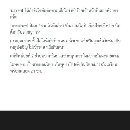
รมว.ทส. ให้กำลังใจทีมติดตามเสือโคร่งทำร้ายเจ้าหน้าที่เขตฯห้วยขา
แข้ง
‘ภาคประชาสังคม’ รวมตัวคัดค้าน ‘มิน ออง ไลง์’ เยือนไทย ขึงป้าย ‘ไม่
ต้อนรับอาชญากร’
กรมอุทยานฯ ชี้ เสือโคร่งทำร้าย จนท.ห้วยขาแข้งเป็นลูกเสือวัยซน เป็น
เหตุบังเอิญ ไม่เข้าข่าย ‘เสือกินคน’
แม่ทัพน้อยที่ 2 ย้ำบทบาทสื่อมวลชนหนุนภารกิจความมั่นคงชายแดน
โฆษก ทบ. ย้ำ ชายแดนไทย–กัมพูชา ยังปกติ ยัน ไทยเฝ้าระวังเตรียม
พร้อมตลอด 24 ชม.