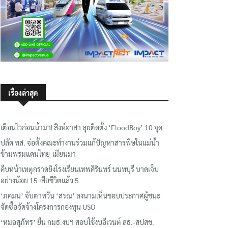
เรื่องล่าสุด
เตือนไวก่อนน้ำมา! สิงห์อาสา ลุยติดตั้ง ‘FloodBoy’ 10 จุด
ปลัด ทส. จ่อตั้งคณะทำงานร่วมแก้ปัญหาสารพิษในแม่น้ำ
ข้ามพรมแดนไทย-เมียนมา
คืบหน้าเหตุกราดยิงโรงเรียนเทพศิรินทร์ นนทบุรี บาดเจ็บ
อย่างน้อย 15 เสียชีวิตแล้ว 5
‘ภคมน’ จับตาหวั่น ‘สรณ’ ลงนามเห็นชอบประกาศผู้ชนะ
จัดซื้อจัดจ้างโครงการกองทุน USO
‘หมอสุภัทร’ ยื่น กมธ.งบฯ สอบใช้งบอีเวนต์ สธ.-สปสช.