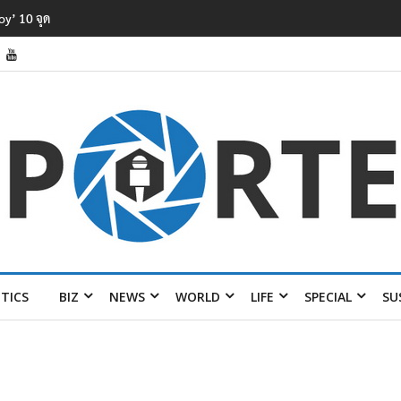
ิษในแม่น้ำข้ามพรมแดนไทย-เมียนมา
ITICS
BIZ
NEWS
WORLD
LIFE
SPECIAL
SU