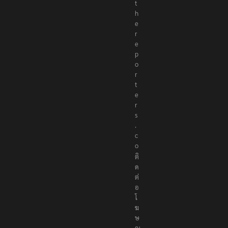
r
@
t
h
e
r
e
p
o
r
t
e
r
s
.
c
o
ติ
ด
ต่
อ
โ