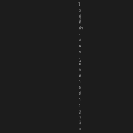
อ
น
ไ
ล
น์
ที่
นำ
เ
ส
น
อ
เ
นื้
อ
ห
า
อ
ย่
า
ง
ถู
ก