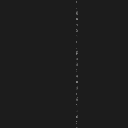
ต้
อ
ง
เ
ป็
น
ก
ล
า
ง
เ
พื่
อ
สั
ง
ค
ม
ส่
ง
ข่
า
ว