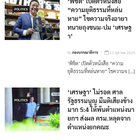
‘พิชิต’ เปิดตัวหนังสือ
“ความยุติธรรมที่หล่น
POLITICS
หาย” ไขความจริงฉายา
ทนายถุงขนม-ปม ‘เศรษฐ
า’
By
กองบรรณาธิการ
11 ตุลาคม 2025
‘พิชิต’ เปิดตัวหนังสือ “ความ
ยุติธรรมที่หล่นหาย” ไขความจ […]
‘เศรษฐา‘ ไม่รอด ศาล
รัฐธรรมนูญ มีมติเสียงข้าง
POLITICS
มาก 5:4 ให้พ้นตำแหน่งนา
ยกฯ ส่งผล ครม.หลุดจาก