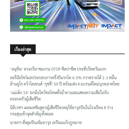
เรื่องล่าสุด
‘อนุทิน’ ควงภริยาชมงาน OTOP ศิลปาชีพ ประทีปไทยวันแรก
ลอรีอัลโชว์ผลประกอบการครึ่งปีแรกโต 6.5% กวาดรายได้ 2.3 หมื่น
ล้านยูโร คว้าไลเซนส์ ‘กุชชี่’ 50 ปี พร้อมส่ง 4 แบรนด์ใหม่บุกตลาดไทย
‘แม่เด็ก 14’ ยกมือไหว้ขอโทษทั้งน้ำตาและแสดงความเสียใจกับ
ครอบครัวผู้เสียชีวิต
นิติเวชฯ เผยผลชันสูตรผู้เสียชีวิตเหตุใช้อาวุธปืนในโรงเรียน 8 ร่าง
กระสุนเข้าจุดสำคัญทั้งหมด