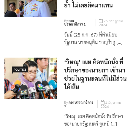
ให้กำลังใจ ‘เศรษฐา’ ผ่าน
POLITICS
เหตุการณ์ 14 ส.ค. ด้วยดี
ย้ำ ไม่เคยคิดมาแทน
By
กอง
25 กรกฎาคม
บรรณาธิการ 1
2024
วันนี้ (25 ก.ค. 67) ที่ทำเนียบ
รัฐบาล นายอนุทิน ชาญวีรกู […]
‘วิษณุ’ เผย คิดหนักนั่ง ที่
ปรึกษาของนายกฯ เข้ามา
POLITICS
ช่วยในฐานะคนที่ไม่มีส่วน
ได้เสีย
By
กองบรรณาธิการ
4 มิถุนายน
1
2024
‘วิษณุ’ เผย คิดหนักนั่ง ที่ปรึกษา