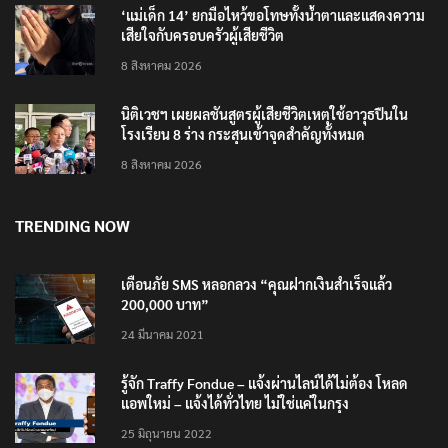
8 สิงหาคม 2026
‘แม่เด็ก 14’ ยกมือไหว้ขอโทษทั้งน้ำตาและแสดงความ
เสียใจกับครอบครัวผู้เสียชีวิต
8 สิงหาคม 2026
นิติเวชฯ เผยผลชันสูตรผู้เสียชีวิตเหตุใช้อาวุธปืนใน
โรงเรียน 8 ร่าง กระสุนเข้าจุดสำคัญทั้งหมด
8 สิงหาคม 2026
TRENDING NOW
เตือนภัย SMS หลอกลวง “คุณฝากเงินสำเร็จแล้ว
200,000 บาท”
24 มีนาคม 2021
รู้จัก Traffy Fondue – แจ้งผ่านไลน์ได้ไม่ต้อง โหลด
แอพใหม่ – แจ้งได้ทั่วไทย ไม่ใช่แค่ในกรุง