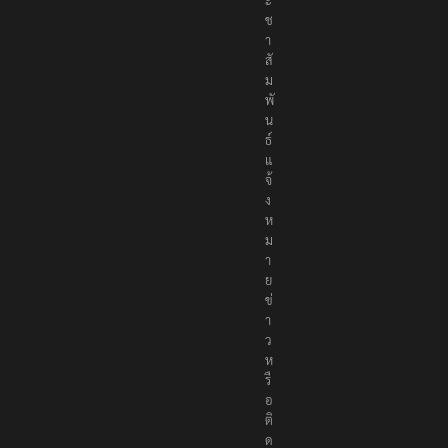
ป
ร
ะ
ช
า
สั
ม
พั
น
ธ์
แ
จ้
ง
ห
ม
า
ย
ข่
า
ว
ห
รื
อ