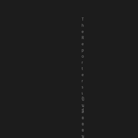
T
h
e
R
e
p
o
r
t
e
r
s
เ
ป็
น
สื่
อ
อ