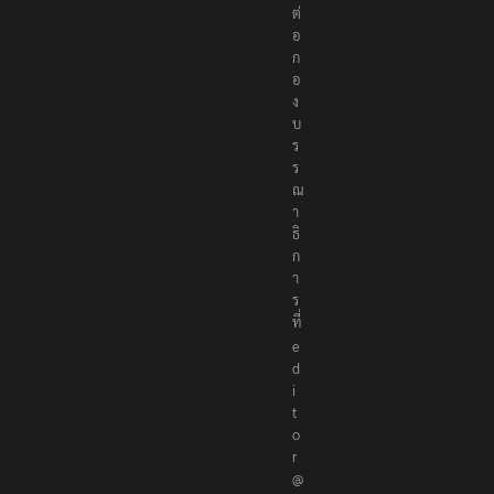
ติ
ด
ต่
อ
ก
อ
ง
บ
ร
ร
ณ
า
ธิ
ก
า
ร
ที่
e
d
i
t
o