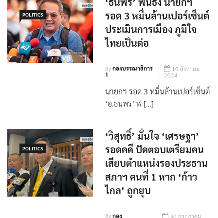
‘ธนพร’ ฟันธง นายกฯ
รอด 3 หมื่นล้านเปอร์เซ็นต์
POLITICS
ประเมินการเมือง ภูมิใจ
ไทยเป็นต่อ
By
กองบรรณาธิการ
10 สิงหาคม
1
2024
นายกฯ รอด 3 หมื่นล้านเปอร์เซ็นต์
‘อ.ธนพร’ ฟ […]
‘วิสุทธิ์’ มั่นใจ ‘เศรษฐา’
รอดคดี ปัดตอบเตรียมคน
POLITICS
เสียบตำแหน่งรองประธาน
สภาฯ คนที่ 1 หาก ‘ก้าว
ไกล’ ถูกยุบ