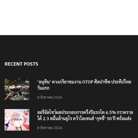
นายกฯ สั่งคุมปืนเข้มอาวุธ เตรียมแก้กฎหมาย
RECENT POSTS
‘อนุทิน’ ควงภริยาชมงาน OTOP ศิลปาชีพ ประทีปไทย
วันแรก
8 สิงหาคม 2026
ลอรีอัลโชว์ผลประกอบการครึ่งปีแรกโต 6.5% กวาดราย
ได้ 2.3 หมื่นล้านยูโร คว้าไลเซนส์ ‘กุชชี่’ 50 ปี พร้อมส่ง
4 แบรนด์ใหม่บุกตลาดไทย