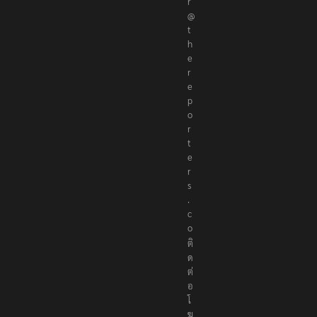
r
@
t
h
e
r
e
p
o
r
t
e
r
s
.
c
o
ติ
ด
ต่
อ
โ
ฆ