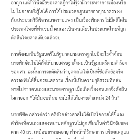
อาญา แต่คำวินิจฉัยของศาลฎีกาไม่รู้ว่ามีวาระทางการเมืองหรือ
ไม่ ไม่อาจหยั่งรู้ใจได้ การใช้ประมวลกฎหมายอาญามาตรา 83
กับประมวลวิธีพิจารณาความแพ่ง เป็นเรื่องพิสดาร ไม่มีคดีใดใน
ประเทศไทยที่ทำเช่นนี้ ตนเองเป็นคนเดียวในประเทศไทยที่ถูก
ตัดสินโดยศาลเดียวแล้วจบ
การตั้งผมเป็นรัฐมนตรีในรัฐบาลนายเศรษฐาไม่มีอะไรซ้ำซ้อน
นายทักษิณไม่ได้สั่งให้นายเศรษฐาตั้งผมเป็นรัฐมนตรีตามคำร้อง
ของ สว. ฉะนั้นการจะตัดสินว่าบุคคลใดไม่เป็นที่ซื่อสัตย์สุจริต
ควรจะฟังให้สิ้นกระแสความ เรื่องนี้เป็นความยุติธรรมที่หล่น
หายไปจากตนเองและนายเศรษฐา เมื่อเกิดเรื่องตนเองจึงตัดสิน
ใจลาออก “ให้มันจบที่ผม ผมไม่ได้เสียดายตำแหน่ง 24 วัน”
นายพิชิต กล่าวต่อว่า คดีดังกล่าวศาลไม่ได้เปิดโอกาสให้ชี้แจง
คำร้องที่ตนเองแสดงพยานหลักฐานไม่ถูกเขียนในคำวินิจฉัยของ
ศาล 40 สว. เหมือนยาหมดอายุ ทำหน้าที่รักษาการ เพียงแค่ดูแล