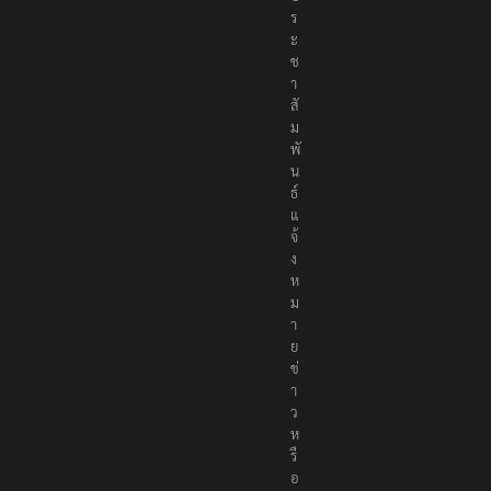
ร
ะ
ช
า
สั
ม
พั
น
ธ์
แ
จ้
ง
ห
ม
า
ย
ข่
า
ว
ห
รื
อ