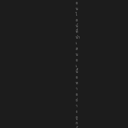
อ
น
ไ
ล
น์
ที่
นำ
เ
ส
น
อ
เ
นื้
อ
ห
า
อ
ย่
า
ง
ถู
ก