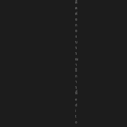
ติ
ด
ต่
อ
ก
อ
ง
บ
ร
ร
ณ
า
ธิ
ก
า
ร
ที่
e
d
i
t
o