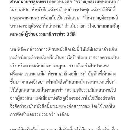
สำนักนายกรัฐมนตรี
เปิดตัวหนังสือ “ความยุติธรรมที่หล่นหาย”
ในงานสัปดาห์หนังสือแห่งชาติ ศูนย์การประชุมแห่งชาติสิริกิติ์
กรุงเทพมหานคร พร้อมกับเปิดเวทีเสวนา “ให้ความยุติธรรมผลิ
บาน ความยุติธรรมที่หล่นหาย” ดำเนินรายการโดย
นายมนตรี อุ
ดมพงษ์ ผู้ช่วยบรรณาธิการข่าว 3 มิติ
นายพิชิต กล่าวว่าการเขียนหนังสือเล่มนี้ ไม่ได้มีเจตนาล่วงเกิน
องค์กรใดองค์กรหนึ่ง หรือเป็นการใส่ร้ายโดยปราศจากความเป็น
จริง หรือความเห็นต่างทางกฎหมาย ยกตัวอย่างในประเทศ
ฝรั่งเศส เวลาศาลมีคำพิพากษามักจะมีการทำบันทึกที่เห็นต่าง
ขึ้นมา ตนเองจึงอยากทำหนังสือสักเล่มหนึ่ง เจตนาแรกเพื่อทำ
ไว้ให้ลูกหลานแจกในงานศพว่า “ความยุติธรรมมันหล่นหายไป
จากผู้ล่วงลับ” แต่เมื่อมานั่งคิดดูเรื่องของเราไม่ใช่เรื่องส่วนตัว
จึงคิดว่าจะนำหนังสือนี้มาเผยแพร่ต่อสาธารณะ โดยใช้เวลาใน
การจัดทำและรวบรวมกว่า 5 เดือน
นายพิชิต ยืนยันว่าการเสวนาในวันนี้จะไม่มีการเอาเรื่องรัก เรื่อง