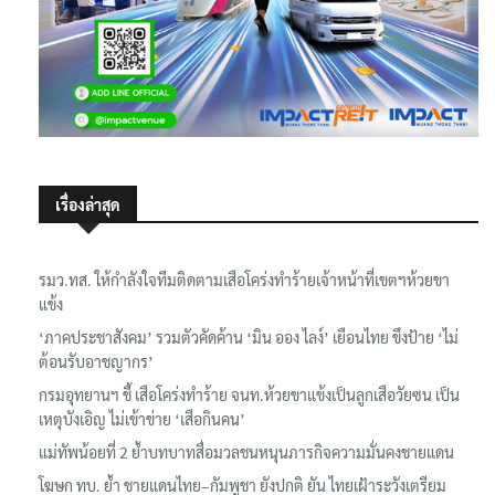
เรื่องล่าสุด
รมว.ทส. ให้กำลังใจทีมติดตามเสือโคร่งทำร้ายเจ้าหน้าที่เขตฯห้วยขา
แข้ง
‘ภาคประชาสังคม’ รวมตัวคัดค้าน ‘มิน ออง ไลง์’ เยือนไทย ขึงป้าย ‘ไม่
ต้อนรับอาชญากร’
กรมอุทยานฯ ชี้ เสือโคร่งทำร้าย จนท.ห้วยขาแข้งเป็นลูกเสือวัยซน เป็น
เหตุบังเอิญ ไม่เข้าข่าย ‘เสือกินคน’
แม่ทัพน้อยที่ 2 ย้ำบทบาทสื่อมวลชนหนุนภารกิจความมั่นคงชายแดน
โฆษก ทบ. ย้ำ ชายแดนไทย–กัมพูชา ยังปกติ ยัน ไทยเฝ้าระวังเตรียม