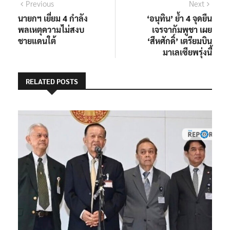
แนะแนว
Previous
Next
Previous
Next
post:
post:
นายกฯ เยี่ยม 4 กำลัง
‘อนุทิน’ ย้ำ 4 จุดยืน
เรื่อง
พลเหตุความไม่สงบ
เจรจากัมพูชา เผย
ชายแดนใต้
‘สีหศักดิ์’ เตรียมบิน
มาเลเซียพรุ่งนี้
RELATED POSTS