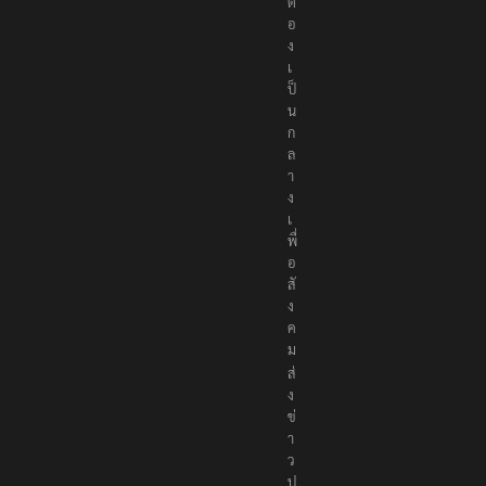
ต้
อ
ง
เ
ป็
น
ก
ล
า
ง
เ
พื่
อ
สั
ง
ค
ม
ส่
ง
ข่
า
ว
ป