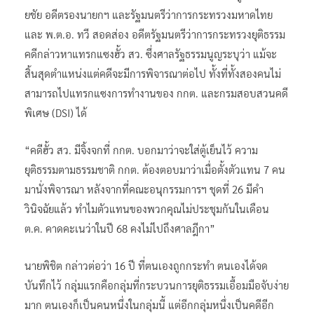
ยชัย อดีตรองนายกฯ และรัฐมนตรีว่าการกระทรวงมหาดไทย
และ พ.ต.อ. ทวี สอดส่อง อดีตรัฐมนตรีว่าการกระทรวงยุติธรรม
คดีกล่าวหาแทรกแซงฮั้ว สว. ซึ่งศาลรัฐธรรมนูญระบุว่า แม้จะ
สิ้นสุดตำแหน่งแต่คดีจะมีการพิจารณาต่อไป ทั้งที่ทั้งสองคนไม่
สามารถไปแทรกแซงการทำงานของ กกต. และกรมสอบสวนคดี
พิเศษ (DSI) ได้
“คดีฮั้ว สว. มีจิ้งจกที่ กกต. บอกมาว่าจะใส่ตู้เย็นไว้ ความ
ยุติธรรมตามธรรมชาติ กกต. ต้องตอบมาว่าเมื่อตั้งตัวแทน 7 คน
มานั่งพิจารณา หลังจากที่คณะอนุกรรมการฯ ชุดที่ 26 มีคำ
วินิจฉัยแล้ว ทำไมตัวแทนของพวกคุณไม่ประชุมกันในเดือน
ต.ค. คาดคะเนว่าในปี 68 คงไม่ไปถึงศาลฎีกา”
นายพิชิต กล่าวต่อว่า 16 ปี ที่ตนเองถูกกระทำ ตนเองได้จด
บันทึกไว้ กลุ่มแรกคือกลุ่มที่กระบวนการยุติธรรมเอื้อมมือจับง่าย
มาก ตนเองก็เป็นคนหนึ่งในกลุ่มนี้ แต่อีกกลุ่มหนึ่งเป็นคดีอีก