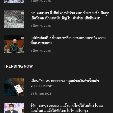
6 สิงหาคม 2026
กรมอุทยานฯ ชี้ เสือโคร่งทำร้าย จนท.ห้วยขาแข้งเป็นลูก
เสือวัยซน เป็นเหตุบังเอิญ ไม่เข้าข่าย ‘เสือกินคน’
6 สิงหาคม 2026
แม่ทัพน้อยที่ 2 ย้ำบทบาทสื่อมวลชนหนุนภารกิจความ
มั่นคงชายแดน
6 สิงหาคม 2026
TRENDING NOW
เตือนภัย SMS หลอกลวง “คุณฝากเงินสำเร็จแล้ว
200,000 บาท”
24 มีนาคม 2021
รู้จัก Traffy Fondue – แจ้งผ่านไลน์ได้ไม่ต้อง โหลด
แอพใหม่ – แจ้งได้ทั่วไทย ไม่ใช่แค่ในกรุง