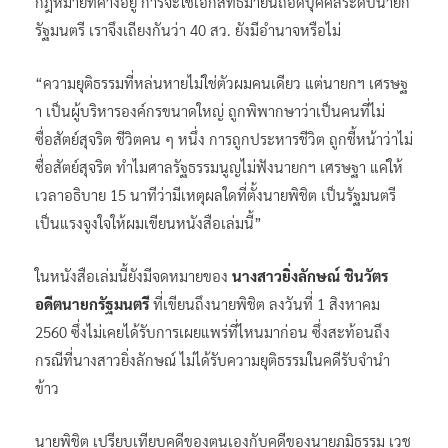
กฎหมายที่ค้างอยู่ การจะใช้เอกสิทธิ์มายื่นถอดบุคคลระดับนายก
รัฐมนตรี เราจึงเถียงกันว่า 40 สว. ยังมีอำนาจหรือไม่
“ความยุติธรรมที่หล่นหายไม่ใช่ตัวผมคนเดียว แต่นายกฯ เศรษฐ
า เป็นผู้บริหารองค์กรขนาดใหญ่ ถูกพิพากษาว่าเป็นคนที่ไม่
ซื่อสัตย์สุจริต ชีวิตคน ๆ หนึ่ง การถูกประหารชีวิต ถูกชี้หน้าว่าไม่
ซื่อสัตย์สุจริต ทำไมศาลรัฐธรรมนูญไม่ฟังนายกฯ เศรษฐา แค่ให้
เวลาอธิบาย 15 นาทีว่ามีเหตุผลใดที่ตั้งนายพิชิต เป็นรัฐมนตรี
เป็นแรงจูงใจให้ผมเขียนหนังสือเล่มนี้”
ในหนังสือเล่มนี้ยังมีจดหมายของ
นางสาวยิ่งลักษณ์ ชินวัตร
อดีตนายกรัฐมนตรี
ที่เขียนถึงนายพิชิต ลงวันที่ 1 สิงหาคม
2560 ซึ่งไม่เคยได้รับการเผยแพร่ที่ไหนมาก่อน ซึ่งสะท้อนถึง
กรณีที่นางสาวยิ่งลักษณ์ ไม่ได้รับความยุติธรรมในคดีรับจำนำ
ข้าว
นายพิชิต เปรียบเทียบคดีของตนเองกับคดีของนายภูมิธรรม เวช