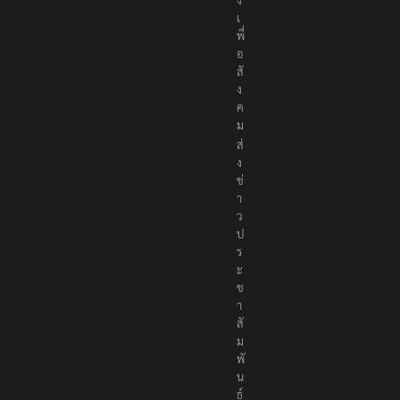
เ
พื่
อ
สั
ง
ค
ม
ส่
ง
ข่
า
ว
ป
ร
ะ
ช
า
สั
ม
พั
น
ธ์