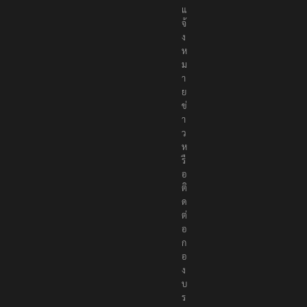
แ
จ้
ง
ห
ม
า
ย
ข่
า
ว
ห
รื
อ
ติ
ด
ต่
อ
ก
อ
ง
บ
ร