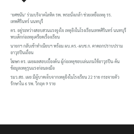
‘ยศชนัน’ ร่วมบริจาคโลหิต รพ. พระนั่งเกล้า ช่วยเหยื่อเหตุ รร.
เทพศิรินทร์ นนทบุรี
ตร. อยู่ระหว่างสอบสวนแรงจูงใจ เหตุยิงในโรงเรียนเทพศิรินทร์ นนทบุรี
พบเด็กก่อเหตุเครียดเรื่องเรียน
นายกฯ กลับเข้าทำเนียบฯ พร้อม ผบ.ตร.-ผบช.ก. คาดถกปราบปราม
อาวุธปืนเถื่อน
โฆษก ตร. เผยผลสอบเบื้องต้น ผู้ก่อเหตุชอบเล่นเกมใช้อาวุธปืน-ค้น
ข้อมูลเหตุรุนแรงก่อนลงมือ
รมว.สธ. เผย มีผู้บาดเจ็บจากเหตุยิงในโรงเรียน 22 ราย กระจายตัว
รักษาใน 6 รพ. วิกฤต 9 ราย