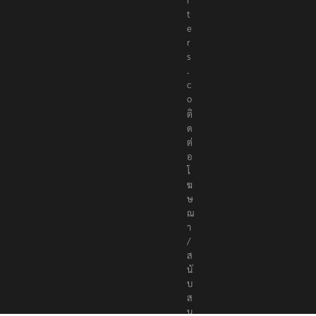
t
e
r
s
.
c
o
ติ
ด
ต่
อ
โ
ฆ
ษ
ณ
า
/
ส
นั
บ
ส
นุ