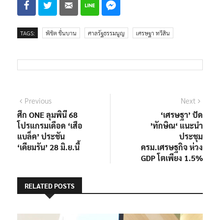
TAGS:
พิชิต ชื่นบาน
ศาลรัฐธรรมนูญ
เศรษฐา ทวีสิน
แนะแนว
Previous
Next
Previous
Next
post:
post:
ศึก ONE ลุมพินี 68
‘เศรษฐา’ ปัด
เรื่อง
โปรแกรมเดือด ‘เสือ
’ทักษิณ‘ แนะนำ
แบล็ค’ ประชัน
ประชุม
‘เคียมรัน’ 28 มิ.ย.นี้
ครม.เศรษฐกิจ ห่วง
GDP โตเพียง 1.5%
RELATED POSTS