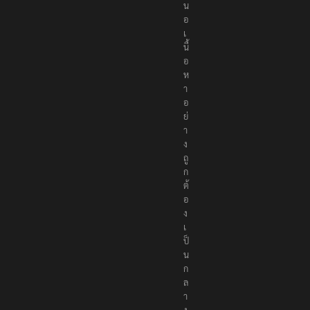
น
อ
เ
นื้
อ
ห
า
อ
ย่
า
ง
ถู
ก
ต้
อ
ง
เ
ป็
น
ก
ล
า
ง