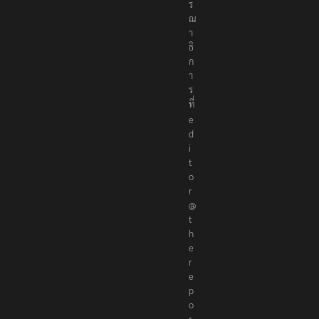
ร
ณ
า
ธิ
ก
า
ร
ที่
e
d
i
t
o
r
@
t
h
e
r
e
p
o
r