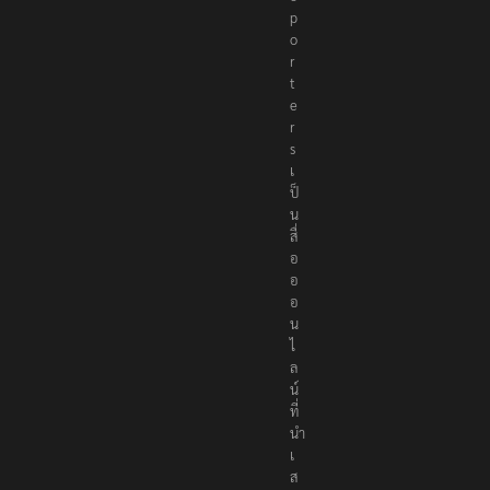
p
o
r
t
e
r
s
เ
ป็
น
สื่
อ
อ
อ
น
ไ
ล
น์
ที่
นำ
เ
ส