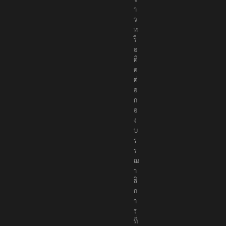
า
ย
ข่
า
ว
ห
รื
อ
ติ
ด
ต่
อ
ก
อ
ง
บ
ร
ร
ณ
า
ธิ
ก
า