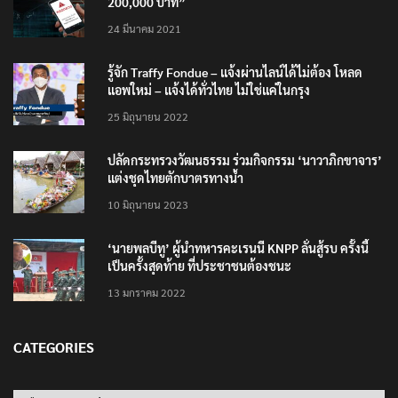
เตือนภัย SMS หลอกลวง “คุณฝากเงินสำเร็จแล้ว
200,000 บาท”
24 มีนาคม 2021
รู้จัก Traffy Fondue – แจ้งผ่านไลน์ได้ไม่ต้อง โหลด
แอพใหม่ – แจ้งได้ทั่วไทย ไม่ใช่แค่ในกรุง
25 มิถุนายน 2022
ปลัดกระทรวงวัฒนธรรม ร่วมกิจกรรม ‘นาวาภิกขาจาร’
แต่งชุดไทยตักบาตรทางน้ำ
10 มิถุนายน 2023
‘นายพลบีทู’ ผู้นำทหารคะเรนนี KNPP ลั่นสู้รบ ครั้งนี้
เป็นครั้งสุดท้าย ที่ประชาชนต้องชนะ
13 มกราคม 2022
CATEGORIES