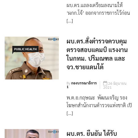
By
กองบรรณาธิการ
24 สิงหาคม
1
2021
ผบ.ตร.แถลงเตรียมลงนามให้
‘ผกก.โจ้’ ออกจากราชการไว้ก่อน
[…]
ผบ.ตร.สั่งตำรวจควบคุม
ตรวจสอบแคมป์ แรงงาน
PUBLIC HEALTH
ในกทม. ปริมณฑล และ
จว.ชายแดนใต้
By
กองบรรณาธิการ
26 มิถุนายน
1
2021
พ.ต.อ.กฤษณะ พัฒนเจริญ รอง
โฆษกสำนักงานตำรวจแห่งชาติ เปิ
[…]