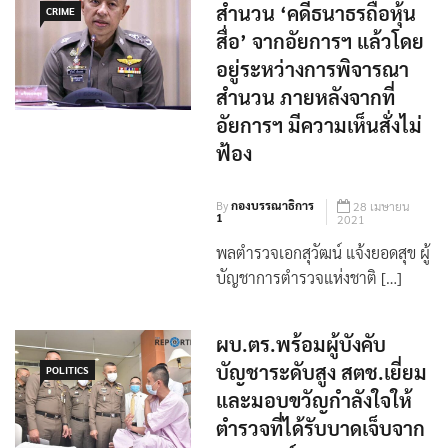
ผบ.ตร. ยืนยัน ได้รับ
สำนวน ‘คดีธนาธรถือหุ้น
CRIME
สื่อ’ จากอัยการฯ แล้วโดย
อยู่ระหว่างการพิจารณา
สำนวน ภายหลังจากที่
อัยการฯ มีความเห็นสั่งไม่
ฟ้อง
By
กองบรรณาธิการ
28 เมษายน
1
2021
พลตํารวจเอกสุวัฒน์ แจ้งยอดสุข ผู้
บัญชาการตำรวจแห่งชาติ […]
ผบ.ตร.พร้อมผู้บังคับ
บัญชาระดับสูง สตช.เยี่ยม
POLITICS
และมอบขวัญกำลังใจให้