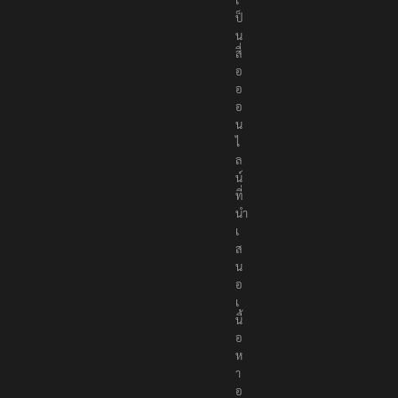
r
s
เ
ป็
น
สื่
อ
อ
อ
น
ไ
ล
น์
ที่
นำ
เ
ส
น
อ
เ
นื้
อ
ห