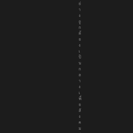
า
อ
ย่
า
ง
ถู
ก
ต้
อ
ง
เ
ป็
น
ก
ล
า
ง
เ
พื่
อ
สั
ง