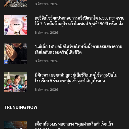
‘อนุทิน’ ควงภริยาชมงาน OTOP ศิลปาชีพ ประทีปไทย
วันแรก
8 สิงหาคม 2026
ลอรีอัลโชว์ผลประกอบการครึ่งปีแรกโต 6.5% กวาดราย
ได้ 2.3 หมื่นล้านยูโร คว้าไลเซนส์ ‘กุชชี่’ 50 ปี พร้อมส่ง
4 แบรนด์ใหม่บุกตลาดไทย
8 สิงหาคม 2026
‘แม่เด็ก 14’ ยกมือไหว้ขอโทษทั้งน้ำตาและแสดงความ
เสียใจกับครอบครัวผู้เสียชีวิต
8 สิงหาคม 2026
นิติเวชฯ เผยผลชันสูตรผู้เสียชีวิตเหตุใช้อาวุธปืนใน
โรงเรียน 8 ร่าง กระสุนเข้าจุดสำคัญทั้งหมด
8 สิงหาคม 2026
TRENDING NOW