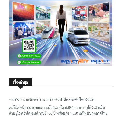
เรื่องล่าสุด
‘อนุทิน’ ควงภริยาชมงาน OTOP ศิลปาชีพ ประทีปไทยวันแรก