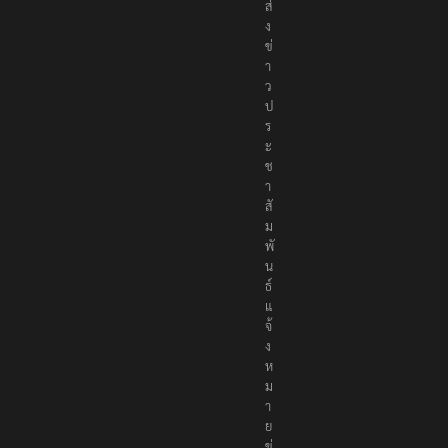
ค
ม
ส่
ง
ข่
า
ว
ป
ร
ะ
ช
า
สั
ม
พั
น
ธ์
แ
จ้
ง
ห
ม