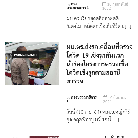
เพิ่มเติม
By
กอง
28 กุมภาพันธ์
บรรณาธิการ 1
2022
ผบ.ตร.เรียกชุดคลี่คลายคดี
‘แตงโม’ พลัดตกเรือเสียชีวิต เ […]
ผบ.ตร.ส่งรถเคลื่อนที่ตรวจ
โควิด-19 เชิงรุกคันแรก
PUBLIC HEALTH
นำร่องโครงการตรวจเชื้อ
โควิดเชิงรุกตามสถานี
ตำรวจ
By
กองบรรณาธิการ
10 กันยายน
1
2021
วันนี้ (10 ก.ย. 64) พ.ต.อ.หญิงศิริ
กุล กฤตพิทยบูรณ์ รองโ […]