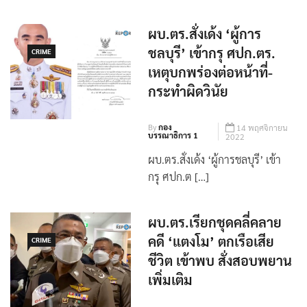
วันนี้ (30 ก.ย. 66) เว็บไซต์ราชกิจ
จานุเบกษา เผยแพร่ประก […]
ผบ.ตร.สั่งเด้ง ‘ผู้การ
ชลบุรี’ เข้ากรุ ศปก.ตร.
CRIME
เหตุบกพร่องต่อหน้าที่-
กระทำผิดวินัย
By
กอง
14 พฤศจิกายน
บรรณาธิการ 1
2022
ผบ.ตร.สั่งเด้ง ‘ผู้การชลบุรี’ เข้า
กรุ ศปก.ต […]
ผบ.ตร.เรียกชุดคลี่คลาย
คดี ‘แตงโม’ ตกเรือเสีย
CRIME
ชีวิต เข้าพบ สั่งสอบพยาน