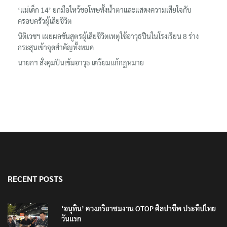
ลอรีอัลโชว์ผลประกอบการครึ่งปีแรกโต 6.5% กวาดรายได้ 2.3 หมื่น
ล้านยูโร คว้าไลเซนส์ ‘กุชชี่’ 50 ปี พร้อมส่ง 4 แบรนด์ใหม่บุกตลาดไทย
‘แม่เด็ก 14’ ยกมือไหว้ขอโทษทั้งน้ำตาและแสดงความเสียใจกับ
ครอบครัวผู้เสียชีวิต
นิติเวชฯ เผยผลชันสูตรผู้เสียชีวิตเหตุใช้อาวุธปืนในโรงเรียน 8 ร่าง
กระสุนเข้าจุดสำคัญทั้งหมด
นายกฯ สั่งคุมปืนเข้มอาวุธ เตรียมแก้กฎหมาย
RECENT POSTS