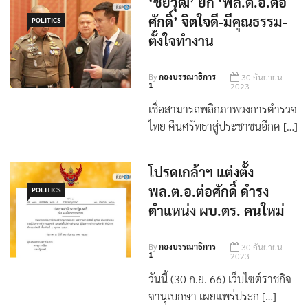
‘ชัยวุฒิ’ ยก ‘พล.ต.อ.ต่อ
ศักดิ์’ จิตใจดี-มีคุณธรรม-
POLITICS
ตั้งใจทำงาน
By
กองบรรณาธิการ
30 กันยายน
1
2023
เชื่อสามารถพลิกภาพวงการตำรวจ
ไทย คืนศรัทธาสู่ประชาชนอีกค […]
โปรดเกล้าฯ แต่งตั้ง
พล.ต.อ.ต่อศักดิ์ ดำรง
POLITICS
ตำแหน่ง ผบ.ตร. คนใหม่
By
กองบรรณาธิการ
30 กันยายน
1
2023