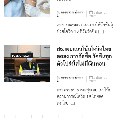
By
กองบรรณาธิการ
5 กันยายน
1
2021
สาธารณสุขแจงแนวทางให้วัคซีนผู้
ป่วยโควิด-19 ที่รับวัคซีน […]
สธ.เผยแนวโน้มโควิดไทย
ลดลง การจัดซื้อ วัคซีนทุก
PUBLIC HEALTH
ตัวโปร่งใสไม่มีเงินทอน
By
กองบรรณาธิการ
4 กันยายน
1
2021
กระทรวงสาธารณสุขเผยแนวโน้ม
สถานการณ์โควิด-19 ไทยลด
ลง โดย […]