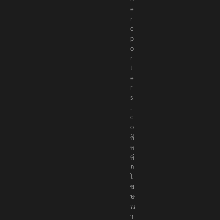
e
r
e
p
o
r
t
e
r
s
.
c
o
ติ
ด
ต่
อ
โ
ฆ
ษ
ณ
า