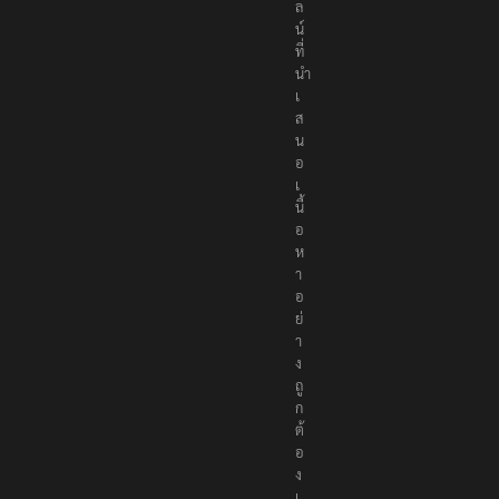
ล
น์
ที่
นำ
เ
ส
น
อ
เ
นื้
อ
ห
า
อ
ย่
า
ง
ถู
ก
ต้
อ
ง
เ