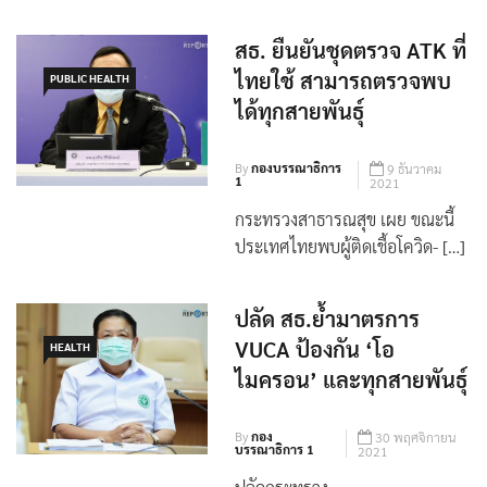
สธ. ยืนยันชุดตรวจ ATK ที่
ไทยใช้ สามารถตรวจพบ
PUBLIC HEALTH
ได้ทุกสายพันธุ์
By
กองบรรณาธิการ
9 ธันวาคม
1
2021
กระทรวงสาธารณสุข เผย ขณะนี้
ประเทศไทยพบผู้ติดเชื้อโควิด- […]
ปลัด สธ.ย้ำมาตรการ
VUCA ป้องกัน ‘โอ
HEALTH
ไมครอน’ และทุกสายพันธุ์
By
กอง
30 พฤศจิกายน
บรรณาธิการ 1
2021