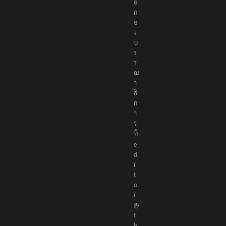
อ
ก
อ
ง
บ
ร
ร
ณ
า
ธิ
ก
า
ร
ที่
e
d
i
t
o
r
@
t
h