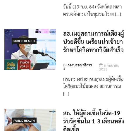
วันนี้ (19 ก.ย. 64) จังหวัดสงขลา
ตรวจคัดกรองในชุมชน โรงง […]
สธ.เผยสถานการณ์เตียงผู้
ป่วยดีขึ้น เตรียมนำเข้ายา
PUBLIC HEALTH
รักษาโควิดหากวิจัยสำเร็จ
By
กองบรรณาธิการ
6 กันยายน
1
2021
กระทรวงสาธารณสุขเผยผู้ติดเชื้อ
โควิดแนวโน้มลดลง สถานการณ
[…]
สธ. ให้ผู้ติดเชื้อโควิด-19
รับวัคซีนใน 1-3 เดือนหลัง
PUBLIC HEALTH
ติดเชื้อ