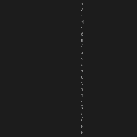
า
สั
ม
พั
น
ธ์
แ
จ้
ง
ห
ม
า
ย
ข่
า
ว
ห
รื
อ
ติ
ด
ต่