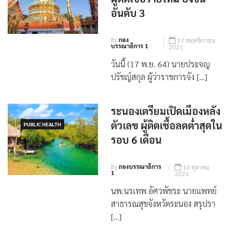
อันดับ 3
By
กอง
17 พฤศจิกายน
บรรณาธิการ 1
2021
วันนี้ (17 พ.ย. 64) นายประจญ
ปรัชญ์สกุล ผู้ว่าราชการจัง […]
ระนองเตรียมเปิดเมืองหลัง
ตัวเลข ผู้ติดเชื้อลดต่ำสุดใน
PUBLIC HEALTH
รอบ 6 เดือน
By
กองบรรณาธิการ
10 ตุลาคม
1
2021
นพ.นรเทพ อัศวพัชระ นายแพทย์
สาธารณสุขจังหวัดระนอง สรุปรา
[…]