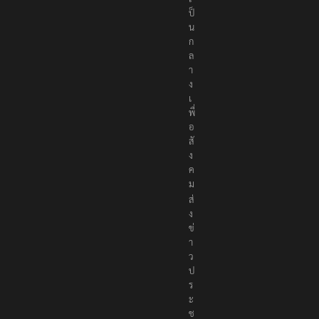
ป็
น
ก
ล
า
ง
เ
พื่
อ
สั
ง
ค
ม
ส่
ง
ข่
า
ว
ป
ร
ะ
ช