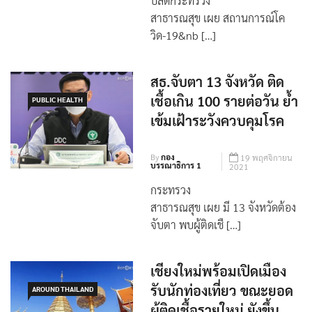
ปลัดกระทรวง
สาธารณสุข เผย สถานการณ์โค
วิด-19&nb […]
สธ.จับตา 13 จังหวัด ติด
เชื้อเกิน 100 รายต่อวัน ย้ำ
PUBLIC HEALTH
เข้มเฝ้าระวังควบคุมโรค
By
กอง
19 พฤศจิกายน
บรรณาธิการ 1
2021
กระทรวง
สาธารณสุข เผย มี 13 จังหวัดต้อง
จับตา พบผู้ติดเชื […]
เชียงใหม่พร้อมเปิดเมือง
รับนักท่องเที่ยว ขณะยอด
AROUND THAILAND
ผู้ติดเชื้อรายใหม่ ยังขึ้น