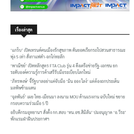
เรื่องล่าสุด
‘แกร็บ’ เปิดเทรนด์คนเมืองรักสุขภาพ ดันยอดเรียกรถไปสวนสาธารณะ
พุ่ง 5 เท่า สั่งกาแฟดำ-อกไก่ทะลัก
‘พาณิชย์’ เปิดหลักสูตร FTA Club รุ่น 4 ดึงเครือข่ายรัฐ-เอกชน ยก
ระดับองค์ความรู้การค้าเสรีรับมือระเบียบโลกใหม่
‘ภัทรพงษ์’ จี้รัฐบาลอย่าแค่จับมือ ‘มิน ออง ไลง์’ แต่ต้องถกประเด็น
มลพิษข้ามแดน
‘จุลพันธ์’ เผย ไทย-เมียนมา ลงนาม MOU ด้านแรงงาน ฉบับใหม่ ขยาย
กรอบความร่วมมือ 5 ปี
อธิบดีกรมอุทยานฯ​ สั่งตั้ง กก.สอบ ‘หน.อช.สิมิลัน’ ปมอนุญาต ‘อ.วีระ’
พักแรมฝ่าฝืนประกาศฯ