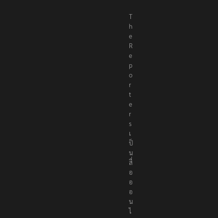
T
h
e
R
e
p
o
r
t
e
r
s
เ
ป็
น
สื่
อ
อ
อ
น
ไ