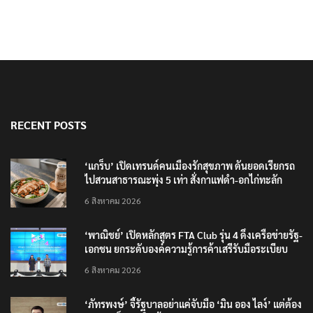
RECENT POSTS
‘แกร็บ’ เปิดเทรนด์คนเมืองรักสุขภาพ ดันยอดเรียกรถ
ไปสวนสาธารณะพุ่ง 5 เท่า สั่งกาแฟดำ-อกไก่ทะลัก
6 สิงหาคม 2026
‘พาณิชย์’ เปิดหลักสูตร FTA Club รุ่น 4 ดึงเครือข่ายรัฐ-
เอกชน ยกระดับองค์ความรู้การค้าเสรีรับมือระเบียบ
โลกใหม่
6 สิงหาคม 2026
‘ภัทรพงษ์’ จี้รัฐบาลอย่าแค่จับมือ ‘มิน ออง ไลง์’ แต่ต้อง