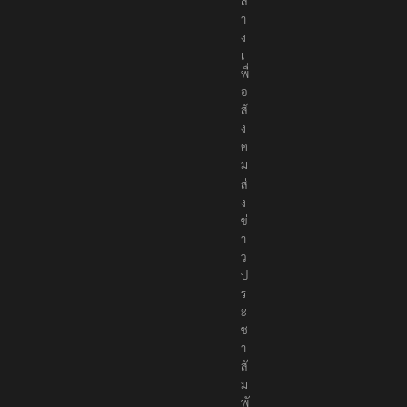
ล
า
ง
เ
พื่
อ
สั
ง
ค
ม
ส่
ง
ข่
า
ว
ป
ร
ะ
ช
า
สั
ม
พั