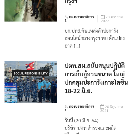
กรุงฯ
By
กองบรรณาธิการ
28 มกราคม
1
2022
บก.ปทส.ค้นแหล่งค้าปะการัง
ออนไลน์กลางกรุงฯ พบ ดัดแปลง
อาค […]
ปตท.สผ.สนับสนุนปฏิบัติ
การเก็บกู้อวนขนาด ใหญ่
SOCIAL RESPONSIBILITY
ปกคลุมปะการังเกาะโลซิน
18-22 มิ.ย.
By
กองบรรณาธิการ
20 มิถุนายน
1
2021
วันนี้ (20 มิ.ย. 64)
บริษัท ปตท.สำรวจและผลิต