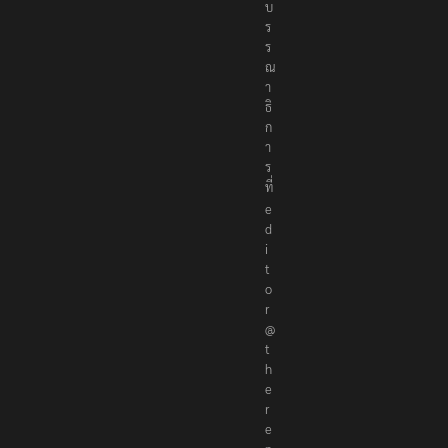
บ
ร
ร
ณ
า
ธิ
ก
า
ร
ที่
e
d
i
t
o
r
@
t
h
e
r
e