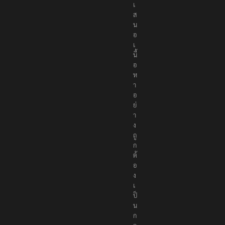
เ
ส
น
อ
เ
นื้
อ
ห
า
อ
ย่
า
ง
ถู
ก
ต้
อ
ง
เ
ป็
น
ก