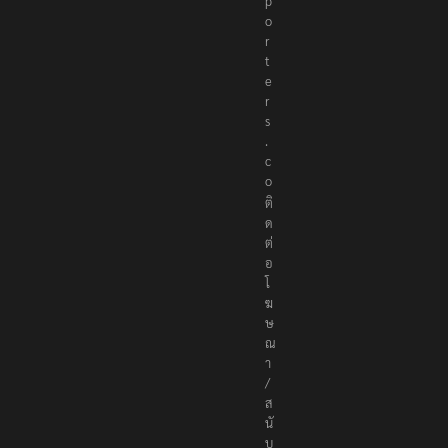
p
o
r
t
e
r
s
.
c
o
ติ
ด
ต่
อ
โ
ฆ
ษ
ณ
า
/
ส
นั
บ