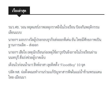
เรื่องล่าสุด
รมว.ศธ. วอน หยุดแชร์ภาพเหตุกราดยิงในโรงเรียน ป้องกันพฤติกรรม
เลียนแบบ
นายกฯ มอบรางวัลผู้ประกอบธุรกิจส่งออกดีเด่น ยัน ไทยมีศักยภาพเป็น
ฐานการผลิต – ส่งออก
นายกฯ เสียใจ เหตุนักเรียนก่อเหตุใช้อาวุธปืนยิงภายในโรงเรียนย่าน
นนทบุรี สั่งเร่งช่วยผู้บาดเจ็บ
เตือนไวก่อนน้ำมา! สิงห์อาสา ลุยติดตั้ง ‘FloodBoy’ 10 จุด
ปลัด ทส. จ่อตั้งคณะทำงานร่วมแก้ปัญหาสารพิษในแม่น้ำข้ามพรมแดน
ไทย-เมียนมา