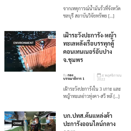
จากเหตุการณ์น้ำมันรั่วที่จังหวัด
ชลบุรี สถาบันวิจัยทรัพย […]
เฝ้าระวังปะการัง-หญ้า
ทะเลหลังเรือบรรทุกตู้
ENVIRONMENT
คอนเทนเนอร์อับปาง
จ.ชุมพร
By
กอง
4 พฤศจิกายน
บรรณาธิการ 1
2022
เฝ้าระวังปะการังใน 3 เกาะ และ
หญ้าทะเลอ่าวทุ่งคา-สวี หลั […]
บก.ปทส.ค้นแหล่งค้า
ปะการังออนไลน์กลาง
CRIME