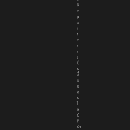
R
e
p
o
r
t
e
r
s
เ
ป็
น
สื่
อ
อ
อ
น
ไ
ล
น์
ที่
นำ