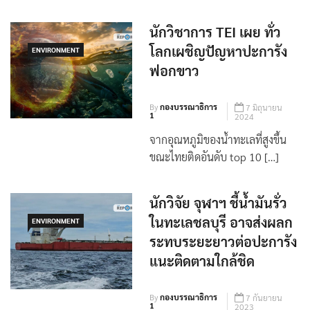
นักวิชาการ TEI เผย ทั่ว
โลกเผชิญปัญหาปะการัง
ENVIRONMENT
ฟอกขาว
By
กองบรรณาธิการ
7 มิถุนายน
1
2024
จากอุณหภูมิของน้ำทะเลที่สูงขึ้น
ขณะไทยติดอันดับ top 10 […]
นักวิจัย จุฬาฯ ชี้น้ำมันรั่ว
ในทะเลชลบุรี อาจส่งผลก
ENVIRONMENT
ระทบระยะยาวต่อปะการัง
แนะติดตามใกล้ชิด
By
กองบรรณาธิการ
7 กันยายน
1
2023