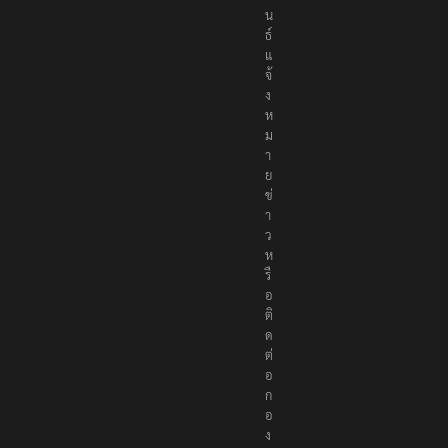
น
ธ์
แ
จ้
ง
ห
ม
า
ย
ข่
า
ว
ห
รื
อ
ติ
ด
ต่
อ
ก
อ
ง