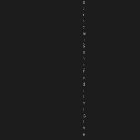
อ
ก
อ
ง
บ
ร
ร
ณ
า
ธิ
ก
า
ร
ที่
e
d
i
t
o
r
@
t