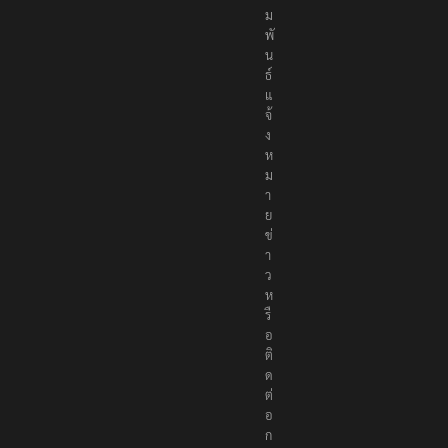
า
สั
ม
พั
น
ธ์
แ
จ้
ง
ห
ม
า
ย
ข่
า
ว
ห
รื
อ
ติ
ด
ต่