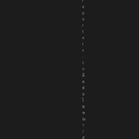
h
e
r
e
p
o
r
t
e
r
s
.
c
o
ติ
ด
ต่
อ
โ
ฆ
ษ
ณ
า