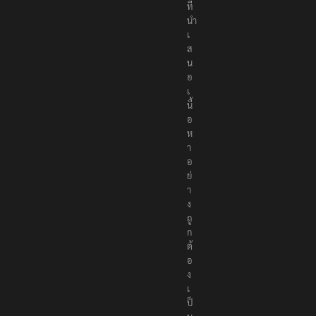
ล
น์
ที่
นำ
เ
ส
น
อ
เ
นื้
อ
ห
า
อ
ย่
า
ง
ถู
ก
ต้
อ
ง