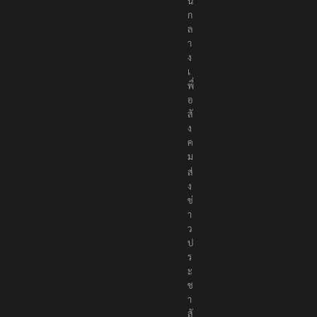
เ
ป็
น
ก
ล
า
ง
เ
พื่
อ
สั
ง
ค
ม
ส่
ง
ข่
า
ว
ป
ร
ะ
ช