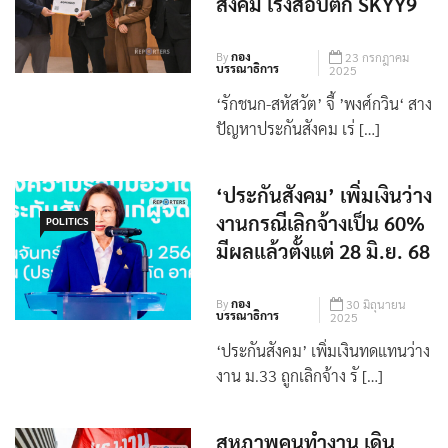
กวิน‘ สางปัญหาประกัน
POLITICS
สังคม เร่งสอบตึก SKYY9
By
กอง
23 กรกฎาคม
บรรณาธิการ
2025
‘รักชนก-สหัสวัต’ จี้ ’พงศ์กวิน‘ สาง
ปัญหาประกันสังคม เร่ […]
‘ประกันสังคม’ เพิ่มเงินว่าง
งานกรณีเลิกจ้างเป็น 60%
POLITICS
มีผลแล้วตั้งแต่ 28 มิ.ย. 68
By
กอง
30 มิถุนายน
บรรณาธิการ
2025
‘ประกันสังคม’ เพิ่มเงินทดแทนว่าง
งาน ม.33 ถูกเลิกจ้าง รั […]