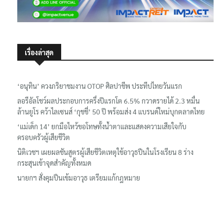
เรื่องล่าสุด
‘อนุทิน’ ควงภริยาชมงาน OTOP ศิลปาชีพ ประทีปไทยวันแรก
ลอรีอัลโชว์ผลประกอบการครึ่งปีแรกโต 6.5% กวาดรายได้ 2.3 หมื่น
ล้านยูโร คว้าไลเซนส์ ‘กุชชี่’ 50 ปี พร้อมส่ง 4 แบรนด์ใหม่บุกตลาดไทย
‘แม่เด็ก 14’ ยกมือไหว้ขอโทษทั้งน้ำตาและแสดงความเสียใจกับ
ครอบครัวผู้เสียชีวิต
นิติเวชฯ เผยผลชันสูตรผู้เสียชีวิตเหตุใช้อาวุธปืนในโรงเรียน 8 ร่าง
กระสุนเข้าจุดสำคัญทั้งหมด
นายกฯ สั่งคุมปืนเข้มอาวุธ เตรียมแก้กฎหมาย