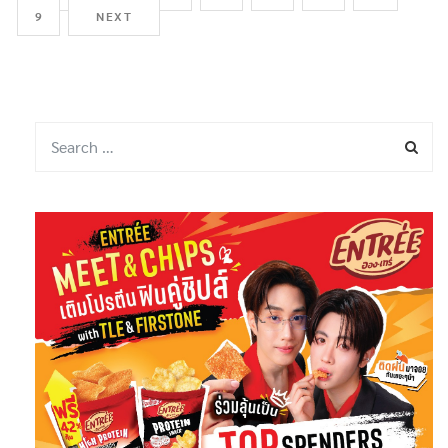
PREVIOUS
1
2
3
4
…
9
NEXT