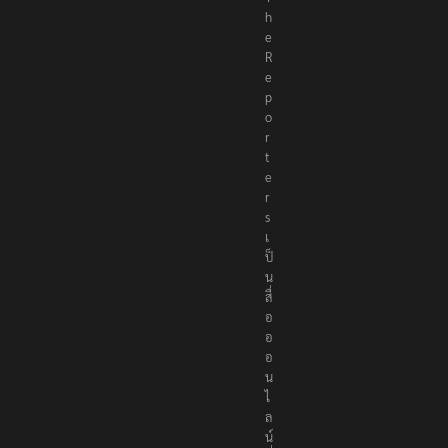
T
h
e
R
e
p
o
r
t
e
r
s
เ
ป็
น
สื่
อ
อ
อ
น
ไ