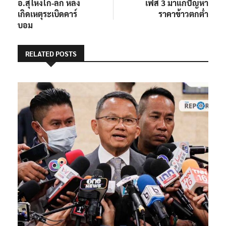
อ.สุไหงโก-ลก หลัง
เฟส 3 มาแก้ปัญหา
เกิดเหตุระเบิดคาร์
ราคาข้าวตกต่ำ
บอม
RELATED POSTS