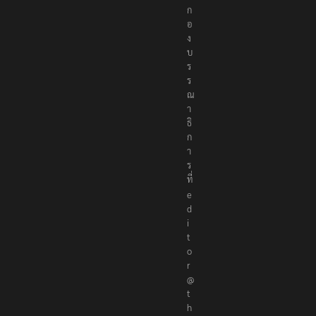
ก
อ
ง
บ
ร
ร
ณ
า
ธิ
ก
า
ร
ที่
e
d
i
t
o
r
@
t
h