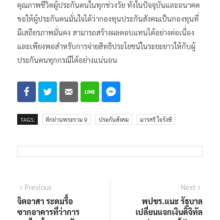
คุณภาพชีวิตผู้ประกันตนในทุกช่วงวัย ทั้งในปัจจุบันและอนาคต
ขอให้ผู้ประกันตนมั่นใจได้ว่ากองทุนประกันสังคมเป็นกองทุนที่
มีเสถียรภาพมั่นคง สามารถสร้างผลตอบแทนได้อย่างต่อเนื่อง
และเพียงพอสำหรับการจ่ายสิทธิประโยชน์ในระยะยาวให้กับผู้
ประกันตนทุกกรณีได้อย่างแน่นอน
TAGS:
ตึกย่านพระราม 9
ประกันสังคม
มารศรี ใจรังษี
แนะแนว
Previous
Next
Previous
Next
post:
post:
จิตอาสา ระดมรื้อ
พปชร.แนะ รัฐบาล
เรื่อง
ซากอาคารที่ว่าการ
เปลี่ยนแจกเงินดิจิทัล