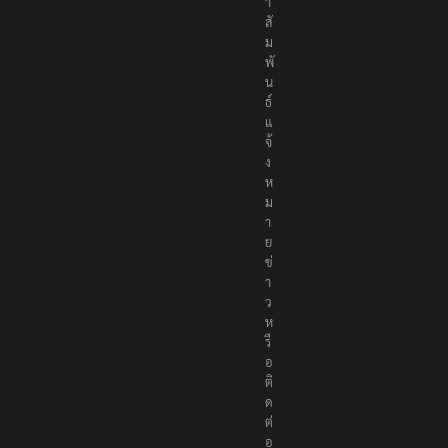
า
สั
ม
พั
น
ธ์
แ
จ้
ง
ห
ม
า
ย
ข่
า
ว
ห
รื
อ
ติ
ด
ต่
อ