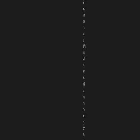
ป็
น
ก
ล
า
ง
เ
พื่
อ
สั
ง
ค
ม
ส่
ง
ข่
า
ว
ป
ร
ะ
ช