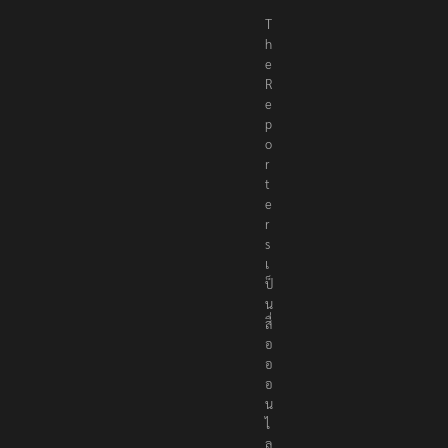
T
h
e
R
e
p
o
r
t
e
r
s
เ
ป็
น
สื่
อ
อ
อ
น
ไ
ล