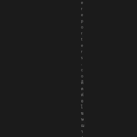
e
r
e
p
o
r
t
e
r
s
.
c
o
ติ
ด
ต่
อ
โ
ฆ
ษ
ณ
า