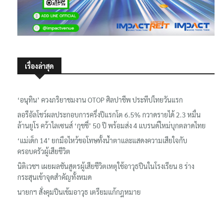
เรื่องล่าสุด
‘อนุทิน’ ควงภริยาชมงาน OTOP ศิลปาชีพ ประทีปไทยวันแรก
ลอรีอัลโชว์ผลประกอบการครึ่งปีแรกโต 6.5% กวาดรายได้ 2.3 หมื่น
ล้านยูโร คว้าไลเซนส์ ‘กุชชี่’ 50 ปี พร้อมส่ง 4 แบรนด์ใหม่บุกตลาดไทย
‘แม่เด็ก 14’ ยกมือไหว้ขอโทษทั้งน้ำตาและแสดงความเสียใจกับ
ครอบครัวผู้เสียชีวิต
นิติเวชฯ เผยผลชันสูตรผู้เสียชีวิตเหตุใช้อาวุธปืนในโรงเรียน 8 ร่าง
กระสุนเข้าจุดสำคัญทั้งหมด
นายกฯ สั่งคุมปืนเข้มอาวุธ เตรียมแก้กฎหมาย