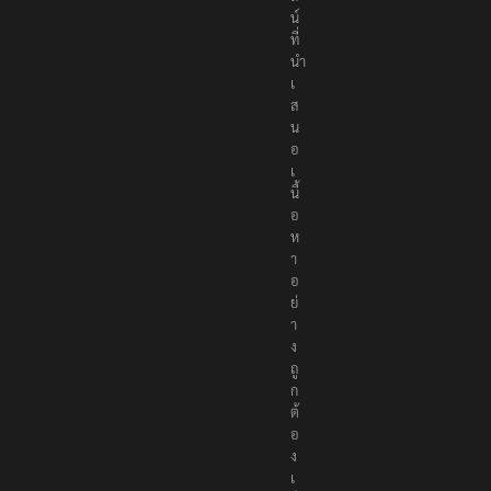
น์
ที่
นำ
เ
ส
น
อ
เ
นื้
อ
ห
า
อ
ย่
า
ง
ถู
ก
ต้
อ
ง
เ