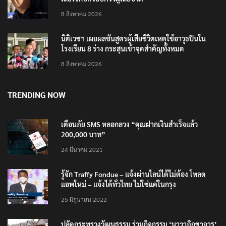
8 สิงหาคม 2026
นิติเวชฯ เผยผลชันสูตรผู้เสียชีวิตเหตุใช้อาวุธปืนใน
โรงเรียน 8 ร่าง กระสุนเข้าจุดสำคัญทั้งหมด
8 สิงหาคม 2026
TRENDING NOW
เตือนภัย SMS หลอกลวง “คุณฝากเงินสำเร็จแล้ว
200,000 บาท”
24 มีนาคม 2021
รู้จัก Traffy Fondue – แจ้งผ่านไลน์ได้ไม่ต้อง โหลด
แอพใหม่ – แจ้งได้ทั่วไทย ไม่ใช่แค่ในกรุง
25 มิถุนายน 2022
ปลัดกระทรวงวัฒนธรรม ร่วมกิจกรรม ‘นาวาภิกขาจาร’