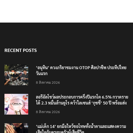
RECENT POSTS
‘อนุทิน’ ควงภริยาชมงาน OTOP ศิลปาชีพ ประทีปไทย
วันแรก
8 สิงหาคม 2026
ลอรีอัลโชว์ผลประกอบการครึ่งปีแรกโต 6.5% กวาดราย
ได้ 2.3 หมื่นล้านยูโร คว้าไลเซนส์ ‘กุชชี่’ 50 ปี พร้อมส่ง
4 แบรนด์ใหม่บุกตลาดไทย
8 สิงหาคม 2026
‘แม่เด็ก 14’ ยกมือไหว้ขอโทษทั้งน้ำตาและแสดงความ
เสียใจกับครอบครัวผู้เสียชีวิต