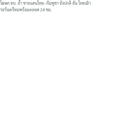
โฆษก ทบ. ย้ำ ชายแดนไทย–กัมพูชา ยังปกติ ยัน ไทยเฝ้า
ระวังเตรียมพร้อมตลอด 24 ชม.