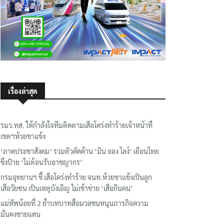
เรื่องล่าสุด
รมว.ทส. ให้กำลังใจทีมติดตามเสือโคร่งทำร้ายเจ้าหน้าที่
เขตฯห้วยขาแข้ง
‘ภาคประชาสังคม’ รวมตัวคัดค้าน ‘มิน ออง ไลง์’ เยือนไทย
ขึงป้าย ‘ไม่ต้อนรับอาชญากร’
กรมอุทยานฯ ชี้ เสือโคร่งทำร้าย จนท.ห้วยขาแข้งเป็นลูก
เสือวัยซน เป็นเหตุบังเอิญ ไม่เข้าข่าย ‘เสือกินคน’
แม่ทัพน้อยที่ 2 ย้ำบทบาทสื่อมวลชนหนุนภารกิจความ
มั่นคงชายแดน