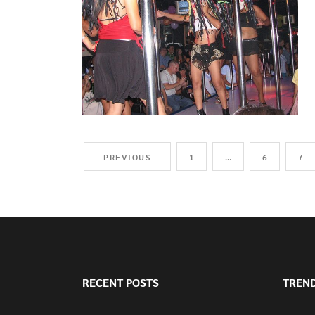
PREVIOUS
1
…
6
7
RECENT POSTS
TREN