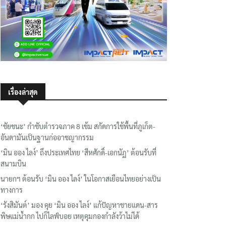
เรื่องล่าสุด
‘ชัยชนะ’ กำชับตำรวจภาค 8 เข้ม สกัดการใช้พื้นที่ภูเก็ต-
อันดามันเป็นฐานก่ออาชญากรรม
‘มิน ออง ไลง์’ ถึงประเทศไทย ‘สีหศักดิ์-เอกนัฏ’ ต้อนรับที่
สนามบิน
นายกฯ ต้อนรับ ‘มิน ออง ไลง์’ ในโอกาสเยือนไทยอย่างเป็น
ทางการ
‘รังสิมันต์’ มอง คุย ‘มิน ออง ไลง์’ แก้ปัญหาชายแดน-สาร
พิษแม่น้ำกก ไปก็ไลฟ์บอย เหตุคุมกองกำลังว้าไม่ได้