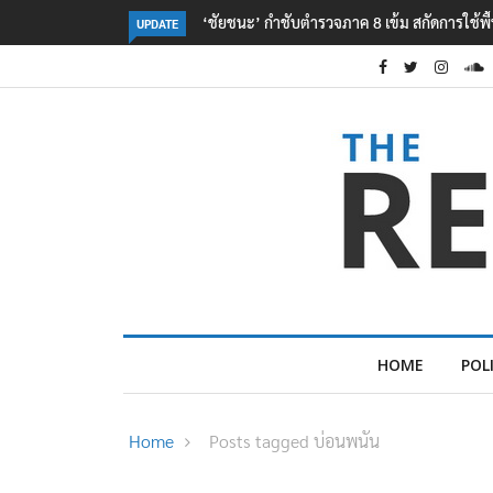
ก็ต-อันดามันเป็นฐานก่ออาชญากรรม
‘มิน ออง ไลง์’ ถึงประเทศไทย ‘สีหศักดิ์-เอกนัฏ
UPDATE
HOME
POL
Home
Posts tagged บ่อนพนัน