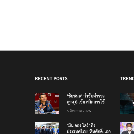
RECENT POSTS
TREN
‘ชัยชนะ’ กำชับตำรวจ
ภาค 8 เข้ม สกัดการใช้
พื้นที่ภูเก็ต-อันดามันเป็น
6 สิงหาคม 2026
ฐานก่ออาชญากรรม
‘มิน ออง ไลง์’ ถึง
ประเทศไทย ‘สีหศักดิ์-เอก