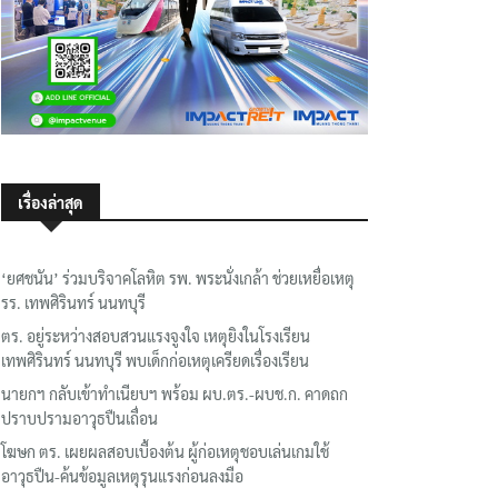
เรื่องล่าสุด
‘ยศชนัน’ ร่วมบริจาคโลหิต รพ. พระนั่งเกล้า ช่วยเหยื่อเหตุ
รร. เทพศิรินทร์ นนทบุรี
ตร. อยู่ระหว่างสอบสวนแรงจูงใจ เหตุยิงในโรงเรียน
เทพศิรินทร์ นนทบุรี พบเด็กก่อเหตุเครียดเรื่องเรียน
นายกฯ กลับเข้าทำเนียบฯ พร้อม ผบ.ตร.-ผบช.ก. คาดถก
ปราบปรามอาวุธปืนเถื่อน
โฆษก ตร. เผยผลสอบเบื้องต้น ผู้ก่อเหตุชอบเล่นเกมใช้
อาวุธปืน-ค้นข้อมูลเหตุรุนแรงก่อนลงมือ