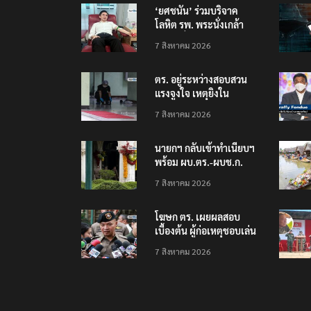
‘ยศชนัน’ ร่วมบริจาค
โลหิต รพ. พระนั่งเกล้า
ช่วยเหยื่อเหตุ รร.
7 สิงหาคม 2026
เทพศิรินทร์ นนทบุรี
ตร. อยู่ระหว่างสอบสวน
แรงจูงใจ เหตุยิงใน
โรงเรียนเทพศิรินทร์
7 สิงหาคม 2026
นนทบุรี พบเด็กก่อเหตุ
เครียดเรื่องเรียน
นายกฯ กลับเข้าทำเนียบฯ
พร้อม ผบ.ตร.-ผบช.ก.
คาดถกปราบปรามอาวุธ
7 สิงหาคม 2026
ปืนเถื่อน
โฆษก ตร. เผยผลสอบ
เบื้องต้น ผู้ก่อเหตุชอบเล่น
เกมใช้อาวุธปืน-ค้นข้อมูล
7 สิงหาคม 2026
เหตุรุนแรงก่อนลงมือ