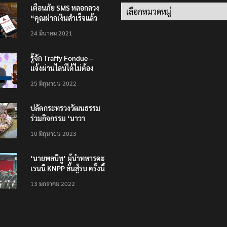
เตือนภัย SMS หลอกลวง
Categories
“คุณฝากเงินสำเร็จแล้ว
200,000 บาท”
24 มีนาคม 2021
รู้จัก Traffy Fondue –
แจ้งผ่านไลน์ได้ไม่ต้อง
โหลดแอพใหม่ – แจ้งได้
25 มิถุนายน 2022
ทั่วไทย ไม่ใช่แค่ในกรุง
ปลัดกระทรวงวัฒนธรรม
ร่วมกิจกรรม ‘นาวา
ภิกขาจาร’ แต่งชุดไทย
10 มิถุนายน 2023
ตักบาตรทางน้ำ
‘นายพลบีทู’ ผู้นำทหารคะ
เรนนี KNPP ลั่นสู้รบ ครั้งนี้
เป็นครั้งสุดท้าย ที่
13 มกราคม 2022
ประชาชนต้องชนะ