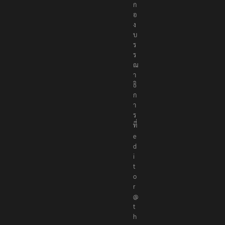
อ
ง
บ
ร
ร
ณ
า
ธิ
ก
า
ร
ที่
e
d
i
t
o
r
@
t
h
e