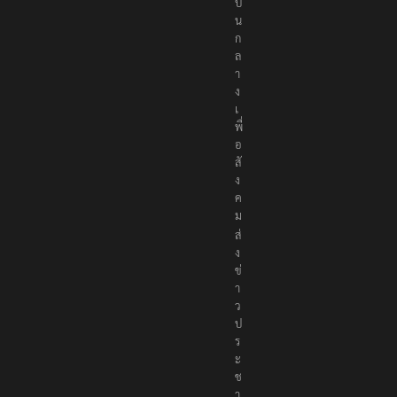
น
ก
ล
า
ง
เ
พื่
อ
สั
ง
ค
ม
ส่
ง
ข่
า
ว
ป
ร
ะ
ช
า
สั