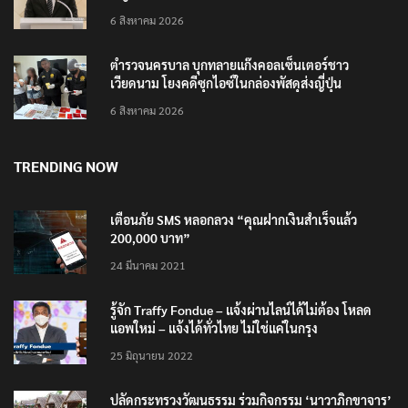
6 สิงหาคม 2026
ตำรวจนครบาล บุกทลายแก๊งคอลเซ็นเตอร์ชาว
เวียดนาม โยงคดีซุกไอซ์ในกล่องพัสดุส่งญี่ปุ่น
6 สิงหาคม 2026
TRENDING NOW
เตือนภัย SMS หลอกลวง “คุณฝากเงินสำเร็จแล้ว
200,000 บาท”
24 มีนาคม 2021
รู้จัก Traffy Fondue – แจ้งผ่านไลน์ได้ไม่ต้อง โหลด
แอพใหม่ – แจ้งได้ทั่วไทย ไม่ใช่แค่ในกรุง
25 มิถุนายน 2022
ปลัดกระทรวงวัฒนธรรม ร่วมกิจกรรม ‘นาวาภิกขาจาร’
แต่งชุดไทยตักบาตรทางน้ำ