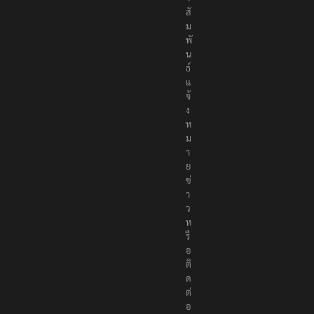
ม
พั
น
ธ์
แ
จ้
ง
ห
ม
า
ย
ข่
า
ว
ห
รื
อ
ติ
ด
ต่
อ
ก