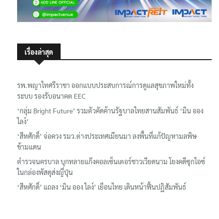
เรื่องล่าสุด
รพ.พญาไทศรีราชา ออกแบบประสบการณ์การดูแลสุขภาพใหม่ทั้ง
ระบบ รองรับอนาคต EEC
‘กลุ่ม Bright Future’ รวมตัวคัดค้านรัฐบาลไทยสานสัมพันธ์ ‘มิน ออง
ไลง์’
‘สีหศักดิ์’ จ่อควง รมว.ต่างประเทศเมียนมา ลงพื้นที่แก้ปัญหามลพิษ
ข้ามแดน
ตำรวจนครบาล บุกทลายแก๊งคอลเซ็นเตอร์ชาวเวียดนาม โยงคดีซุกไอซ์
ในกล่องพัสดุส่งญี่ปุ่น
‘สีหศักดิ์’ แถลง ‘มิน ออง ไลง์’ เยือนไทย เดินหน้าฟื้นปฏิสัมพันธ์