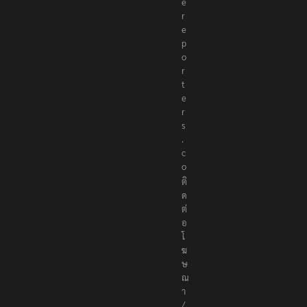
r
e
p
o
r
t
e
r
s
.
c
o
ติ
ด
ต่
อ
โ
ฆ
ษ
ณ
า
/
ส