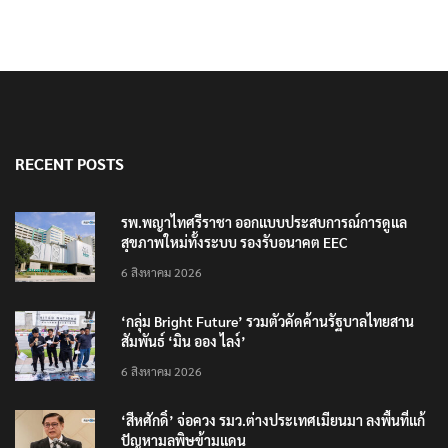
RECENT POSTS
รพ.พญาไทศรีราชา ออกแบบประสบการณ์การดูแล
สุขภาพใหม่ทั้งระบบ รองรับอนาคต EEC
6 สิงหาคม 2026
‘กลุ่ม Bright Future’ รวมตัวคัดค้านรัฐบาลไทยสาน
สัมพันธ์ ‘มิน ออง ไลง์’
6 สิงหาคม 2026
‘สีหศักดิ์’ จ่อควง รมว.ต่างประเทศเมียนมา ลงพื้นที่แก้
ปัญหามลพิษข้ามแดน