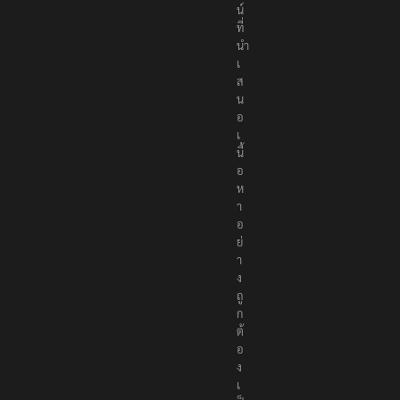
ที่
นำ
เ
ส
น
อ
เ
นื้
อ
ห
า
อ
ย่
า
ง
ถู
ก
ต้
อ
ง
เ
ป็