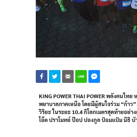
KING POWER THAI POWER พลังคนไทย หนุน 
พยาบาลภาคเหนือ โดยมีผู้สนใจร่วม “ก้าว” ไ
วิริยะ ในระยะ 10.4 กิโลกเมตรสุดท้ายอย่างคั
โอ๊ต ปราโมทย์ ป๊อป ปองกูล ป๋อมแป๋ม นิธิ บ