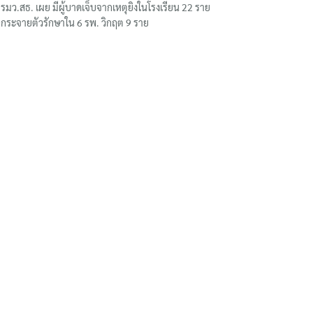
รมว.สธ. เผย มีผู้บาดเจ็บจากเหตุยิงในโรงเรียน 22 ราย
กระจายตัวรักษาใน 6 รพ. วิกฤต 9 ราย