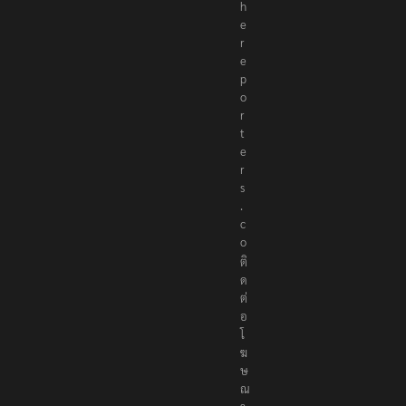
@
t
h
e
r
e
p
o
r
t
e
r
s
.
c
o
ติ
ด
ต่
อ
โ
ฆ