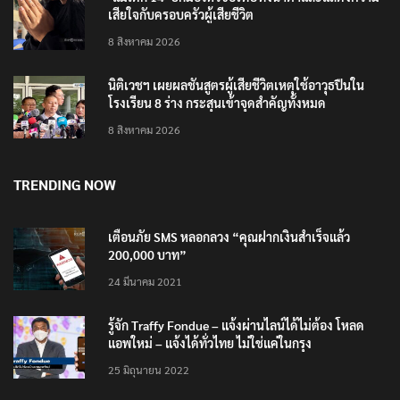
‘แม่เด็ก 14’ ยกมือไหว้ขอโทษทั้งน้ำตาและแสดงความ
เสียใจกับครอบครัวผู้เสียชีวิต
8 สิงหาคม 2026
นิติเวชฯ เผยผลชันสูตรผู้เสียชีวิตเหตุใช้อาวุธปืนใน
โรงเรียน 8 ร่าง กระสุนเข้าจุดสำคัญทั้งหมด
8 สิงหาคม 2026
TRENDING NOW
เตือนภัย SMS หลอกลวง “คุณฝากเงินสำเร็จแล้ว
200,000 บาท”
24 มีนาคม 2021
รู้จัก Traffy Fondue – แจ้งผ่านไลน์ได้ไม่ต้อง โหลด
แอพใหม่ – แจ้งได้ทั่วไทย ไม่ใช่แค่ในกรุง