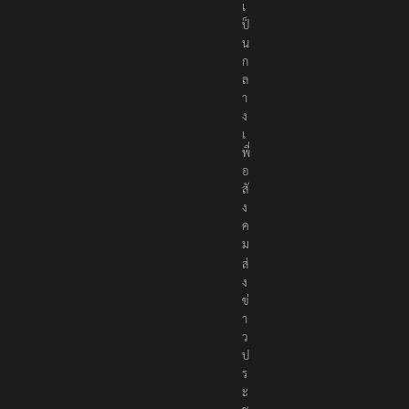
อ
ง
เ
ป็
น
ก
ล
า
ง
เ
พื่
อ
สั
ง
ค
ม
ส่
ง
ข่
า
ว
ป