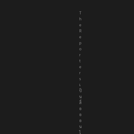
T
h
e
R
e
p
o
r
t
e
r
s
เ
ป็
น
สื่
อ
อ
อ