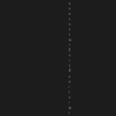
ด
ต่
อ
ก
อ
ง
บ
ร
ร
ณ
า
ธิ
ก
า
ร
ที่
e
d
i
t
o
r