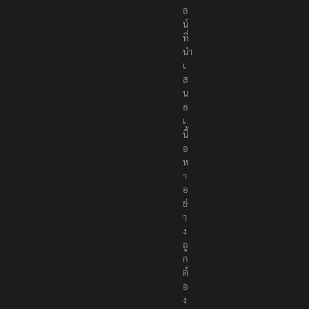
น
ไ
ล
น์
ที่
นำ
เ
ส
น
อ
เ
นื้
อ
ห
า
อ
ย่
า
ง
ถู
ก
ต้