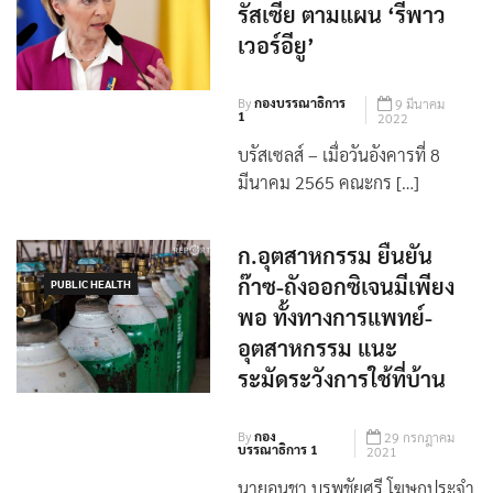
‘สหภาพยุโรป’ เผยแผน
ลดการพึ่งพา ‘ก๊าซ’ จาก
WORLD
รัสเซีย ตามแผน ‘รีพาว
เวอร์อียู’
By
กองบรรณาธิการ
9 มีนาคม
1
2022
บรัสเซลส์ – เมื่อวันอังคารที่ 8
มีนาคม 2565 คณะกร […]
ก.อุตสาหกรรม ยืนยัน
ก๊าซ-ถังออกซิเจนมีเพียง
PUBLIC HEALTH
พอ ทั้งทางการแพทย์-
อุตสาหกรรม แนะ
ระมัดระวังการใช้ที่บ้าน
By
กอง
29 กรกฎาคม