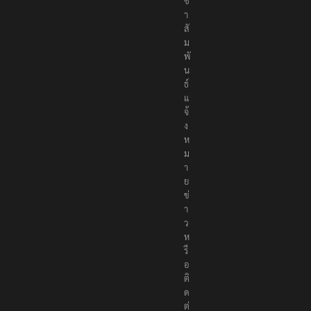
ร
ะ
ช
า
สั
ม
พั
น
ธ์
แ
จ้
ง
ห
ม
า
ย
ข่
า
ว
ห
รื
อ
ติ