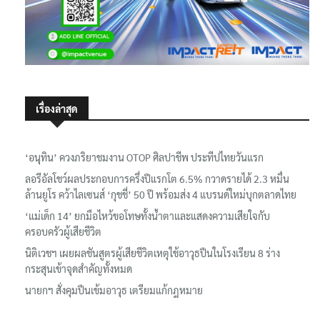
เรื่องล่าสุด
‘อนุทิน’ ควงภริยาชมงาน OTOP ศิลปาชีพ ประทีปไทยวันแรก
ลอรีอัลโชว์ผลประกอบการครึ่งปีแรกโต 6.5% กวาดรายได้ 2.3 หมื่น
ล้านยูโร คว้าไลเซนส์ ‘กุชชี่’ 50 ปี พร้อมส่ง 4 แบรนด์ใหม่บุกตลาดไทย
‘แม่เด็ก 14’ ยกมือไหว้ขอโทษทั้งน้ำตาและแสดงความเสียใจกับ
ครอบครัวผู้เสียชีวิต
นิติเวชฯ เผยผลชันสูตรผู้เสียชีวิตเหตุใช้อาวุธปืนในโรงเรียน 8 ร่าง
กระสุนเข้าจุดสำคัญทั้งหมด