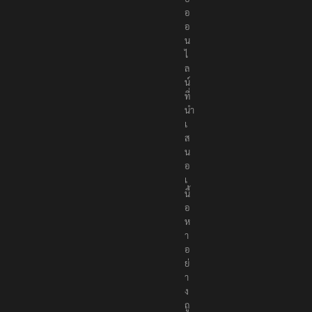
อ
อ
อ
น
ไ
ล
น์
ที่
นำ
เ
ส
น
อ
เ
นื้
อ
ห
า
อ
ย่
า
ง