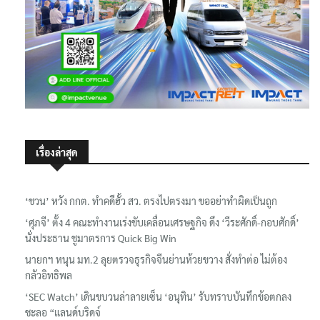
เรื่องล่าสุด
‘ชวน’ หวัง กกต. ทำคดีฮั้ว สว. ตรงไปตรงมา ขออย่าทำผิดเป็นถูก
‘ศุภจี’ ตั้ง 4 คณะทำงานเร่งขับเคลื่อนเศรษฐกิจ ดึง ‘วีระศักดิ์-กอบศักดิ์’
นั่งประธาน ชูมาตรการ Quick Big Win
นายกฯ หนุน มท.2 ลุยตรวจธุรกิจจีนย่านห้วยขวาง สั่งทำต่อ ไม่ต้อง
กลัวอิทธิพล
‘SEC Watch’ เดินขบวนล่าลายเซ็น ‘อนุทิน’ รับทราบบันทึกข้อตกลง