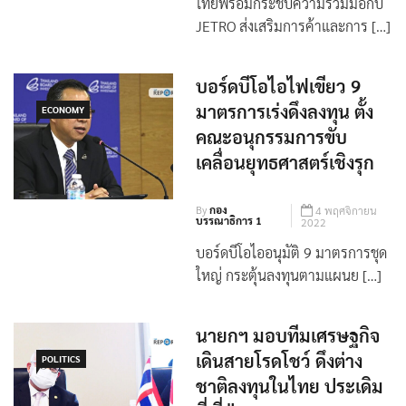
ไทยพร้อมกระชับความร่วมมือกับ
JETRO ส่งเสริมการค้าและการ […]
บอร์ดบีโอไอไฟเขียว 9
มาตรการเร่งดึงลงทุน ตั้ง
ECONOMY
คณะอนุกรรมการขับ
เคลื่อนยุทธศาสตร์เชิงรุก
By
กอง
4 พฤศจิกายน
บรรณาธิการ 1
2022
บอร์ดบีโอไออนุมัติ 9 มาตรการชุด
ใหญ่ กระตุ้นลงทุนตามแผนย […]
นายกฯ มอบทีมเศรษฐกิจ
เดินสายโรดโชว์ ดึงต่าง
POLITICS
ชาติลงทุนในไทย ประเดิม