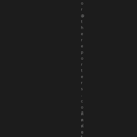
t
o
r
@
t
h
e
r
e
p
o
r
t
e
r
s
.
c
o
ติ
ด
ต่