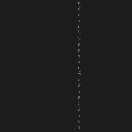
ถู
ก
ต้
อ
ง
เ
ป็
น
ก
ล
า
ง
เ
พื่
อ
สั
ง
ค
ม
ส่
ง
ข่