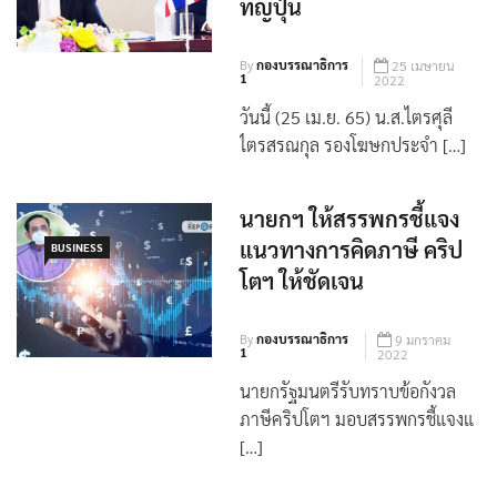
ที่ญี่ปุ่น
By
กองบรรณาธิการ
25 เมษายน
1
2022
วันนี้ (25 เม.ย. 65) น.ส.ไตรศุลี
ไตรสรณกุล รองโฆษกประจำ […]
นายกฯ ให้สรรพกรชี้แจง
แนวทางการคิดภาษี คริป
BUSINESS
โตฯ ให้ชัดเจน
By
กองบรรณาธิการ
9 มกราคม
1
2022
นายกรัฐมนตรีรับทราบข้อกังวล
ภาษีคริปโตฯ มอบสรรพกรชี้แจงแ
[…]