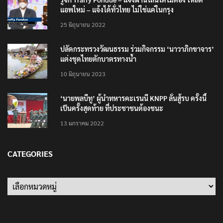
รู้จัก Traffy Fondue – แจ้งผ่านไลน์ได้ไม่ต้อง โหลด
แอพใหม่ – แจ้งได้ทั่วไทย ไม่ใช่แค่ในกรุง
25 มิถุนายน 2022
ปลัดกระทรวงวัฒนธรรม ร่วมกิจกรรม ‘นาวาภิกขาจาร’
แต่งชุดไทยตักบาตรทางน้ำ
10 มิถุนายน 2023
‘นายพลบีทู’ ผู้นำทหารคะเรนนี KNPP ลั่นสู้รบ ครั้งนี้
เป็นครั้งสุดท้าย ที่ประชาชนต้องชนะ
13 มกราคม 2022
CATEGORIES
Categories