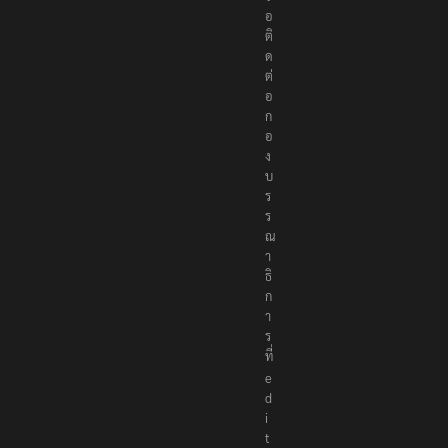
รื
อ
ติ
ด
ต่
อ
ก
อ
ง
บ
ร
ร
ณ
า
ธิ
ก
า
ร
ที่
e
d
i