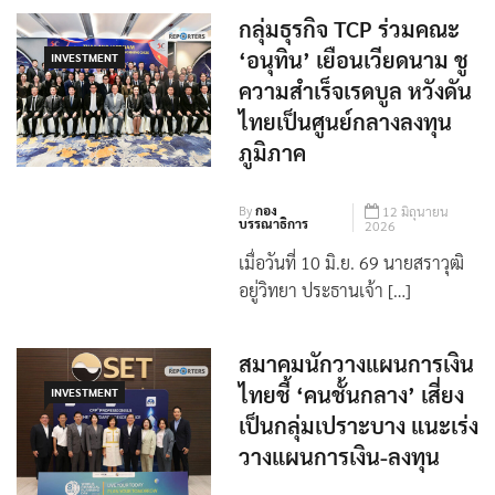
กลุ่มธุรกิจ TCP ร่วมคณะ
‘อนุทิน’ เยือนเวียดนาม ชู
INVESTMENT
ความสำเร็จเรดบูล หวังดัน
ไทยเป็นศูนย์กลางลงทุน
ภูมิภาค
By
กอง
12 มิถุนายน
บรรณาธิการ
2026
เมื่อวันที่ 10 มิ.ย. 69 นายสราวุฒิ
อยู่วิทยา ประธานเจ้า […]
สมาคมนักวางแผนการเงิน
ไทยชี้ ‘คนชั้นกลาง’ เสี่ยง
INVESTMENT
เป็นกลุ่มเปราะบาง แนะเร่ง
วางแผนการเงิน-ลงทุน