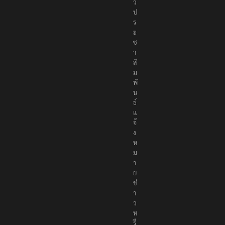
า
ว
ป
ร
ะ
ช
า
สั
ม
พั
น
ธ์
แ
จ้
ง
ห
ม
า
ย
ข่
า
ว
ห