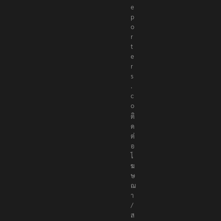
e
p
o
r
t
e
r
s
.
c
o
ติ
ด
ต่
อ
โ
ฆ
ษ
ณ
า
/
ส