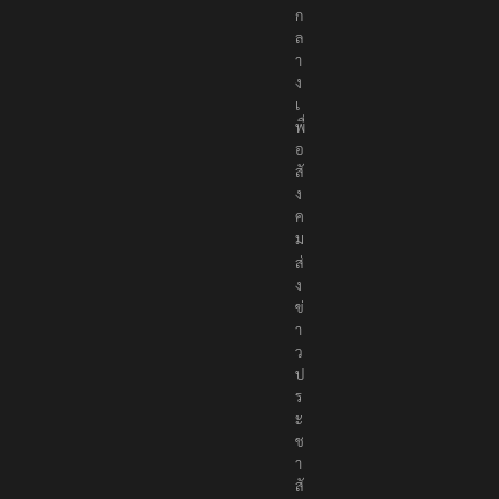
ก
ล
า
ง
เ
พื่
อ
สั
ง
ค
ม
ส่
ง
ข่
า
ว
ป
ร
ะ
ช
า
สั