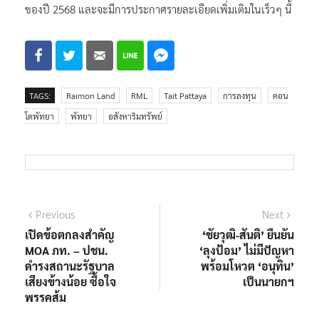
ของปี 2568 และจะมีการประกาศรายละเอียดเพิ่มเติมในเร็วๆ นี้
TAGS:
Raimon Land
RML
Tait Pattaya
การลงทุน
คอน
โดพัทยา
พัทยา
อสังหาริมทรัพย์
แนะแนว
Previous
Next
Previous
Next
post:
post:
เปิดข้อตกลงสำคัญ
‘ชัยวุฒิ-สันติ’ ยืนยัน
เรื่อง
MOA ภท. – ปชน.
‘ลุงป้อม’ ไม่มีปัญหา
ดำรงสถานะรัฐบาล
พร้อมโหวต ‘อนุทิน’
เสียงข้างน้อย ซื้อใจ
เป็นนายกฯ
พรรคส้ม