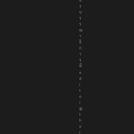
ง
บ
ร
ร
ณ
า
ธิ
ก
า
ร
ที่
e
d
i
t
o
r
@
t
h
e
r