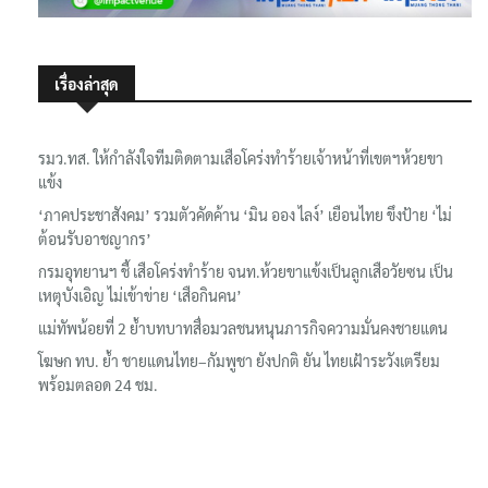
เรื่องล่าสุด
รมว.ทส. ให้กำลังใจทีมติดตามเสือโคร่งทำร้ายเจ้าหน้าที่เขตฯห้วยขา
แข้ง
‘ภาคประชาสังคม’ รวมตัวคัดค้าน ‘มิน ออง ไลง์’ เยือนไทย ขึงป้าย ‘ไม่
ต้อนรับอาชญากร’
กรมอุทยานฯ ชี้ เสือโคร่งทำร้าย จนท.ห้วยขาแข้งเป็นลูกเสือวัยซน เป็น
เหตุบังเอิญ ไม่เข้าข่าย ‘เสือกินคน’
แม่ทัพน้อยที่ 2 ย้ำบทบาทสื่อมวลชนหนุนภารกิจความมั่นคงชายแดน
โฆษก ทบ. ย้ำ ชายแดนไทย–กัมพูชา ยังปกติ ยัน ไทยเฝ้าระวังเตรียม
พร้อมตลอด 24 ชม.