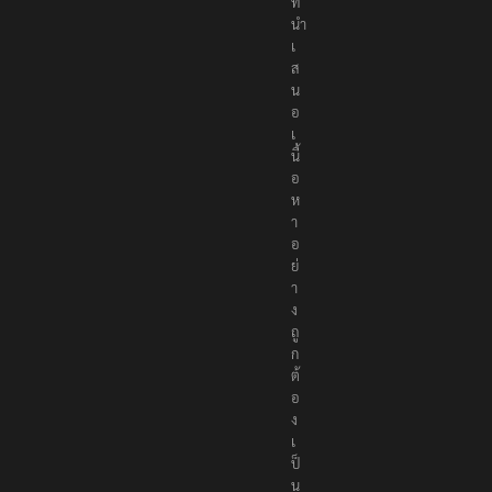
ที่
นำ
เ
ส
น
อ
เ
นื้
อ
ห
า
อ
ย่
า
ง
ถู
ก
ต้
อ
ง
เ
ป็
น