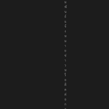
ม
พั
น
ธ์
แ
จ้
ง
ห
ม
า
ย
ข่
า
ว
ห
รื
อ
ติ
ด
ต่
อ
ก
อ