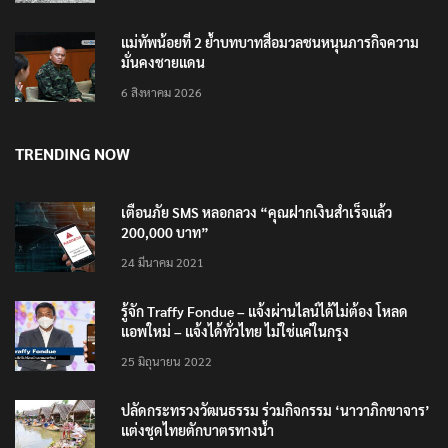
แม่ทัพน้อยที่ 2 ย้ำบทบาทสื่อมวลชนหนุนภารกิจความ
มั่นคงชายแดน
6 สิงหาคม 2026
TRENDING NOW
เตือนภัย SMS หลอกลวง “คุณฝากเงินสำเร็จแล้ว
200,000 บาท”
24 มีนาคม 2021
รู้จัก Traffy Fondue – แจ้งผ่านไลน์ได้ไม่ต้อง โหลด
แอพใหม่ – แจ้งได้ทั่วไทย ไม่ใช่แค่ในกรุง
25 มิถุนายน 2022
ปลัดกระทรวงวัฒนธรรม ร่วมกิจกรรม ‘นาวาภิกขาจาร’
แต่งชุดไทยตักบาตรทางน้ำ