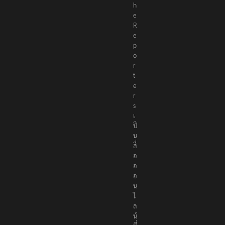
h
e
R
e
p
o
r
t
e
r
s
เ
ป็
น
สื่
อ
อ
อ
น
ไ
ล
น์