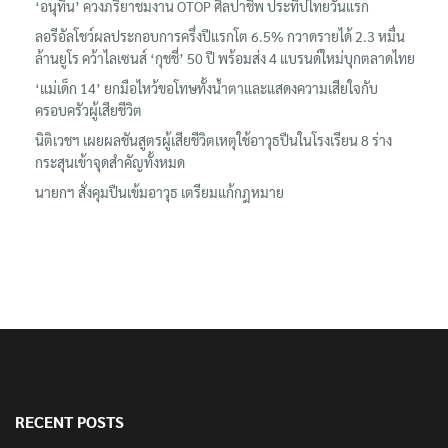
‘อนุทิน’ ควงภริยาชมงาน OTOP ศิลปาชีพ ประทีปไทยวันแรก
ลอรีอัลโชว์ผลประกอบการครึ่งปีแรกโต 6.5% กวาดรายได้ 2.3 หมื่น
ล้านยูโร คว้าไลเซนส์ ‘กุชชี่’ 50 ปี พร้อมส่ง 4 แบรนด์ใหม่บุกตลาดไทย
‘แม่เด็ก 14’ ยกมือไหว้ขอโทษทั้งน้ำตาและแสดงความเสียใจกับ
ครอบครัวผู้เสียชีวิต
นิติเวชฯ เผยผลชันสูตรผู้เสียชีวิตเหตุใช้อาวุธปืนในโรงเรียน 8 ร่าง
กระสุนเข้าจุดสำคัญทั้งหมด
นายกฯ สั่งคุมปืนเข้มอาวุธ เตรียมแก้กฎหมาย