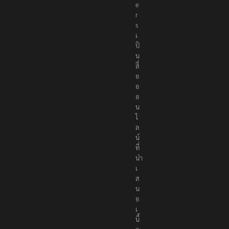
r
t
e
r
s
เ
ป็
น
สื่
อ
อ
อ
น
ไ
ล
น์
ที่
นำ
เ
ส
น
อ