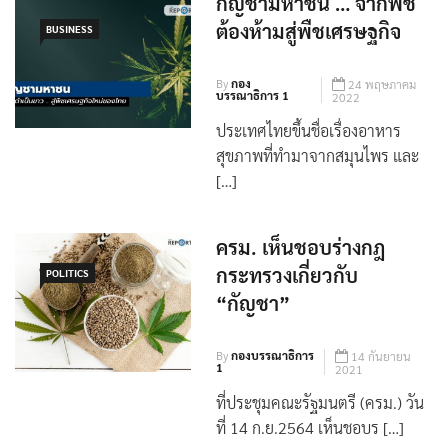
กัญชามหาชน … จากพืช
ต้องห้ามสู่พืชเศรษฐกิจ
BUSINESS
By
กอง
24 พฤษภาคม
บรรณาธิการ 1
2022
ประเทศไทยขึ้นชื่อเรื่องอาหาร
สุขภาพที่ทำมาจากสมุนไพร และ
[…]
ครม. เห็นชอบร่างกฎ
กระทรวงเกี่ยวกับ
POLITICS
“กัญชา”
By
กองบรรณาธิการ
14 กันยายน
1
2021
ที่ประชุมคณะรัฐมนตรี (ครม.) วัน