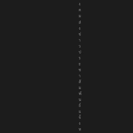
อ
สั
ง
ค
ม
ส่
ง
ข่
า
ว
ป
ร
ะ
ช
า
สั
ม
พั
น
ธ์
แ
จ้