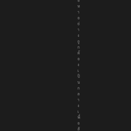
เ
นื้
อ
ห
า
อ
ย่
า
ง
ถู
ก
ต้
อ
ง
เ
ป็
น
ก
ล
า
ง
เ
พื่