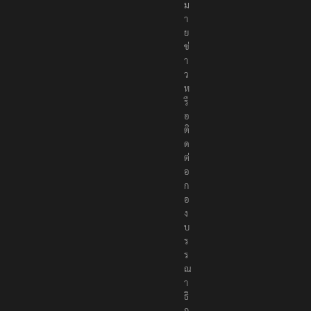
ง
ห
ม
า
ย
ข่
า
ว
ห
รื
อ
ติ
ด
ต่
อ
ก
อ
ง
บ
ร
ร
ณ