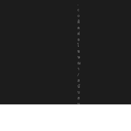
r
s
.
c
o
ติ
ด
ต่
อ
โ
ฆ
ษ
ณ
า
/
ส
นั
บ
ส
นุ
น
a