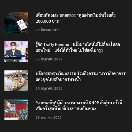
TRENDING NOW
เตือนภัย SMS หลอกลวง “คุณฝากเงินสำเร็จแล้ว
200,000 บาท”
24 มีนาคม 2021
รู้จัก Traffy Fondue – แจ้งผ่านไลน์ได้ไม่ต้อง โหลด
แอพใหม่ – แจ้งได้ทั่วไทย ไม่ใช่แค่ในกรุง
25 มิถุนายน 2022
ปลัดกระทรวงวัฒนธรรม ร่วมกิจกรรม ‘นาวาภิกขาจาร’
แต่งชุดไทยตักบาตรทางน้ำ
10 มิถุนายน 2023
‘นายพลบีทู’ ผู้นำทหารคะเรนนี KNPP ลั่นสู้รบ ครั้งนี้
เป็นครั้งสุดท้าย ที่ประชาชนต้องชนะ
13 มกราคม 2022