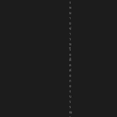
แ
จ้
ง
ห
ม
า
ย
ข่
า
ว
ห
รื
อ
ติ
ด
ต่
อ
ก
อ
ง
บ
ร