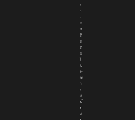
t
e
r
s
.
c
o
ติ
ด
ต่
อ
โ
ฆ
ษ
ณ
า
/
ส
นั
บ
ส
นุ