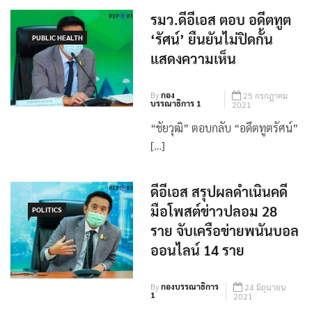
(Page 6)
รมว.ดีอีเอส ตอบ อดีตทูต
‘รัศน์’ ยืนยันไม่ปิดกั้น
PUBLIC HEALTH
แสดงความเห็น
By
กอง
25 กรกฎาคม
บรรณาธิการ 1
2021
“ชัยวุฒิ” ตอบกลับ “อดีตทูตรัศน์”
[…]
ดีอีเอส สรุปผลดำเนินคดี
มือโพสต์ข่าวปลอม 28
POLITICS
ราย จับเครือข่ายพนันบอล
ออนไลน์ 14 ราย