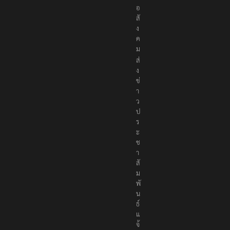
เ
พื่
อ
สั
ง
ค
ม
ส่
ง
ข่
า
ว
ป
ร
ะ
ช
า
สั
ม
พั
น
ธ์