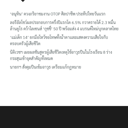
เรื่องล่าสุด
‘อนุทิน’ ควงภริยาชมงาน OTOP ศิลปาชีพ ประทีปไทยวันแรก
ลอรีอัลโชว์ผลประกอบการครึ่งปีแรกโต 6.5% กวาดรายได้ 2.3 หมื่น
ล้านยูโร คว้าไลเซนส์ ‘กุชชี่’ 50 ปี พร้อมส่ง 4 แบรนด์ใหม่บุกตลาดไทย
‘แม่เด็ก 14’ ยกมือไหว้ขอโทษทั้งน้ำตาและแสดงความเสียใจกับ
ครอบครัวผู้เสียชีวิต
นิติเวชฯ เผยผลชันสูตรผู้เสียชีวิตเหตุใช้อาวุธปืนในโรงเรียน 8 ร่าง
กระสุนเข้าจุดสำคัญทั้งหมด
นายกฯ สั่งคุมปืนเข้มอาวุธ เตรียมแก้กฎหมาย