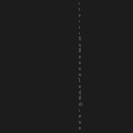
p
o
r
t
e
r
s
เ
ป็
น
สื่
อ
อ
อ
น
ไ
ล
น์
ที่
นำ
เ
ส