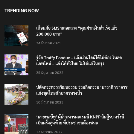
8 สิงหาคม 2026
TRENDING NOW
เตือนภัย SMS หลอกลวง “คุณฝากเงินสำเร็จแล้ว
200,000 บาท”
24 มีนาคม 2021
รู้จัก Traffy Fondue – แจ้งผ่านไลน์ได้ไม่ต้อง โหลด
แอพใหม่ – แจ้งได้ทั่วไทย ไม่ใช่แค่ในกรุง
25 มิถุนายน 2022
ปลัดกระทรวงวัฒนธรรม ร่วมกิจกรรม ‘นาวาภิกขาจาร’
แต่งชุดไทยตักบาตรทางน้ำ
10 มิถุนายน 2023
‘นายพลบีทู’ ผู้นำทหารคะเรนนี KNPP ลั่นสู้รบ ครั้งนี้