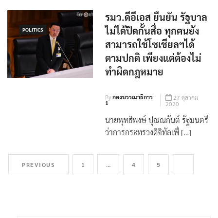
[…]
รมว.ดีอีเอส ยืนยัน รัฐบาล
ไม่ได้ปิดกั้นสื่อ ทุกคนยัง
POLITICS
สามารถใช้โซเชียลฯได้
ตามปกติ เพียงแต่ต้องไม่
ทำผิดกฎหมาย
By
กองบรรณาธิการ
27 ตุลาคม
1
2020
นายพุทธิพงษ์ ปุณณกันต์ รัฐมนตรี
ว่าการกระทรวงดิจิทัลเพื่ […]
PREVIOUS
1
…
4
5
6